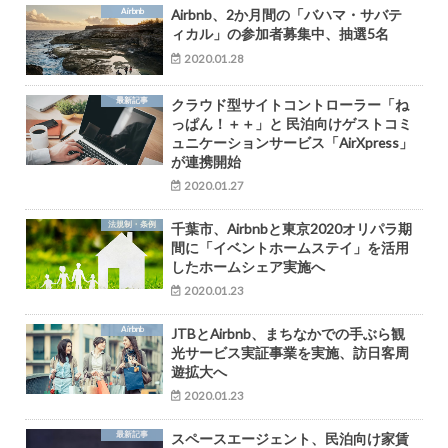
Airbnb
Airbnb、2か月間の「バハマ・サバテ
ィカル」の参加者募集中、抽選5名
2020.01.28
最新記事
クラウド型サイトコントローラー「ね
っぱん！＋＋」と 民泊向けゲストコミ
ュニケーションサービス「AirXpress」
が連携開始
2020.01.27
法規制・条例
千葉市、Airbnbと東京2020オリパラ期
間に「イベントホームステイ」を活用
したホームシェア実施へ
2020.01.23
Airbnb
JTBとAirbnb、まちなかでの手ぶら観
光サービス実証事業を実施、訪日客周
遊拡大へ
2020.01.23
最新記事
スペースエージェント、民泊向け家賃