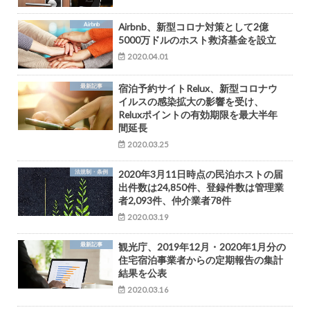
Airbnb
Airbnb、新型コロナ対策として2億
5000万ドルのホスト救済基⾦を設立
2020.04.01
最新記事
宿泊予約サイトRelux、新型コロナウ
イルスの感染拡大の影響を受け、
Reluxポイントの有効期限を最大半年
間延長
2020.03.25
法規制・条例
2020年3月11日時点の民泊ホストの届
出件数は24,850件、登録件数は管理業
者2,093件、仲介業者78件
2020.03.19
最新記事
観光庁、2019年12月・2020年1月分の
住宅宿泊事業者からの定期報告の集計
結果を公表
2020.03.16