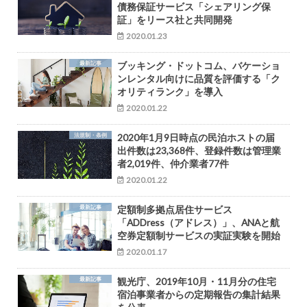
債務保証サービス「シェアリング保
証」をリース社と共同開発
2020.01.23
最新記事
ブッキング・ドットコム、バケーショ
ンレンタル向けに品質を評価する「ク
オリティランク」を導入
2020.01.22
法規制・条例
2020年1月9日時点の民泊ホストの届
出件数は23,368件、登録件数は管理業
者2,019件、仲介業者77件
2020.01.22
最新記事
定額制多拠点居住サービス
「ADDress（アドレス）」、ANAと航
空券定額制サービスの実証実験を開始
2020.01.17
最新記事
観光庁、2019年10月・11月分の住宅
宿泊事業者からの定期報告の集計結果