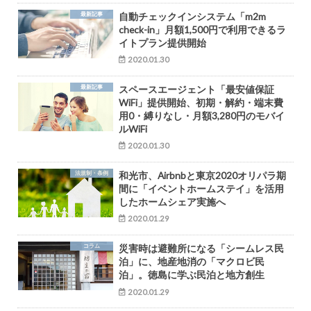
最新記事
自動チェックインシステム「m2m
check-in」月額1,500円で利用できるラ
イトプラン提供開始
2020.01.30
最新記事
スペースエージェント「最安値保証
WiFi」提供開始、初期・解約・端末費
用0・縛りなし・月額3,280円のモバイ
ルWiFi
2020.01.30
法規制・条例
和光市、Airbnbと東京2020オリパラ期
間に「イベントホームステイ」を活用
したホームシェア実施へ
2020.01.29
コラム
災害時は避難所になる「シームレス民
泊」に、地産地消の「マクロビ民
泊」。徳島に学ぶ民泊と地方創生
2020.01.29