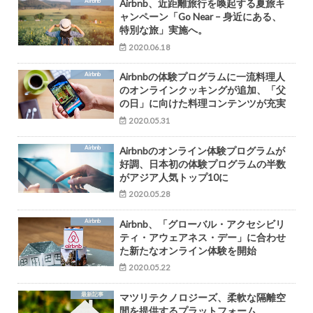
Airbnb
Airbnb、近距離旅行を喚起する夏旅キ
ャンペーン「Go Near – 身近にある、
特別な旅」実施へ。
2020.06.18
Airbnb
Airbnbの体験プログラムに一流料理人
のオンラインクッキングが追加、「父
の日」に向けた料理コンテンツが充実
2020.05.31
Airbnb
Airbnbのオンライン体験プログラムが
好調、日本初の体験プログラムの半数
がアジア⼈気トップ10に
2020.05.28
Airbnb
Airbnb、「グローバル・アクセシビリ
ティ・アウェアネス・デー」に合わせ
た新たなオンライン体験を開始
2020.05.22
最新記事
マツリテクノロジーズ、柔軟な隔離空
間を提供するプラットフォーム