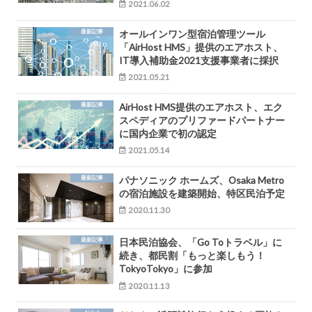
2021.06.02
最新記事
オールインワン型宿泊管理ツール
「AirHost HMS」提供のエアホスト、
IT導入補助金2021支援事業者に採択
2021.05.21
最新記事
AirHost HMS提供のエアホスト、エク
スペディアのプリファードパートナー
に国内企業で初の認定
2021.05.14
最新記事
パナソニック ホームズ、Osaka Metro
の宿泊施設を建築開始、特区民泊予定
2020.11.30
最新記事
日本民泊協会、「Go Toトラベル」に
続き、都民割「もっと楽しもう！
TokyoTokyo」に参加
2020.11.13