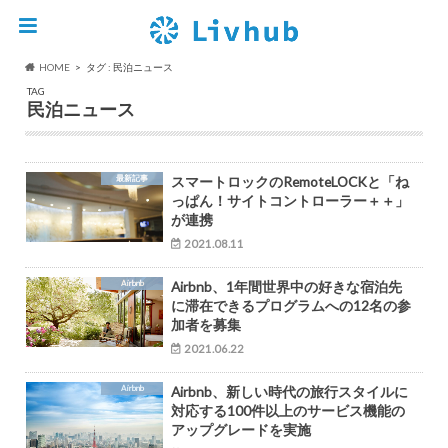
HOME
タグ : 民泊ニュース
TAG
民泊ニュース
最新記事
スマートロックのRemoteLOCKと「ね
っぱん！サイトコントローラー＋＋」
が連携
2021.08.11
Airbnb
Airbnb、1年間世界中の好きな宿泊先
に滞在できるプログラムへの12名の参
加者を募集
2021.06.22
Airbnb
Airbnb、新しい時代の旅行スタイルに
対応する100件以上のサービス機能の
アップグレードを実施