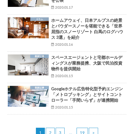
を公表
2020.01.17
コラム
ホームアウェイ、日本アルプスの絶景
とパウダースノーを堪能できる「世界
屈指のスノーリゾート 白馬のログハウ
ス 3選」を紹介
2020.01.16
最新記事
スペースエージェントと宅都ホールデ
ィングスが業務提携、大阪で民泊投資
物件を提供開始
2020.01.15
最新記事
Googleホテル広告特化型予約エンジン
「メトロブッキング」とサイトコント
ローラー「手間いらず」が連携開始
2020.01.15
1
2
3
…
19
>