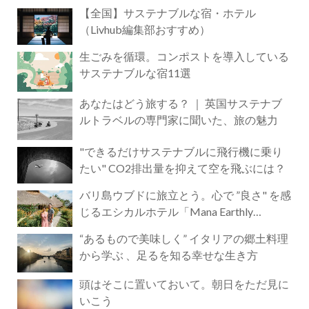
【全国】サステナブルな宿・ホテル
（Livhub編集部おすすめ）
生ごみを循環。コンポストを導入している
サステナブルな宿11選
あなたはどう旅する？ ｜ 英国サステナブ
ルトラベルの専門家に聞いた、旅の魅力
"できるだけサステナブルに飛行機に乗り
たい" CO2排出量を抑えて空を飛ぶには？
バリ島ウブドに旅立とう。心で ”良さ" を感
じるエシカルホテル「Mana Earthly
Paradise」
“あるもので美味しく” イタリアの郷土料理
から学ぶ 、足るを知る幸せな生き方
頭はそこに置いておいて。朝日をただ見に
いこう