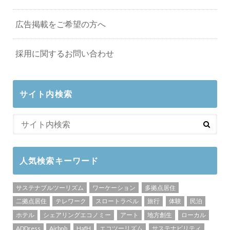
広告掲載をご希望の方へ
採用に関するお問い合わせ
サイト内検索
人気検索キーワード
サステナブルツーリズム
ワーケーション
多拠点居住
二拠点居住
テレワーク
スロートラベル
旅行
体験
民泊
ホテル
シェアリングエコノミー
アート
地方創生
ローカル
ADDress
Airbnb
HafH
エコツーリズム
サステナビリティ