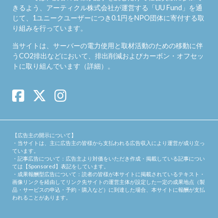
きるよう、アーティクル株式会社が運営する「
UU Fund
」を通
じて、1ユニークユーザーにつき0.1円をNPO団体に寄付する取
り組みを行っています。
当サイトは、サーバーの電力使用と取材活動のための移動に伴
うCO2排出などにおいて、排出削減およびカーボン・オフセッ
トに取り組んでいます（
詳細
）。
【広告主の開示について】
・当サイトは、主に広告主の皆様から支払われる広告収入により運営が成り立っ
ています。
・記事広告について：広告主より対価をいただき作成・掲載している記事につい
ては【Sponsored】表記をしています。
・成果報酬型広告について：読者の皆様が本サイトに掲載されているテキスト・
画像リンクを経由してリンク先サイトの運営主体が設定した一定の成果地点（製
品・サービスの申込・予約・購入など）に到達した場合、本サイトに報酬が支払
われることがあります。