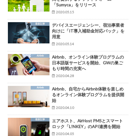
「Sumyca」をリリース
2020.05.15
最新記事
デバイスエージェンシー、宿泊事業者
向けに「IT導入補助金対応パック」を
用意
2020.05.14
Airbnb
Airbnb、オンライン体験プログラムの
日本語版サービスを開始、GWの巣ご
もり時間の充実へ
2020.04.28
Airbnb
Airbnb、⾃宅からAirbnb体験を楽しめ
るオンライン体験プログラムを提供開
始
2020.04.10
最新記事
エアホスト、AirHost PMSとスマート
ロック「L!NKEY」のAPI連携を開始
2020.04.05