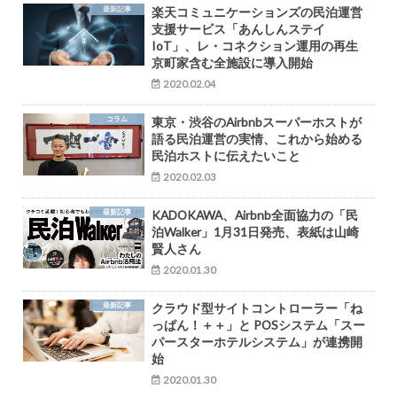
最新記事
楽天コミュニケーションズの民泊運営
支援サービス「あんしんステイ
IoT」、レ・コネクション運用の再生
京町家含む全施設に導入開始
2020.02.04
コラム
東京・渋谷のAirbnbスーパーホストが
語る民泊運営の実情、これから始める
民泊ホストに伝えたいこと
2020.02.03
最新記事
KADOKAWA、Airbnb全面協力の「民
泊Walker」1月31日発売、表紙は山崎
賢人さん
2020.01.30
最新記事
クラウド型サイトコントローラー「ね
っぱん！＋＋」と POSシステム「スー
パースターホテルシステム」が連携開
始
2020.01.30