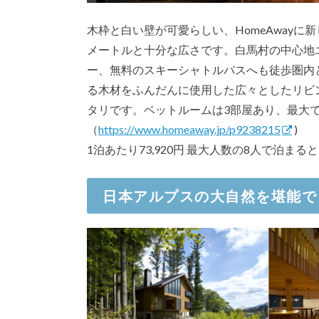
木枠と白い壁が可愛らしい、HomeAwayに
メートルと十分な広さです。白馬村の中心地エ
ー、無料のスキーシャトルバスへも徒歩圏内
る木材をふんだんに使用した広々としたリビ
タリです。ベットルームは3部屋あり、最大
（
https://www.homeaway.jp/p9238215
)
1泊あたり73,920円 最大人数の8人で泊まると
日本アルプスの大自然を堪能で