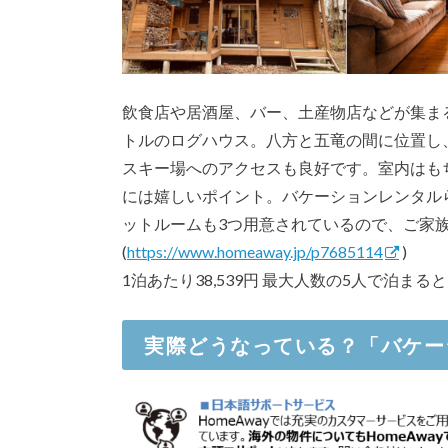
飲食店や居酒屋、バー、土産物店などが集ま
トルのログハウス。八方と五竜の間に位置し
スキー場へのアクセスも良好です。室内はも
には嬉しいポイント。バケーションレンタル
ットルームも3つ用意されているので、ご家
(
https://www.homeaway.jp/p7685114
)
1泊あたり38,539円 最大人数の5人で泊まると
実際どうなっている？「バケー