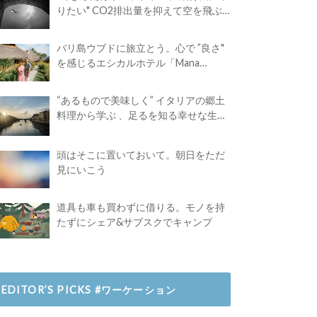
りたい" CO2排出量を抑えて空を飛ぶ
には？
バリ島ウブドに旅立とう。心で ”良さ"
を感じるエシカルホテル「Mana
Earthly Paradise」
“あるもので美味しく” イタリアの郷土
料理から学ぶ 、足るを知る幸せな生き
方
頭はそこに置いておいて。朝日をただ
見にいこう
道具も車も買わずに借りる。モノを持
たずにシェア&サブスクでキャンプ
EDITOR’S PICKS #ワーケーション