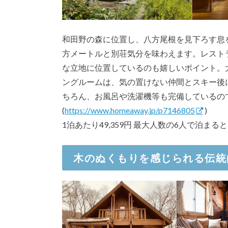
和田野の森に位置し、八方尾根を見下ろす息
方メートルと別荘気分を味わえます。レスト
な立地に位置しているのも嬉しいポイント。
ングルームは、気の置けない仲間とスキー後
ちろん、お風呂や洗濯機等も完備しているの
(
https://www.homeaway.jp/p7146805
)
1泊あたり49,359円 最大人数の6人で泊まると
木のぬくもりを感じられる伝統