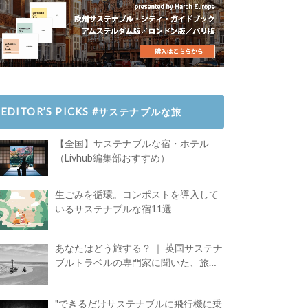
EDITOR’S PICKS #サステナブルな旅
【全国】サステナブルな宿・ホテル
（Livhub編集部おすすめ）
生ごみを循環。コンポストを導入して
いるサステナブルな宿11選
あなたはどう旅する？ ｜ 英国サステナ
ブルトラベルの専門家に聞いた、旅の
魅力
"できるだけサステナブルに飛行機に乗