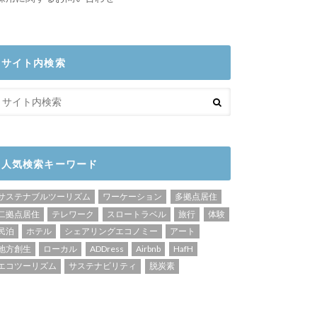
サイト内検索
人気検索キーワード
サステナブルツーリズム
ワーケーション
多拠点居住
二拠点居住
テレワーク
スロートラベル
旅行
体験
民泊
ホテル
シェアリングエコノミー
アート
地方創生
ローカル
ADDress
Airbnb
HafH
エコツーリズム
サステナビリティ
脱炭素