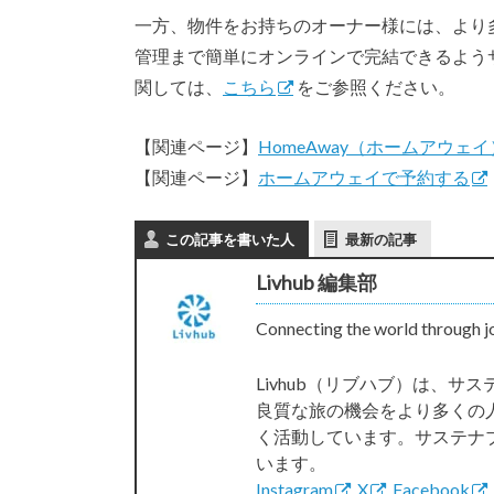
一方、物件をお持ちのオーナー様には、より
管理まで簡単にオンラインで完結できるよう
関しては、
こちら
をご参照ください。
【関連ページ】
HomeAway（ホームアウ
【関連ページ】
ホームアウェイで予約する
この記事を書いた人
最新の記事
Livhub 編集部
Connecting the world through j
Livhub（リブハブ）は、
良質な旅の機会をより多くの
く活動しています。サステナ
います。
Instagram
,
X
,
Facebook