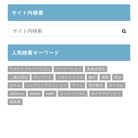
サイト内検索
人気検索キーワード
サステナブルツーリズム
ワーケーション
多拠点居住
二拠点居住
テレワーク
スロートラベル
旅行
体験
民泊
ホテル
シェアリングエコノミー
アート
地方創生
ローカル
ADDress
Airbnb
HafH
エコツーリズム
サステナビリティ
脱炭素