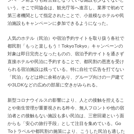
いう。そこで同協会は、観光庁等へ進言し、業界で初めて
第三者機関として指定されたことで、小規模なホテルや民
泊施設もキャンペーンに参加できるようになった。
人気のホテル（民泊）や宿泊予約サイトを取り扱う各社で
都民割「もっと楽しもう！TokyoTokyo」キャンペーンの
対象は即日完売となったものの、宿泊予約サイトを通さず
直接ホテルや民泊に予約することで、都民割の恩恵を受け
られる宿泊施設は残っている。特に自社で広告を打てない
「民泊」などは枠に余裕があり、グループ向けの一戸建て
や3LDKなどの広めの部屋に空きがみられる。
新型コロナウイルスの影響により、人との接触を控えるこ
とや衛生管理が重要視される昨今、無人フロントや他の宿
泊者との接触もない施設も多い民泊は、三密回避という面
からも「安心の旅行手段」として注目を集めている。Go
Toトラベルや都民割の施策により、こうした民泊も適した