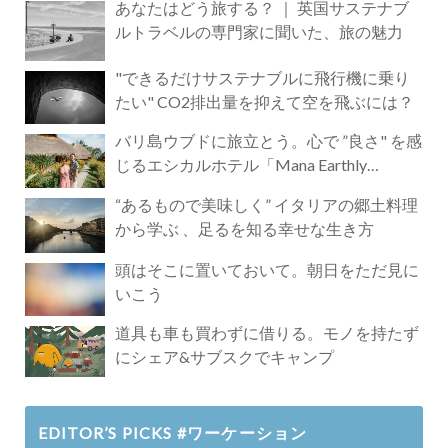
あなたはどう旅する？ ｜ 英国サステナブ
ルトラベルの専門家に聞いた、旅の魅力
"できるだけサステナブルに飛行機に乗り
たい" CO2排出量を抑えて空を飛ぶには？
バリ島ウブドに旅立とう。心で ”良さ" を感
じるエシカルホテル「Mana Earthly
Paradise」
“あるもので美味しく” イタリアの郷土料理
から学ぶ 、足るを知る幸せな生き方
頭はそこに置いておいて。朝日をただ見に
いこう
道具も車も買わずに借りる。モノを持たず
にシェア&サブスクでキャンプ
EDITOR’S PICKS #ワーケーション