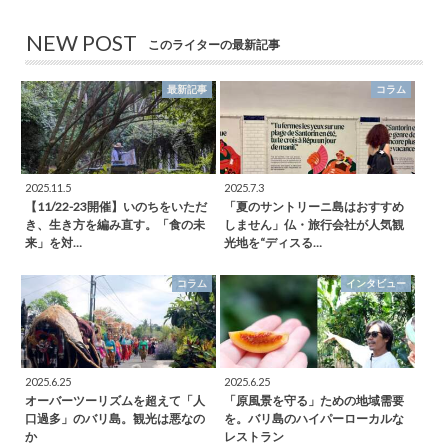
NEW POST
このライターの最新記事
最新記事
コラム
2025.11.5
2025.7.3
【11/22-23開催】いのちをいただ
「夏のサントリーニ島はおすすめ
き、生き方を編み直す。「食の未
しません」仏・旅行会社が人気観
来」を対…
光地を“ディスる…
コラム
インタビュー
2025.6.25
2025.6.25
オーバーツーリズムを超えて「人
「原風景を守る」ための地域需要
口過多」のバリ島。観光は悪なの
を。バリ島のハイパーローカルな
か
レストラン