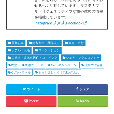
せるべく活動しています。サステナブ
ル・リジェネラティブな旅や体験の情報
を掲載しています。
Instagram
,
X
,
Facebook
最新記事
地方創生・関係人口
観光・旅行
ホテル・民泊
ワーケーション
二拠点・多拠点居住・コリビング
シェアリングエコノミー
民泊
民泊ニュース
GoToキャンペーン
日本民泊協会
GoToトラベル
もっと楽しもう！TokyoTokyo
ツイート
シェア
Pocket
feedly