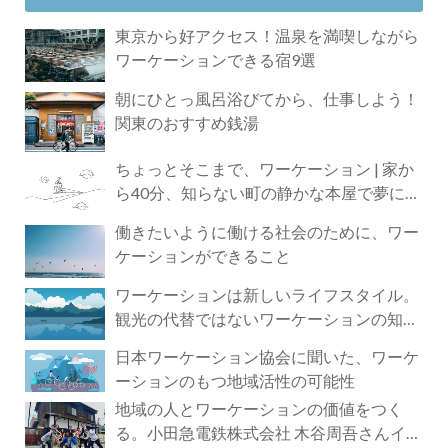
東京から好アクセス！温泉を満喫しながら
ワーケーションできる宿9選
朝にひとっ風呂浴びてから、仕事しよう！
関東のおすすめ銭湯
ちょっとそこまで、ワーケーション | 家か
ら40分、知らない町の静かな本屋で夢に近
づく4時間の旅
働きたいように働ける社会のために、ワー
ケーションができること
ワーケーションは新しいライフスタイル。
観光の代替ではないワーケーションの知ら
れざる魅力
日本ワーケーション協会に聞いた、ワーケ
ーションのもつ地域活性の可能性
地域の人とワーケーションの価値をつく
る。小田急電鉄株式会社 木谷周吾さんイン