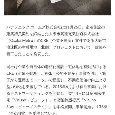
パナソニック ホームズ株式会社は11月26日、宿泊施設の
建築請負契約を締結した大阪市高速電気軌道株式会社
（Osaka Metro）のCRE（企業不動産）案件である大阪市
浪速区の幸町用地（北側）プロジェクトにおいて、建築を
着工したことを発表した。
同社は企業や自治体の老朽化施設・遊休地を有効活用する
CRE（企業不動産）、PRE（公的不動産）事業を設計・施
工から運用までトータルで提案し、不動産価値の向上と収
益力強化を支援している。2018年6月より宿泊事業におけ
るテストマーケティングを開始し、翌年4月には多層階住
宅「Vieuno（ビューノ）」と宿泊施設提案「Vieuno
Stay（ビューノステイ）」を本格展開。事業開始より35棟
（全694室）を受注している。