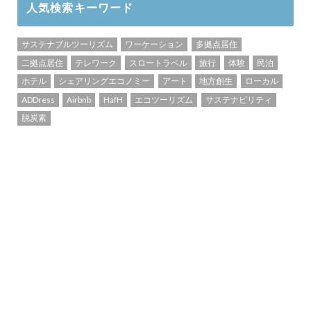
人気検索キーワード
サステナブルツーリズム
ワーケーション
多拠点居住
二拠点居住
テレワーク
スロートラベル
旅行
体験
民泊
ホテル
シェアリングエコノミー
アート
地方創生
ローカル
ADDress
Airbnb
HafH
エコツーリズム
サステナビリティ
脱炭素