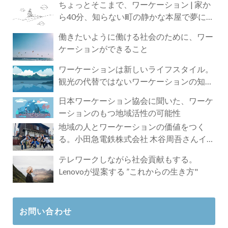
ちょっとそこまで、ワーケーション | 家か
ら40分、知らない町の静かな本屋で夢に近
づく4時間の旅
働きたいように働ける社会のために、ワー
ケーションができること
ワーケーションは新しいライフスタイル。
観光の代替ではないワーケーションの知ら
れざる魅力
日本ワーケーション協会に聞いた、ワーケ
ーションのもつ地域活性の可能性
地域の人とワーケーションの価値をつく
る。小田急電鉄株式会社 木谷周吾さんイン
タビュー
テレワークしながら社会貢献もする。
Lenovoが提案する ”これからの生き方"
お問い合わせ