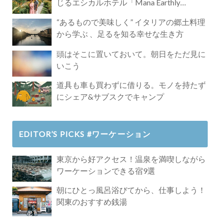
じるエシカルホテル「Mana Earthly
Paradise」
“あるもので美味しく” イタリアの郷土料理
から学ぶ 、足るを知る幸せな生き方
頭はそこに置いておいて。朝日をただ見に
いこう
道具も車も買わずに借りる。モノを持たず
にシェア&サブスクでキャンプ
EDITOR’S PICKS #ワーケーション
東京から好アクセス！温泉を満喫しながら
ワーケーションできる宿9選
朝にひとっ風呂浴びてから、仕事しよう！
関東のおすすめ銭湯