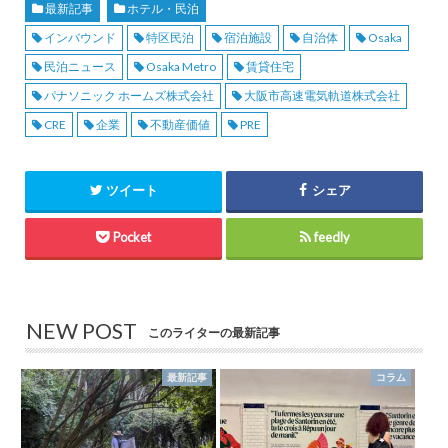
最新記事
ホテル・民泊
インバウンド
特区民泊
宿泊施設
自治体
Osaka
民泊ニュース
Osaka Metro
賃貸住宅
パナソニック ホームズ株式会社
大阪市高速電気軌道株式会社
CRE
企業
不動産価値
PRE
ツイート
シェア
Pocket
feedly
NEW POST
このライターの最新記事
最新記事
コラム