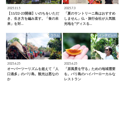
2025.11.5
2025.7.3
【11/22-23開催】いのちをいただ
「夏のサントリーニ島はおすすめ
き、生き方を編み直す。「食の未
しません」仏・旅行会社が人気観
来」を対…
光地を“ディスる…
コラム
インタビュー
2025.6.25
2025.6.25
オーバーツーリズムを超えて「人
「原風景を守る」ための地域需要
口過多」のバリ島。観光は悪なの
を。バリ島のハイパーローカルな
か
レストラン