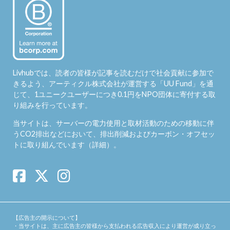
Livhubでは、読者の皆様が記事を読むだけで社会貢献に参加で
きるよう、アーティクル株式会社が運営する「
UU Fund
」を通
じて、1ユニークユーザーにつき0.1円をNPO団体に寄付する取
り組みを行っています。
当サイトは、サーバーの電力使用と取材活動のための移動に伴
うCO2排出などにおいて、排出削減およびカーボン・オフセッ
トに取り組んでいます（
詳細
）。
【広告主の開示について】
・当サイトは、主に広告主の皆様から支払われる広告収入により運営が成り立っ