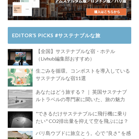
EDITOR’S PICKS #サステナブルな旅
【全国】サステナブルな宿・ホテル
（Livhub編集部おすすめ）
生ごみを循環。コンポストを導入している
サステナブルな宿11選
あなたはどう旅する？ ｜ 英国サステナブ
ルトラベルの専門家に聞いた、旅の魅力
"できるだけサステナブルに飛行機に乗り
たい" CO2排出量を抑えて空を飛ぶには？
バリ島ウブドに旅立とう。心で ”良さ" を感