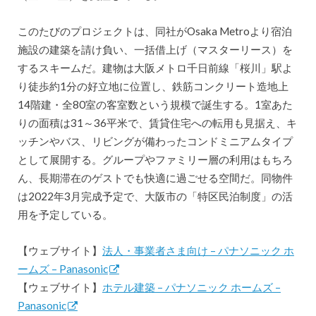
このたびのプロジェクトは、同社がOsaka Metroより宿泊
施設の建築を請け負い、一括借上げ（マスターリース）を
するスキームだ。建物は大阪メトロ千日前線「桜川」駅よ
り徒歩約1分の好立地に位置し、鉄筋コンクリート造地上
14階建・全80室の客室数という規模で誕生する。1室あた
りの面積は31～36平米で、賃貸住宅への転用も見据え、キ
ッチンやバス、リビングが備わったコンドミニアムタイプ
として展開する。グループやファミリー層の利用はもちろ
ん、長期滞在のゲストでも快適に過ごせる空間だ。同物件
は2022年3月完成予定で、大阪市の「特区民泊制度」の活
用を予定している。
【ウェブサイト】
法人・事業者さま向け – パナソニック ホ
ームズ – Panasonic
【ウェブサイト】
ホテル建築 – パナソニック ホームズ –
Panasonic