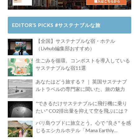
EDITOR’S PICKS #サステナブルな旅
【全国】サステナブルな宿・ホテル
（Livhub編集部おすすめ）
生ごみを循環。コンポストを導入している
サステナブルな宿11選
あなたはどう旅する？ ｜ 英国サステナブ
ルトラベルの専門家に聞いた、旅の魅力
"できるだけサステナブルに飛行機に乗り
たい" CO2排出量を抑えて空を飛ぶには？
バリ島ウブドに旅立とう。心で ”良さ" を感
じるエシカルホテル「Mana Earthly
Paradise」