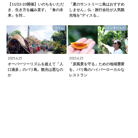
【11/22-23開催】いのちをいただ
「夏のサントリーニ島はおすすめ
き、生き方を編み直す。「食の未
しません」仏・旅行会社が人気観
来」を対…
光地を“ディスる…
コラム
インタビュー
2025.6.25
2025.6.25
オーバーツーリズムを超えて「人
「原風景を守る」ための地域需要
口過多」のバリ島。観光は悪なの
を。バリ島のハイパーローカルな
か
レストラン