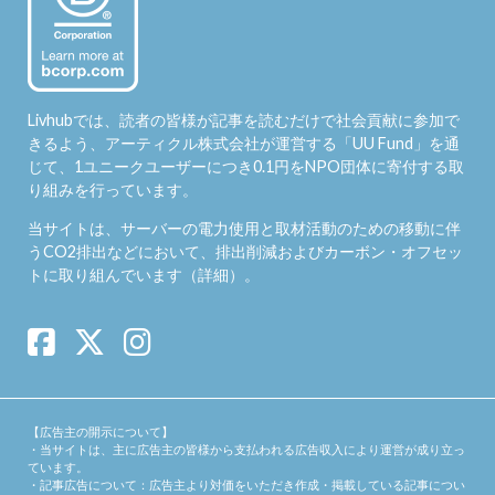
Livhubでは、読者の皆様が記事を読むだけで社会貢献に参加で
きるよう、アーティクル株式会社が運営する「
UU Fund
」を通
じて、1ユニークユーザーにつき0.1円をNPO団体に寄付する取
り組みを行っています。
当サイトは、サーバーの電力使用と取材活動のための移動に伴
うCO2排出などにおいて、排出削減およびカーボン・オフセッ
トに取り組んでいます（
詳細
）。
【広告主の開示について】
・当サイトは、主に広告主の皆様から支払われる広告収入により運営が成り立っ
ています。
・記事広告について：広告主より対価をいただき作成・掲載している記事につい