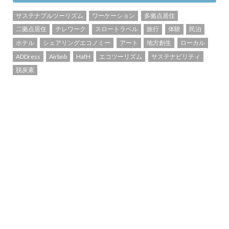
サステナブルツーリズム
ワーケーション
多拠点居住
二拠点居住
テレワーク
スロートラベル
旅行
体験
民泊
ホテル
シェアリングエコノミー
アート
地方創生
ローカル
ADDress
Airbnb
HafH
エコツーリズム
サステナビリティ
脱炭素