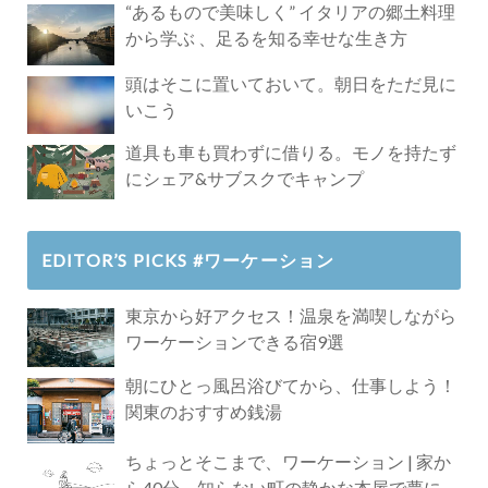
“あるもので美味しく” イタリアの郷土料理
から学ぶ 、足るを知る幸せな生き方
頭はそこに置いておいて。朝日をただ見に
いこう
道具も車も買わずに借りる。モノを持たず
にシェア&サブスクでキャンプ
EDITOR’S PICKS #ワーケーション
東京から好アクセス！温泉を満喫しながら
ワーケーションできる宿9選
朝にひとっ風呂浴びてから、仕事しよう！
関東のおすすめ銭湯
ちょっとそこまで、ワーケーション | 家か
ら40分、知らない町の静かな本屋で夢に近