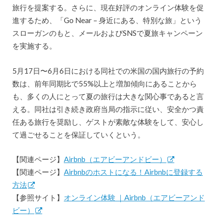
旅⾏を提案する。さらに、現在好評のオンライン体験を促
進するため、「Go Near – 身近にある、特別な旅」という
スローガンのもと、メールおよびSNSで夏旅キャンペーン
を実施する。
5⽉17⽇〜6⽉6⽇における同社での⽶国の国内旅⾏の予約
数は、前年同期⽐で55%以上と増加傾向にあることから
も、多くの⼈にとって夏の旅⾏は⼤きな関⼼事であると言
える。同社は引き続き政府当局の指⽰に従い、安全かつ責
任ある旅⾏を奨励し、ゲストが素敵な体験をして、安⼼し
て過ごせることを保証していくという。
【関連ページ】
Airbnb（エアビーアンドビー）
【関連ページ】
Airbnbのホストになる！Airbnbに登録する
方法
【参照サイト】
オンライン体験 ｜Airbnb（エアビーアンド
ビー）