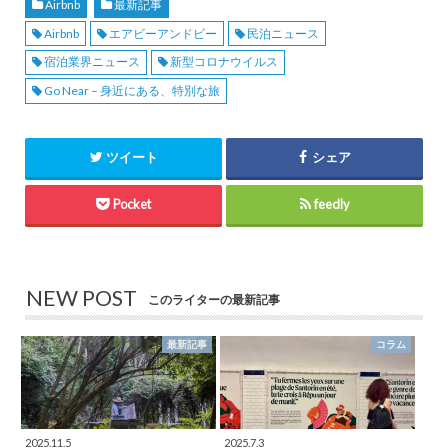
Airbnb
最新記事
Airbnb
エアビーアンドビー
民泊ニュース
宿泊業界ニュース
新型コロナウイルス
Go Near – 身近にある、特別な旅
ツイート
シェア
Pocket
feedly
NEW POST
このライターの最新記事
最新記事
コラム
2025.11.5
2025.7.3