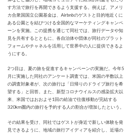
す⽅法で旅⾏を再開できるよう⽀援する。例えば、アメリ
カ合衆国国⽴公園基⾦は、Airbnbのゲストと⽬的地近くに
ある公園とを結びつける全国的なマーケティングキャンペ
ーンを実施。この提携を通じて同社では、旅⾏データや知
⾒を共有するとともに、各⾃治体や団体が同社のプラット
フォームやチャネルを活⽤して世界中の⼈に提供できるよ
うにする。
2つ目は、夏の旅を促進するキャンペーンの実施だ。今年5
⽉に実施した同社のアンケート調査では、⽶国の半数以上
の調査対象者が、次の旅⾏は「⽇帰りのドライブ旅⾏を希
望する」と回答。また、新型コロナウイルスの感染拡大以
来、⽶国ではおおよそ1回の給油で往復移動が完結する
320km圏内の旅⾏を予約する⼈の割合が増加したという。
その結果を受け、同社ではゲストが⾝近で新しい体験を発
⾒できるように、地域の旅⾏アイディアを紹介し、近場の