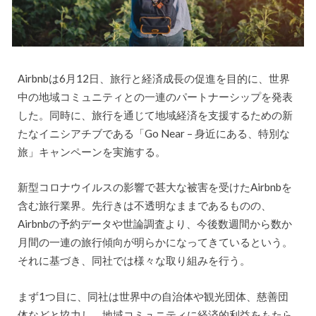
Airbnbは6⽉12⽇、旅⾏と経済成⻑の促進を目的に、世界
中の地域コミュニティとの⼀連のパートナーシップを発表
した。同時に、旅⾏を通じて地域経済を⽀援するための新
たなイニシアチブである「Go Near – 身近にある、特別な
旅」キャンペーンを実施する。
新型コロナウイルスの影響で甚大な被害を受けたAirbnbを
含む旅⾏業界。先⾏きは不透明なままであるものの、
Airbnbの予約データや世論調査より、今後数週間から数か
⽉間の⼀連の旅⾏傾向が明らかになってきているという。
それに基づき、同社では様々な取り組みを行う。
まず1つ目に、同社は世界中の⾃治体や観光団体、慈善団
体などと協力し、地域コミュニティに経済的利益をもたら