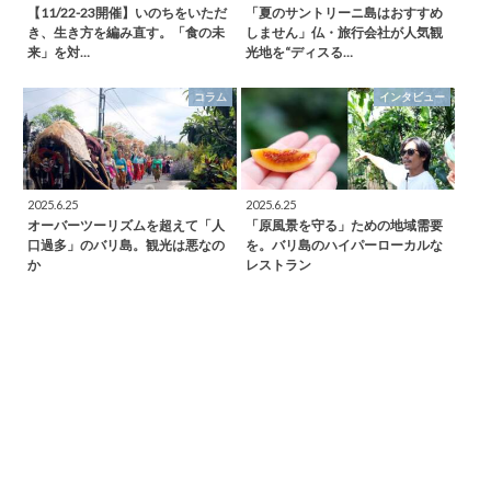
【11/22-23開催】いのちをいただ
「夏のサントリーニ島はおすすめ
き、生き方を編み直す。「食の未
しません」仏・旅行会社が人気観
来」を対…
光地を“ディスる…
コラム
インタビュー
2025.6.25
2025.6.25
オーバーツーリズムを超えて「人
「原風景を守る」ための地域需要
口過多」のバリ島。観光は悪なの
を。バリ島のハイパーローカルな
か
レストラン