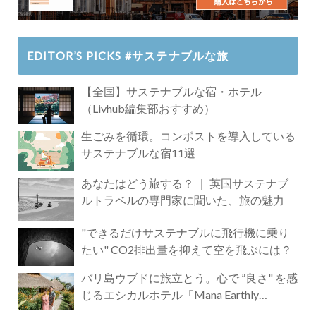
EDITOR’S PICKS #サステナブルな旅
【全国】サステナブルな宿・ホテル
（Livhub編集部おすすめ）
生ごみを循環。コンポストを導入している
サステナブルな宿11選
あなたはどう旅する？ ｜ 英国サステナブ
ルトラベルの専門家に聞いた、旅の魅力
"できるだけサステナブルに飛行機に乗り
たい" CO2排出量を抑えて空を飛ぶには？
バリ島ウブドに旅立とう。心で ”良さ" を感
じるエシカルホテル「Mana Earthly
Paradise」