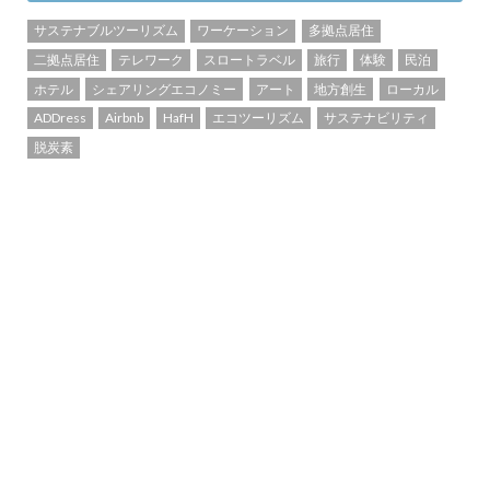
サステナブルツーリズム
ワーケーション
多拠点居住
二拠点居住
テレワーク
スロートラベル
旅行
体験
民泊
ホテル
シェアリングエコノミー
アート
地方創生
ローカル
ADDress
Airbnb
HafH
エコツーリズム
サステナビリティ
脱炭素