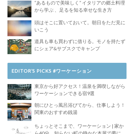
“あるもので美味しく” イタリアの郷土料理
から学ぶ 、足るを知る幸せな生き方
頭はそこに置いておいて。朝日をただ見に
いこう
道具も車も買わずに借りる。モノを持たず
にシェア&サブスクでキャンプ
EDITOR’S PICKS #ワーケーション
東京から好アクセス！温泉を満喫しながら
ワーケーションできる宿9選
朝にひとっ風呂浴びてから、仕事しよう！
関東のおすすめ銭湯
ちょっとそこまで、ワーケーション | 家か
ら40分、知らない町の静かな本屋で夢に近