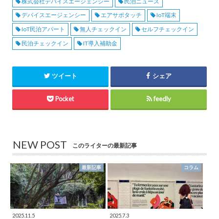
株式会社デバイスエージェンシー
民泊ニュース
デバイスエージェンシー
エアサポタッチ
IoT端末
IoT民泊アパート
無人チェックイン
セルフチェックイン
民泊チェックイン
IT導入補助金
ツイート
シェア
Pocket
feedly
NEW POST
このライターの最新記事
最新記事
コラム
2025.11.5
2025.7.3