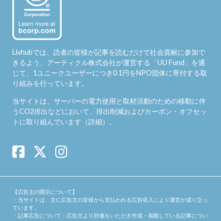
Livhubでは、読者の皆様が記事を読むだけで社会貢献に参加で
きるよう、アーティクル株式会社が運営する「
UU Fund
」を通
じて、1ユニークユーザーにつき0.1円をNPO団体に寄付する取
り組みを行っています。
当サイトは、サーバーの電力使用と取材活動のための移動に伴
うCO2排出などにおいて、排出削減およびカーボン・オフセッ
トに取り組んでいます（
詳細
）。
【広告主の開示について】
・当サイトは、主に広告主の皆様から支払われる広告収入により運営が成り立っ
ています。
・記事広告について：広告主より対価をいただき作成・掲載している記事につい