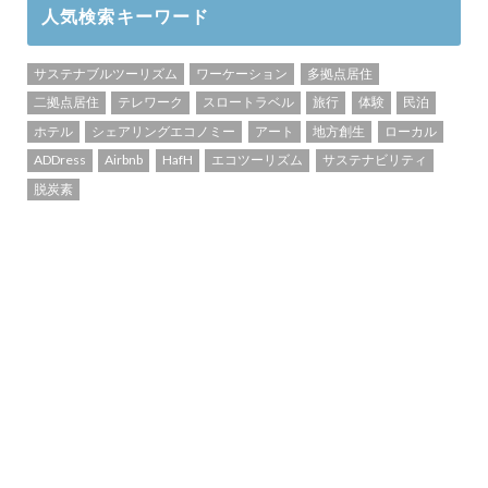
人気検索キーワード
サステナブルツーリズム
ワーケーション
多拠点居住
二拠点居住
テレワーク
スロートラベル
旅行
体験
民泊
ホテル
シェアリングエコノミー
アート
地方創生
ローカル
ADDress
Airbnb
HafH
エコツーリズム
サステナビリティ
脱炭素