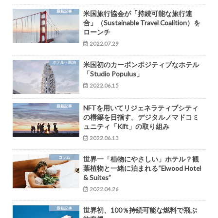
最新記事
米国旅行協会が「持続可能な旅行連
合」（Sustainable Travel Coalition）を
ローンチ
2022.07.29
ホテル・民泊
米国初のカーボンポジティブなホテル
「Studio Populus」
2022.06.15
最新記事
NFTを用いてリジェネラティブシティ
の構築を目指す。デジタルノマドコミ
ュニティ「Kift」の取り組み
2022.06.13
コラム
世界一「植物にやさしい」ホテル？観
葉植物と一緒に泊まれる“Elwood Hotel
& Suites”
2022.04.26
最新記事
世界初、100％持続可能な燃料で飛ぶ