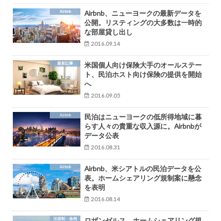
Airbnb
Airbnb、ニューヨークの最新データを
公開。リスティングの大多数は一時的
な部屋貸し出し
2016.09.14
最新記事
米国個人向け保険大手のオールステー
ト、民泊ホスト向け保険の提供を開始
へ
2016.09.05
Airbnb
民泊はニューヨークの低所得地域に暮
らす人々の貴重な収入源に。Airbnbが
データ公表
2016.08.31
Airbnb
Airbnb、米シアトルの民泊データを公
表。ホームシェアリング規制案に懸念
を表明
2016.08.14
法規制・条例
ロザンゼルス、ホームシェアリング規