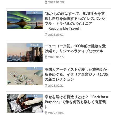
2024.02.20
コラム
“私たちの旅はすべて、地域社会を支
援し自然を保護するもの” レスポンシ
ブル・トラベルのパイオニア
「Responsible Travel」
2023.09.01
最新記事
ニューヨーク初。100年前の建物を受
け継ぐ、リジェネラティブなホテル
2023.06.15
コラム
英国人アーティストが愛した旅先５か
所をめぐる。イタリア名窯ジノリ1735
の新コレクション
2023.02.21
コラム
幸せを届ける荷造りとは？「Pack for a
Purpose」で旅を何倍も楽しく有意義
に
2022.10.06