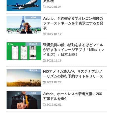
旅客機
2022.01.24
Airbnb
Airbnb、予約確定までオレゴン州民の
ファーストネームを非表示にすると発
表
2022.01.12
最新記事
環境負荷の低い移動をするほどマイル
が貯まるマイレージアプリ「Miles（マ
イルズ）」日本上陸！
2021.11.19
最新記事
HISアメリカ法人が、サステナブルツ
ーリズムの旅行予約サイトをリリース
2021.09.22
Airbnb
Airbnb、ホームレスの若者支援に200
万米ドルを寄付
2019.02.01