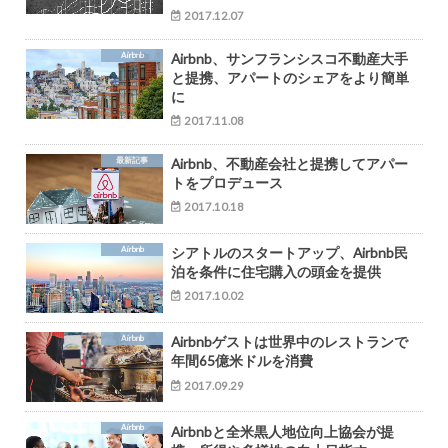
2017.12.07
Airbnb
Airbnb、サンフランシスコ不動産大手
と提携、アパートのシェアをより簡単
に
2017.11.08
最新記事
Airbnb、不動産会社と提携してアパー
トをプロデュース
2017.10.18
Airbnb
シアトルのスタートアップ、Airbnb民
泊を条件に住宅購入の頭金を提供
2017.10.02
Airbnb
Airbnbゲストは世界中のレストランで
年間65億米ドルを消費
2017.09.29
Airbnb
Airbnbと全米黒人地位向上協会が提