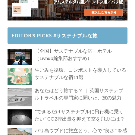
EDITOR’S PICKS #サステナブルな旅
【全国】サステナブルな宿・ホテル
（Livhub編集部おすすめ）
生ごみを循環。コンポストを導入している
サステナブルな宿11選
あなたはどう旅する？ ｜ 英国サステナブ
ルトラベルの専門家に聞いた、旅の魅力
"できるだけサステナブルに飛行機に乗り
たい" CO2排出量を抑えて空を飛ぶには？
バリ島ウブドに旅立とう。心で ”良さ" を感