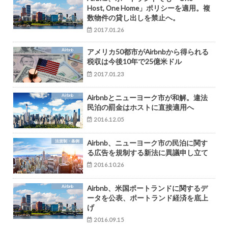
Host, One Home」ポリシーを適用。複
数物件の貸し出しを禁止へ。
2017.01.26
Airbnb
アメリカ50都市がAirbnbから得られる
税収は今後10年で25億米ドル
2017.01.23
Airbnb
Airbnbとニューヨーク市が和解。違法
民泊の罰金はホストに直接適用へ
2016.12.05
法規制・条例
Airbnb、ニューヨーク市の民泊に関す
る広告を規制する新法に異議申し立て
2016.10.26
Airbnb
Airbnb、米国ポートランドに関するデ
ータを公表、ポートランド経済を底上
げ
2016.09.15