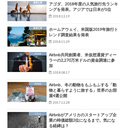
最新記事
アゴダ、2018年度の人気旅行先ランキ
ングを発表。アジアでは日本が1位
2018.12.19
最新記事
ホームアウェイ、米国版2019年旅行ト
レンド調査結果を発表
2018.11.29
Airbnb
Airbnb共同創業者、米仮想通貨ディー
ラーの2,270万米ドルの資金調達に参
加
2018.08.17
Airbnb
Airbnb、冬の動物をもふもふする「動
物と暮らすように旅する」世界のお部
屋4選公開
2017.12.28
コラム
Airbnbがアメリカのスタートアップ企
業の時価総額2位になるまで。気にな
る経緯は？