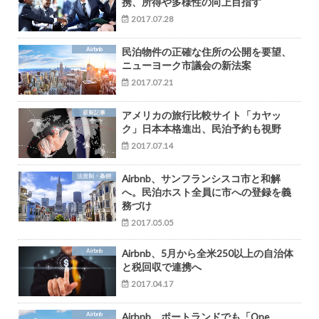
携、所得や多様性の向上目指す
2017.07.28
Airbnb
民泊物件の正確な住所の公開を要望、
ニューヨーク市議会の新法案
2017.07.21
最新記事
アメリカの旅行比較サイト「カヤッ
ク」日本本格進出、民泊予約も視野
2017.07.14
法規制・条例
Airbnb、サンフランシスコ市と和解
へ。民泊ホスト全員に市への登録を義
務づけ
2017.05.05
Airbnb
Airbnb、5月から全米250以上の自治体
と税回収で連携へ
2017.04.17
Airbnb
Airbnb、ポートランドでも「One