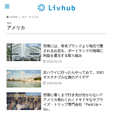
HOME
タグ : アメリカ
TAG
アメリカ
最新記事
空港には、有名ブランドより地元で愛
されるお店を。ポートランドの地域に
利益を還元する取り組み
2025.01.10
コラム
次ハワイに行ったらやってみて。10の
サステナブルな旅のアイデア
2024.03.08
コラム
空港に着くまで行き先が分からない!?
アメリカ発わくわくドキドキなサプラ
イズ・トリップ専門会社「Pack Up +
Go」