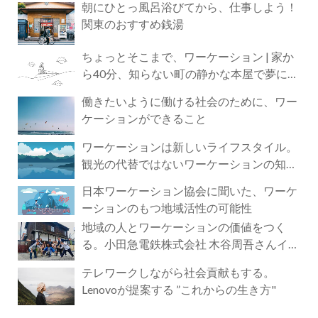
朝にひとっ風呂浴びてから、仕事しよう！
関東のおすすめ銭湯
ちょっとそこまで、ワーケーション | 家か
ら40分、知らない町の静かな本屋で夢に近
づく4時間の旅
働きたいように働ける社会のために、ワー
ケーションができること
ワーケーションは新しいライフスタイル。
観光の代替ではないワーケーションの知ら
れざる魅力
日本ワーケーション協会に聞いた、ワーケ
ーションのもつ地域活性の可能性
地域の人とワーケーションの価値をつく
る。小田急電鉄株式会社 木谷周吾さんイン
タビュー
テレワークしながら社会貢献もする。
Lenovoが提案する ”これからの生き方"