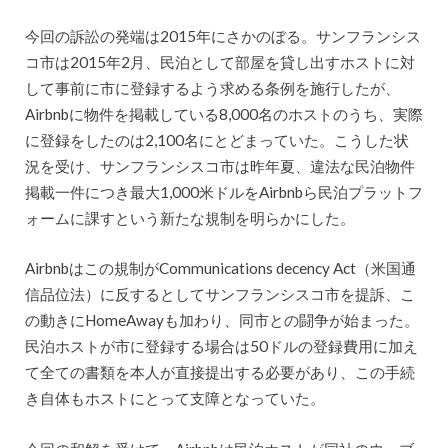
今回の訴訟の発端は2015年にさかのぼる。サンフランシス
コ市は2015年2月、民泊として部屋を貸し出すホストに対
して事前に市に登録するよう求める条例を施行したが、
Airbnbに物件を掲載している8,000名のホストのうち、実際
に登録をしたのは2,100名にとどまっていた。こうした状
況を受け、サンフランシスコ市は昨年夏、違法な民泊物件
掲載一件につき最大1,000米ドルをAirbnbら民泊プラットフ
ォームに課すという新たな規制を明らかにした。
Airbnbはこの規制がCommunications decency Act（米国通
信品位法）に反するとしてサンフランシスコ市を提訴、こ
の動きにHomeAwayも加わり、同市との闘争が始まった。
民泊ホストが市に登録する場合は50ドルの登録費用に加え
て全ての書類を本人が直接提出する必要があり、この手続
き自体もホストにとって支障となっていた。