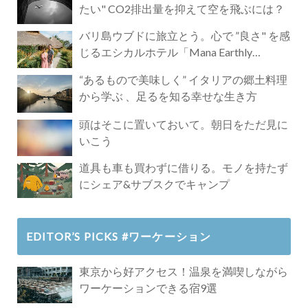
たい" CO2排出量を抑えて空を飛ぶには？
バリ島ウブドに旅立とう。心で ”良さ" を感
じるエシカルホテル「Mana Earthly
Paradise」
“あるもので美味しく” イタリアの郷土料理
から学ぶ 、足るを知る幸せな生き方
頭はそこに置いておいて。朝日をただ見に
いこう
道具も車も買わずに借りる。モノを持たず
にシェア&サブスクでキャンプ
EDITOR’S PICKS #ワーケーション
東京から好アクセス！温泉を満喫しながら
ワーケーションできる宿9選