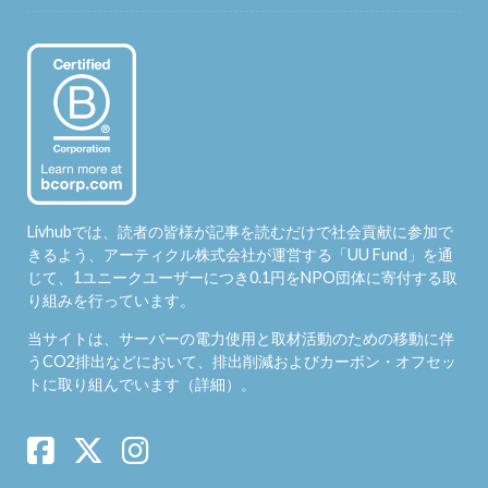
Livhubでは、読者の皆様が記事を読むだけで社会貢献に参加で
きるよう、アーティクル株式会社が運営する「
UU Fund
」を通
じて、1ユニークユーザーにつき0.1円をNPO団体に寄付する取
り組みを行っています。
当サイトは、サーバーの電力使用と取材活動のための移動に伴
うCO2排出などにおいて、排出削減およびカーボン・オフセッ
トに取り組んでいます（
詳細
）。