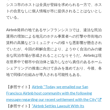
シスコ市のホストは全員が登録を求められる一方で、ホス
トの合意なしに個人情報が市に提供されることはないとし
ている。
Airbnb発祥の地であるサンフランシスコでは、違法な民泊
運用の増加による地元のホテル事業者への打撃や市街地の
賃料の高騰などコミュニティへの様々な悪影響が懸念され
ていたが、今回の和解合意により、ようやく合法のみの健
全な民泊市場が形成されることになりそうだ。Airbnbは現
在世界中で都市や自治体と協力しながら責任のあるホーム
シェアリングの推進に向けて歩みを進めており、今後、各
地で同様の仕組みが導入される可能性もある。
【参照サイト】
Airbnb “Today, we emailed our San
Francisco Airbnb host community with the following
message regarding our recent settlement with the City”
【参照サイト】
”Airbnb Settles Lawsuit With Its