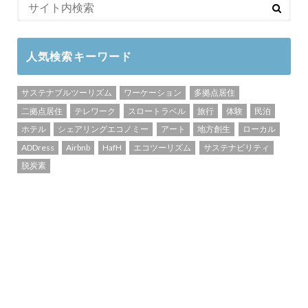
人気検索キーワード
サステナブルツーリズム
ワーケーション
多拠点居住
二拠点居住
テレワーク
スロートラベル
旅行
体験
民泊
ホテル
シェアリングエコノミー
アート
地方創生
ローカル
ADDress
Airbnb
HafH
エコツーリズム
サステナビリティ
脱炭素