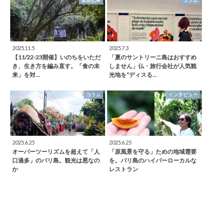
最新記事
コラム
2025.11.5
2025.7.3
【11/22-23開催】いのちをいただ
「夏のサントリーニ島はおすすめ
き、生き方を編み直す。「食の未
しません」仏・旅行会社が人気観
来」を対…
光地を“ディスる…
コラム
インタビュー
2025.6.25
2025.6.25
オーバーツーリズムを超えて「人
「原風景を守る」ための地域需要
口過多」のバリ島。観光は悪なの
を。バリ島のハイパーローカルな
か
レストラン