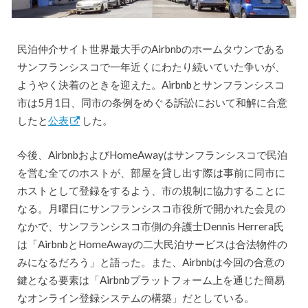
民泊仲介サイト世界最大手のAirbnbのホームタウンである
サンフランシスコで一年近くにわたり続いていた争いが、
ようやく決着のときを迎えた。Airbnbとサンフランシスコ
市は5月1日、同市の条例をめぐる訴訟において和解に合意
したと
公表
した。
今後、AirbnbおよびHomeAwayはサンフランシスコで民泊
を営む全てのホストが、部屋を貸し出す際は事前に同市に
ホストとして登録をするよう、市の規制に協力することに
なる。月曜日にサンフランシスコ市役所で開かれた会見の
なかで、サンフランシスコ市側の弁護士Dennis Herrera氏
は「AirbnbとHomeAwayの二大民泊サービスは合法物件の
みになるだろう」と語った。また、Airbnbは今回の合意の
鍵となる要素は「Airbnbプラットフォーム上を通じた簡易
なオンライン登録システムの構築」だとしている。