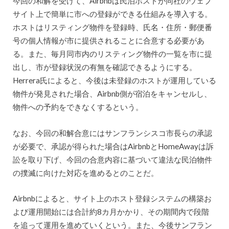
今回の和解を受けて、Airbnbは民泊ホストが同社のウェブ
サイト上で簡単に市への登録ができる仕組みを導入する。
ホストはリスティング物件を登録時、氏名・住所・郵便番
号の個人情報が市に提供されることに合意する必要があ
る。また、毎月同市内のリスティング物件の一覧を市に提
出し、市が登録状況の有無を確認できるようにする。
Herrera氏によると、今後は未登録のホストが運用している
物件が発見された場合、Airbnb側が宿泊をキャンセルし、
物件への予約をできなくするという。
なお、今回の和解合意にはサンフランシスコ市長らの承認
が必要で、承認が得られた場合はAirbnbとHomeAwayは訴
訟を取り下げ、今回の合意内容に基づいて違法な民泊物件
の撲滅に向けた対応を進めるとのことだ。
Airbnbによると、サイト上のホスト登録システムの構築お
よび運用開始には合計約8カ月かかり、その期間内で段階
を追って運用を進めていくという。また、今後サンフラン