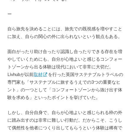
ー
自ら旅先を決めることには、旅先での既視感を増やすこと
に加え、自らの関心の外に出られないという観点もある。
面白がったり助け合ったり認識し合ったりできる存在を増
やしていくためにも、自分が心地よいと感じるコンフォー
トゾーンから出る体験は現代において非常に大切だ。
Livhubが以前
取材
を行った英国サステナブルトラベルの
専門家も「サステナブルに旅するうえでの3つの重要なヒ
ント」の一つとして「コンフォートゾーンから抜け出す体
験を求める」といったポイントを挙げていた。
しかし、自分自身で、自らが心地よいと感じられる枠の外
に踏み出すのは非常に難しい行動だ。だからこそ、こうし
て偶然性を他者につくり出してもらうという体験は稀有で