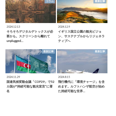
コラム
最新記事
2024.12.13
2024.12.9
そろそろデジタルデトックスが必
イギリス国立公園の観光ビジョ
要かも。スクリーンから離れて
ン、サステナブルからリジェネラ
unplugged…
ティブへ
最新記事
最新記事
2024.11.29
2024.8.15
国連気候変動会議「COP29」で52
飛行機代に「環境チャージ」を含
カ国が"持続可能な観光宣言”に署
めます。ルフトハンザ航空が始め
名
た持続可能な世界…