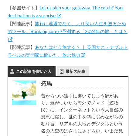
【参照サイト】
Let us plan your getaway. The catch? Your
destination is a surprise.
【関連記事】
旅行は逃避でなく、より良い人生を送るため
のツール。Booking.comが予測する「2024年の旅」とは？
【関連記事】
あなたはどう旅する？ ｜ 英国サステナブルト
ラベルの専門家に聞いた、旅の魅力
この記事を書いた人
最新の記事
拓馬
昔からつい遠くに趣いてしまう癖があ
り、気がついたら海外でノマド（遊牧
民）に。インターネットという大自然の
恩恵に浴し、世の中を斜に眺めながらの
独り言。リアルの大地とデジタルという
名の大空のはざまにさすらい、いまだ見