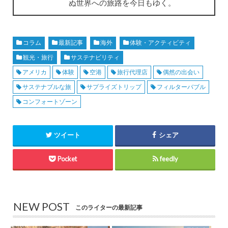
ぬ世界への旅路を今日もゆく。
コラム
最新記事
海外
体験・アクティビティ
観光・旅行
サステナビリティ
アメリカ
体験
空港
旅行代理店
偶然の出会い
サステナブルな旅
サプライズトリップ
フィルターバブル
コンフォートゾーン
ツイート
シェア
Pocket
feedly
NEW POST
このライターの最新記事