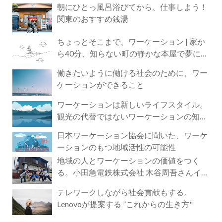
朝にひとっ風呂浴びてから、仕事しよう！
関東のおすすめ銭湯
ちょっとそこまで、ワーケーション | 家か
ら40分、知らない町の静かな本屋で夢に近
づく4時間の旅
働きたいように働ける社会のために、ワー
ケーションができること
ワーケーションは新しいライフスタイル。
観光の代替ではないワーケーションの知ら
れざる魅力
日本ワーケーション協会に聞いた、ワーケ
ーションのもつ地域活性の可能性
地域の人とワーケーションの価値をつく
る。小田急電鉄株式会社 木谷周吾さんイン
タビュー
テレワークしながら社会貢献もする。
Lenovoが提案する ”これからの生き方"