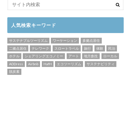
人気検索キーワード
サステナブルツーリズム
ワーケーション
多拠点居住
二拠点居住
テレワーク
スロートラベル
旅行
体験
民泊
ホテル
シェアリングエコノミー
アート
地方創生
ローカル
ADDress
Airbnb
HafH
エコツーリズム
サステナビリティ
脱炭素