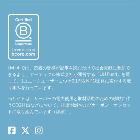
Livhubでは、読者の皆様が記事を読むだけで社会貢献に参加で
きるよう、アーティクル株式会社が運営する「
UU Fund
」を通
じて、1ユニークユーザーにつき0.1円をNPO団体に寄付する取
り組みを行っています。
当サイトは、サーバーの電力使用と取材活動のための移動に伴
うCO2排出などにおいて、排出削減およびカーボン・オフセッ
トに取り組んでいます（
詳細
）。