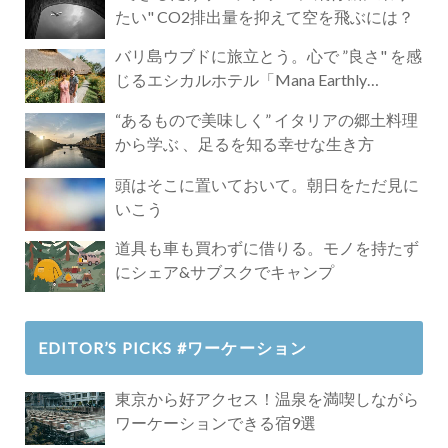
たい" CO2排出量を抑えて空を飛ぶには？
バリ島ウブドに旅立とう。心で ”良さ" を感
じるエシカルホテル「Mana Earthly
Paradise」
“あるもので美味しく” イタリアの郷土料理
から学ぶ 、足るを知る幸せな生き方
頭はそこに置いておいて。朝日をただ見に
いこう
道具も車も買わずに借りる。モノを持たず
にシェア&サブスクでキャンプ
EDITOR’S PICKS #ワーケーション
東京から好アクセス！温泉を満喫しながら
ワーケーションできる宿9選