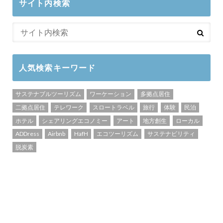
サイト内検索
人気検索キーワード
サステナブルツーリズム
ワーケーション
多拠点居住
二拠点居住
テレワーク
スロートラベル
旅行
体験
民泊
ホテル
シェアリングエコノミー
アート
地方創生
ローカル
ADDress
Airbnb
HafH
エコツーリズム
サステナビリティ
脱炭素