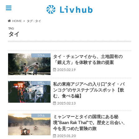
HOME
タグ : タイ
TAG
タイ
コラム
タイ・チェンマイから、土地固有の
「鍛え方」を体験する旅の提案
2025.02.19
コラム
私の東南アジアへの入り口“タイ・バ
ンコク”のサステナブルスポット【飲
む、食べる編】
2025.02.13
コラム
ミャンマーとタイの国境にある秘
境“Baan Rak Thai”で。歴史と出会い、
今を見つめた冒険の旅
2025.01.20