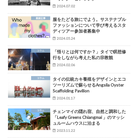
2024.07.02
最新記事
服をたどる旅にでよう。サステナブル
ファッションについて学び考えるスタ
ディツアー参加者募集中
2024.05.24
コラム
「悟りとは何ですか？」タイで瞑想修
行をしながら考えた私の宗教観
2024.02.06
コラム
タイの伝統カキ養殖をデザインとエコ
ツーリズムで蘇らせるAngsila Oyster
Scaffolding Pavilion
2024.01.17
コラム
チェンマイの隠れ宿、自然と調和した
「Leafy Greens Chiangmai 」のマッシ
ュルームハウスに泊まる
2023.11.22