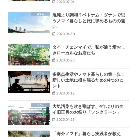
2023.07.06
コラム
混沌より調和？ベトナム・ダナンで思
うノマド暮らしと旅に求めるものの違
い
2023.06.30
コラム
タイ・チェンマイで、私が通う愛おし
きローカルなお店たち
2023.05.23
コラム
多拠点生活やノマド暮らしの第一歩！
新しい土地に根を張るための4つのヒ
ント
2023.05.12
コラム
大気汚染も吹き飛ばす、4年ぶりのタ
イ旧正月のお祭り「ソンクラーン」
2023.04.28
コラム
「海外ノマド」暮らし実践者が教え