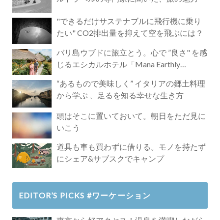
"できるだけサステナブルに飛行機に乗り
たい" CO2排出量を抑えて空を飛ぶには？
バリ島ウブドに旅立とう。心で ”良さ" を感
じるエシカルホテル「Mana Earthly
Paradise」
“あるもので美味しく” イタリアの郷土料理
から学ぶ 、足るを知る幸せな生き方
頭はそこに置いておいて。朝日をただ見に
いこう
道具も車も買わずに借りる。モノを持たず
にシェア&サブスクでキャンプ
EDITOR’S PICKS #ワーケーション