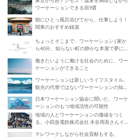
東京から好アクセス！温泉を満喫しながら
ワーケーションできる宿9選
朝にひとっ風呂浴びてから、仕事しよう！
関東のおすすめ銭湯
ちょっとそこまで、ワーケーション | 家か
ら40分、知らない町の静かな本屋で夢に近
づく4時間の旅
働きたいように働ける社会のために、ワー
ケーションができること
ワーケーションは新しいライフスタイル。
観光の代替ではないワーケーションの知ら
れざる魅力
日本ワーケーション協会に聞いた、ワーケ
ーションのもつ地域活性の可能性
地域の人とワーケーションの価値をつく
る。小田急電鉄株式会社 木谷周吾さんイン
タビュー
テレワークしながら社会貢献もする。