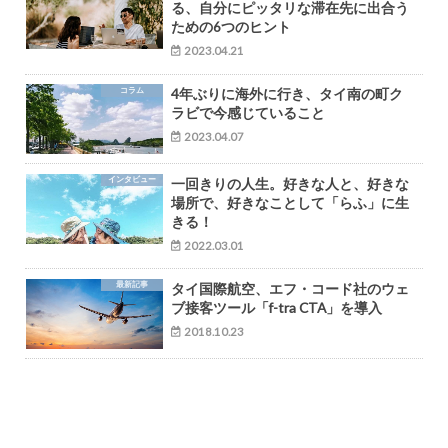
る、自分にピッタリな滞在先に出合う
ための6つのヒント
2023.04.21
コラム
4年ぶりに海外に行き、タイ南の町ク
ラビで今感じていること
2023.04.07
インタビュー
一回きりの人生。好きな人と、好きな
場所で、好きなことして「らふ」に生
きる！
2022.03.01
最新記事
タイ国際航空、エフ・コード社のウェ
ブ接客ツール「f-tra CTA」を導入
2018.10.23