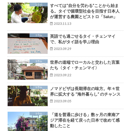
コラム
すべては“自分を労わる”ことから始ま
る。タイで循環型社会を目指す日本人
が運営する農園とビストロ「Saiun」
2023.11.13
コラム
英語でも過ごせるタイ・チェンマイ
で、私がタイ語を学ぶ理由
2023.09.29
コラム
世界の道端でローカルと交わした言葉
たち〈タイ・チェンマイ〉
2023.09.22
コラム
ノマドビザは長期滞在の味方。年々世
界に拡大する “海外暮らし” のチャンス
2023.09.05
コラム
「道を普通に歩ける」数ヶ月の東南ア
ジア滞在を経て戻った日本で改めて感
動したこと