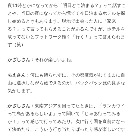
夜11時とかになってから「明日どこ泊まる？」って話すこ
とや、当日の夜になってから慌てて今日泊まるホテルを探
し始めるときもあります。現地で出会った人に「家来
る？」って言ってもらえることがあるんですが、ホテルを
取ってないとフットワーク軽く「行く！」って答えられま
す（笑）
かざしさん：
それが楽しいよね。
ちえさん：
何にも縛られずに、その都度気がむくままに自
由に選択しながら旅できるのが、バックパック旅の良さな
気がします。
かざしさん：
東南アジアを回ってたときは、「ランカウイ
って島があるらしいよ」って聞いて「じゃあ行ってみる
か！」って感じで行ってみたり。次に行く国を直前になっ
て決めたり、こういう行き当たりばったり感が楽しいです