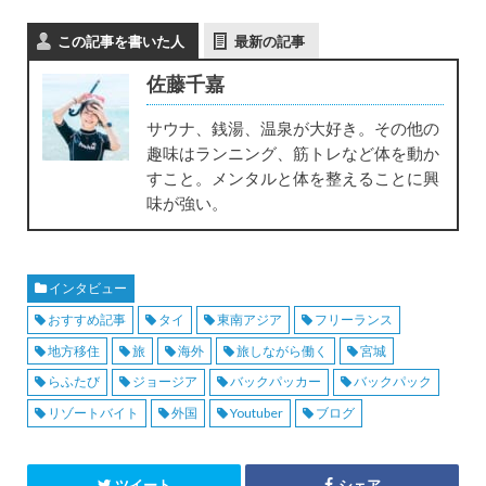
この記事を書いた人
最新の記事
佐藤千嘉
サウナ、銭湯、温泉が大好き。その他の
趣味はランニング、筋トレなど体を動か
すこと。メンタルと体を整えることに興
味が強い。
インタビュー
おすすめ記事
タイ
東南アジア
フリーランス
地方移住
旅
海外
旅しながら働く
宮城
らふたび
ジョージア
バックパッカー
バックパック
リゾートバイト
外国
Youtuber
ブログ
ツイート
シェア