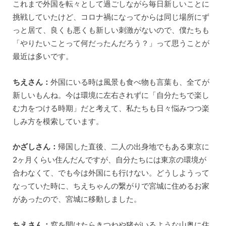
これまで外国を転々として過ごしながら毎日新しいことに
挑戦していたけど、コロナ禍になってからは同じ場所にず
っと居て、良くも悪くも新しい刺激がないので、僕たちも
「やりたいことって何だったんだろう？」って思うことが
最近は多いです。
ちえさん：
外国にいる時は風景も食べ物も言葉も、全てが
新しいもんね。今は環境に左右されずに「自分たちで楽し
む力をつける時期」だと考えて、私たちも日々悩みつつ楽
しみ方を模索しています。
かざしさん：
帰国した直後、二人の出身地でもある東京に
2ヶ月くらい住んだんですが、自分たちには東京の環境が
合わなくて、でも今は外国にも行けない。どうしようって
なっていた時に、ちえちゃんの繋がりで宮城に住めるお家
があったので、宮城に移動しました。
ちえさん：
窓を開けたらきつねや猪がいるような山奥に住