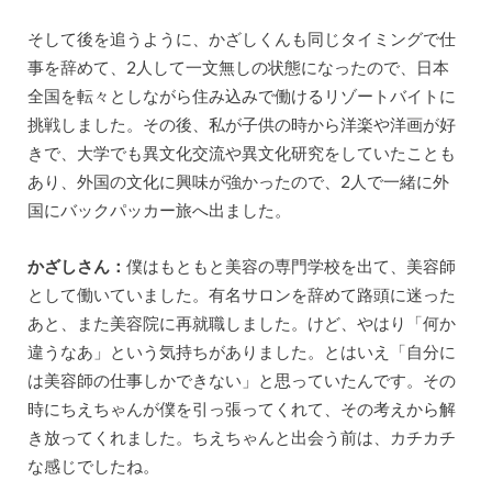
そして後を追うように、かざしくんも同じタイミングで仕
事を辞めて、2人して一文無しの状態になったので、日本
全国を転々としながら住み込みで働けるリゾートバイトに
挑戦しました。その後、私が子供の時から洋楽や洋画が好
きで、大学でも異文化交流や異文化研究をしていたことも
あり、外国の文化に興味が強かったので、2人で一緒に外
国にバックパッカー旅へ出ました。
かざしさん：
僕はもともと美容の専門学校を出て、美容師
として働いていました。有名サロンを辞めて路頭に迷った
あと、また美容院に再就職しました。けど、やはり「何か
違うなあ」という気持ちがありました。とはいえ「自分に
は美容師の仕事しかできない」と思っていたんです。その
時にちえちゃんが僕を引っ張ってくれて、その考えから解
き放ってくれました。ちえちゃんと出会う前は、カチカチ
な感じでしたね。