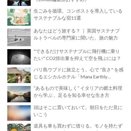
生ごみを循環。コンポストを導入している
サステナブルな宿11選
あなたはどう旅する？ ｜ 英国サステナブ
ルトラベルの専門家に聞いた、旅の魅力
"できるだけサステナブルに飛行機に乗り
たい" CO2排出量を抑えて空を飛ぶには？
バリ島ウブドに旅立とう。心で ”良さ" を感
じるエシカルホテル「Mana Earthly
Paradise」
“あるもので美味しく” イタリアの郷土料理
から学ぶ 、足るを知る幸せな生き方
頭はそこに置いておいて。朝日をただ見に
いこう
道具も車も買わずに借りる。モノを持たず