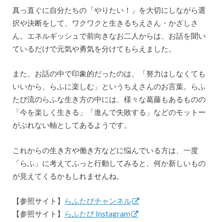
真っ直ぐに自分たちの「やりたい！」を大切にしながら選
択や決断をして、ワクワクと生きるちえさん・かざしさ
ん。エネルギッシュで前向きなお二人からは、お話を聞い
ているだけで元気や勇気を分けてもらえました。
また、お話の中で印象的だったのは、「努力はしなくても
いいから、らふに楽しむ」というちえさんのお言葉。らふ
たび流のらふな生き方の中には、様々な葛藤もあるものの
「今を楽しく生きる」「進んで失敗する」などのモットー
がぶれない軸としてあるようです。
これからの生き方や働き方などに悩んでいる方は、一度
「らふ」に考えてふっと行動してみると、何か新しいもの
が見えてくるかもしれませんね。
【参照サイト】
らふたびチャンネル
【参照サイト】
らふたび Instagram