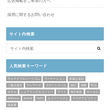
広告掲載をご希望の方へ
採用に関するお問い合わせ
サイト内検索
人気検索キーワード
サステナブルツーリズム
ワーケーション
多拠点居住
二拠点居住
テレワーク
スロートラベル
旅行
体験
民泊
ホテル
シェアリングエコノミー
アート
地方創生
ローカル
ADDress
Airbnb
HafH
エコツーリズム
サステナビリティ
脱炭素