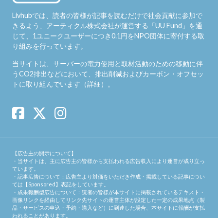
Livhubでは、読者の皆様が記事を読むだけで社会貢献に参加で
きるよう、アーティクル株式会社が運営する「
UU Fund
」を通
じて、1ユニークユーザーにつき0.1円をNPO団体に寄付する取
り組みを行っています。
当サイトは、サーバーの電力使用と取材活動のための移動に伴
うCO2排出などにおいて、排出削減およびカーボン・オフセッ
トに取り組んでいます（
詳細
）。
【広告主の開示について】
・当サイトは、主に広告主の皆様から支払われる広告収入により運営が成り立っ
ています。
・記事広告について：広告主より対価をいただき作成・掲載している記事につい
ては【Sponsored】表記をしています。
・成果報酬型広告について：読者の皆様が本サイトに掲載されているテキスト・
画像リンクを経由してリンク先サイトの運営主体が設定した一定の成果地点（製
品・サービスの申込・予約・購入など）に到達した場合、本サイトに報酬が支払
われることがあります。