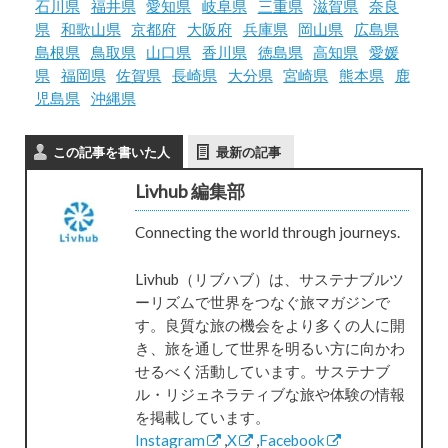
石川県
福井県
愛知県
岐阜県
三重県
滋賀県
奈良
県
和歌山県
京都府
大阪府
兵庫県
岡山県
広島県
島根県
鳥取県
山口県
香川県
徳島県
高知県
愛媛
県
福岡県
佐賀県
長崎県
大分県
宮崎県
熊本県
鹿
児島県
沖縄県
この記事を書いた人
最新の記事
Livhub 編集部
Connecting the world through journeys.
Livhub（リブハブ）は、サステナブルツ
ーリズムで世界をつなぐ旅マガジンで
す。良質な旅の機会をより多くの人に開
き、旅を通して世界を明るい方に向かわ
せるべく活動しています。サステナブ
ル・リジェネラティブな旅や体験の情報
を掲載しています。
Instagram
,
X
,
Facebook