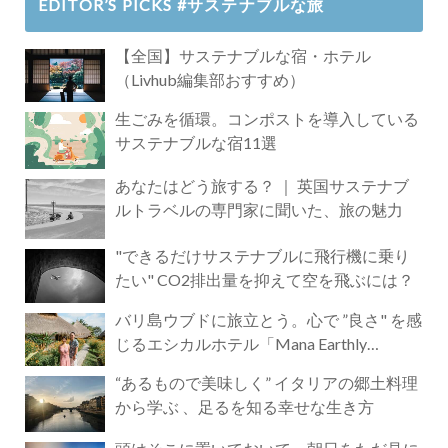
EDITOR’S PICKS #サステナブルな旅
【全国】サステナブルな宿・ホテル
（Livhub編集部おすすめ）
生ごみを循環。コンポストを導入している
サステナブルな宿11選
あなたはどう旅する？ ｜ 英国サステナブ
ルトラベルの専門家に聞いた、旅の魅力
"できるだけサステナブルに飛行機に乗り
たい" CO2排出量を抑えて空を飛ぶには？
バリ島ウブドに旅立とう。心で ”良さ" を感
じるエシカルホテル「Mana Earthly
Paradise」
“あるもので美味しく” イタリアの郷土料理
から学ぶ 、足るを知る幸せな生き方