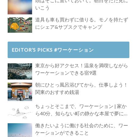
頭はそこに置いておいて。朝日をただ見に
いこう
道具も車も買わずに借りる。モノを持たず
にシェア&サブスクでキャンプ
EDITOR’S PICKS #ワーケーション
東京から好アクセス！温泉を満喫しながら
ワーケーションできる宿9選
朝にひとっ風呂浴びてから、仕事しよう！
関東のおすすめ銭湯
ちょっとそこまで、ワーケーション | 家か
ら40分、知らない町の静かな本屋で夢に近
づく4時間の旅
働きたいように働ける社会のために、ワー
ケーションができること