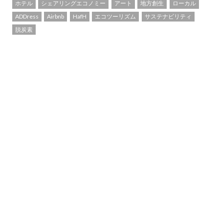
ホテル
シェアリングエコノミー
アート
地方創生
ローカル
ADDress
Airbnb
HafH
エコツーリズム
サステナビリティ
脱炭素