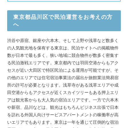
東京都品川区で民泊運営をお考えの方
へ
渋谷や原宿、銀座や六本木、そして上野や浅草など数多く
の人気観光地を保有する東京は、民泊サイトへの掲載物件
数が日本で最も多く、狭い地域に競合物件が数多く密集す
る民泊激戦エリアです。東京都内では羽田空港からもアク
セスが近い大田区で特区民泊による運用が可能ですが、そ
の他のエリアでは住宅宿泊事業法の届出か旅館業法簡易宿
所の許可が必要となります。浅草寺がある浅草エリアや成
田空港からもアクセスが近くスカイツリーもある押上エリ
アは観光客からも大人気の宿泊エリアです。一方で六本木
や新宿、品川などは、観光はもちろんビジネス出張で日本
を訪れる外国人向けサービスアパートメントの稼働率が高
いエリアでもあります。東京は一年を通じて圧倒的な宿泊