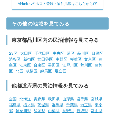
Airbnbへのホスト登録・物件掲載はこちらから
その他の地域を見てみる
東京都品川区内の民泊情報を見てみる
23区
大田区
千代田区
中央区
港区
品川区
目黒区
渋谷区
新宿区
世田谷区
中野区
杉並区
文京区
豊
島区
江東区
台東区
墨田区
江戸川区
荒川区
葛飾
区
北区
板橋区
練馬区
足立区
他都道府県の民泊情報を見てみる
全国
北海道
青森県
秋田県
山形県
岩手県
宮城県
福島県
栃木県
茨城県
群馬県
千葉県
埼玉県
東京
都
神奈川県
静岡県
山梨県
長野県
新潟県
富山県