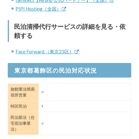
faminect【Airbnb 公式パートナー】（全国）
PIPI Hosting（全国）
民泊清掃代行サービスの詳細を見る・依
頼する
Face Forward.（東京23区）
東京都葛飾区の民泊対応状況
旅館業法簡易
○
宿所営業
特区民泊
☓
民泊新法（住
宅宿泊事業
○
法）