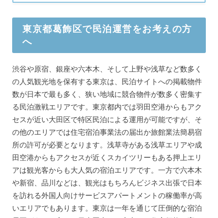
東京都葛飾区で民泊運営をお考えの方
へ
渋谷や原宿、銀座や六本木、そして上野や浅草など数多く
の人気観光地を保有する東京は、民泊サイトへの掲載物件
数が日本で最も多く、狭い地域に競合物件が数多く密集す
る民泊激戦エリアです。東京都内では羽田空港からもアク
セスが近い大田区で特区民泊による運用が可能ですが、そ
の他のエリアでは住宅宿泊事業法の届出か旅館業法簡易宿
所の許可が必要となります。浅草寺がある浅草エリアや成
田空港からもアクセスが近くスカイツリーもある押上エリ
アは観光客からも大人気の宿泊エリアです。一方で六本木
や新宿、品川などは、観光はもちろんビジネス出張で日本
を訪れる外国人向けサービスアパートメントの稼働率が高
いエリアでもあります。東京は一年を通じて圧倒的な宿泊