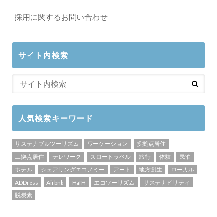
採用に関するお問い合わせ
サイト内検索
人気検索キーワード
サステナブルツーリズム
ワーケーション
多拠点居住
二拠点居住
テレワーク
スロートラベル
旅行
体験
民泊
ホテル
シェアリングエコノミー
アート
地方創生
ローカル
ADDress
Airbnb
HafH
エコツーリズム
サステナビリティ
脱炭素