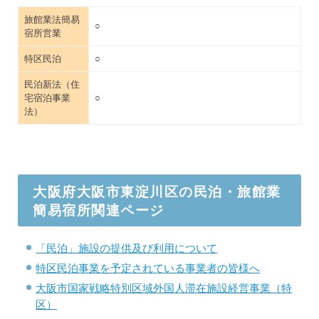
旅館業法簡易
○
宿所営業
特区民泊
○
民泊新法（住
宅宿泊事業
○
法）
大阪府大阪市東淀川区の民泊・旅館業
簡易宿所関連ページ
「民泊」施設の提供及び利用について
特区民泊事業を予定されている事業者の皆様へ
大阪市国家戦略特別区域外国人滞在施設経営事業（特
区）