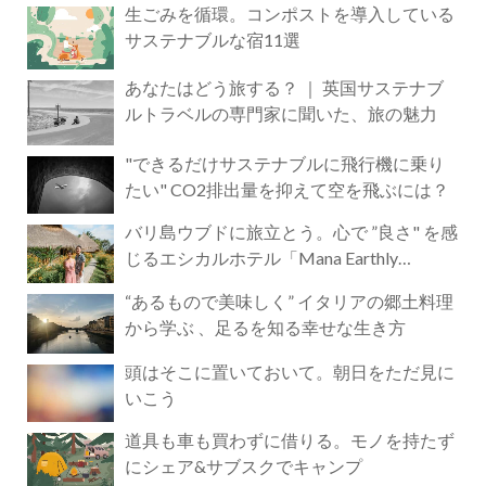
生ごみを循環。コンポストを導入している
サステナブルな宿11選
あなたはどう旅する？ ｜ 英国サステナブ
ルトラベルの専門家に聞いた、旅の魅力
"できるだけサステナブルに飛行機に乗り
たい" CO2排出量を抑えて空を飛ぶには？
バリ島ウブドに旅立とう。心で ”良さ" を感
じるエシカルホテル「Mana Earthly
Paradise」
“あるもので美味しく” イタリアの郷土料理
から学ぶ 、足るを知る幸せな生き方
頭はそこに置いておいて。朝日をただ見に
いこう
道具も車も買わずに借りる。モノを持たず
にシェア&サブスクでキャンプ