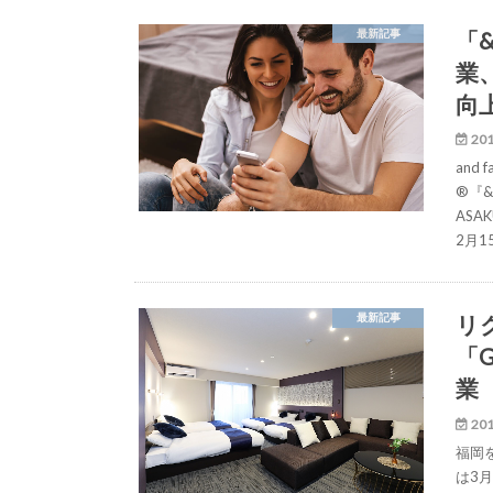
「
最新記事
業
向
201
and
®『&
ASA
2月
リ
最新記事
「G
業
201
福岡
は3