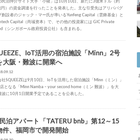
の民泊仲介サイト大手「小猪」は10月10日、新たに3億米ドル（約
0億円）の資金調達を行ったことを発表した。主な引受先はアリババグ
創設者のジャック・マー氏が率いるYunfeng Capital（雲鋒基金）と
antech Capital（尚珹资本）で、その他の投資家には GIC Private
ited（シンガポール政府投資公社）も含まれる。
UEEZE、IoT活用の宿泊施設「Minn」2号
を大阪・難波に開業へ
8.09.12
社SQUEEZEは9月10日、IoTを活用した宿泊施設「Minn（ミン）」
店となる「Minn Namba – your second home（ミン 難波）」を大
難波に10月1日開業予定であることを公表した。
T民泊アパート「TATERU bnb」第12～15
物件、福岡市で開発開始
8.08.30