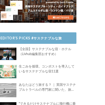
EDITOR’S PICKS #サステナブルな旅
【全国】サステナブルな宿・ホテル
（Livhub編集部おすすめ）
生ごみを循環。コンポストを導入して
いるサステナブルな宿11選
あなたはどう旅する？ ｜ 英国サステナ
ブルトラベルの専門家に聞いた、旅の
魅力
"できるだけサステナブルに飛行機に乗