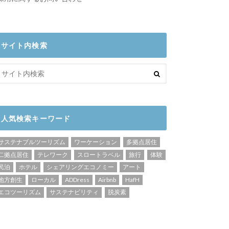
サイト内検索
人気検索キーワード
サステナブルツーリズム
ワーケーション
多拠点居住
二拠点居住
テレワーク
スロートラベル
旅行
体験
民泊
ホテル
シェアリングエコノミー
アート
地方創生
ローカル
ADDress
Airbnb
HafH
エコツーリズム
サステナビリティ
脱炭素