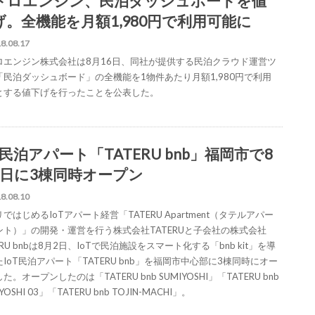
トロエンジン、民泊ダッシュボードを値
げ。全機能を月額1,980円で利用可能に
8.08.17
ロエンジン株式会社は8月16日、同社が提供する民泊クラウド運営ツ
「民泊ダッシュボード」の全機能を1物件あたり月額1,980円で利用
とする値下げを行ったことを公表した。
T民泊アパート「TATERU bnb」福岡市で8
2日に3棟同時オープン
8.08.10
ではじめるIoTアパート経営「TATERU Apartment（タテルアパー
ント）」の開発・運営を行う株式会社TATERUと子会社の株式会社
ERU bnbは8月2日、IoTで民泊施設をスマート化する「bnb kit」を導
IoT民泊アパート「TATERU bnb」を福岡市中心部に3棟同時にオー
た。オープンしたのは「TATERU bnb SUMIYOSHI」「TATERU bnb
YOSHI 03」「TATERU bnb TOJIN-MACHI」。