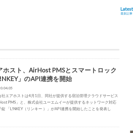
Latest
最新記事
アホスト、AirHost PMSとスマートロック
!NKEY」のAPI連携を開始
0.04.05
会社エアホストは4月1日、同社が提供する宿泊管理クラウドサービス
rHost PMS」と、株式会社ユーエムイーが提供するネットワーク対応
錠 「L!NKEY（リンキー ）」がAPI連携を開始したことを発表し