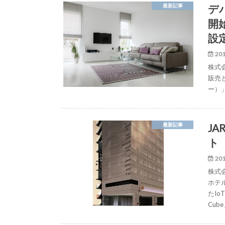
デ
最新記事
開
設
201
株式
販売
ー）
J
最新記事
ト「
201
株式
ホテル
たI
Cu