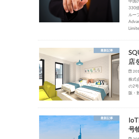
中国
33
ループ
Adv
Lim
SQ
最新記事
店
201
株式会
の2号
阪・
Io
最新記事
号
201