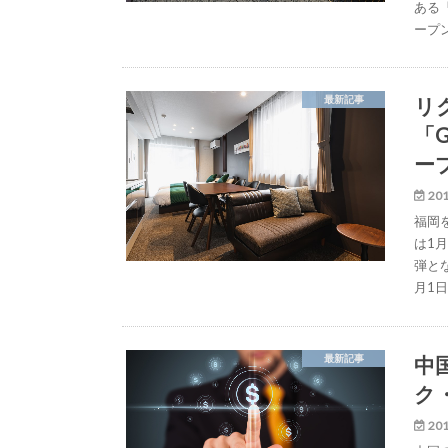
ある「
ープ
リ
最新記事
「G
ー
201
福岡
は1月
弾とな
月1
中
最新記事
ク
201