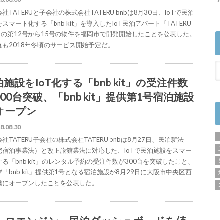
社TATERUと子会社の株式会社TATERU bnbは8月30日、IoTで民泊
スマート化する「bnb kit」を導入したIoT民泊アパート「TATERU
b」の第12号から15号の物件を福岡市で開発開始したことを公表した。
れも2018年冬頃のサービス開始予定だ。
施設をIoT化する「bnb kit」の受注件数
00台突破、「bnb kit」提供第1号宿泊施設
オープン
8.08.30
社TATERU子会社の株式会社TATERU bnbは8月27日、⺠泊新法
宅宿泊事業法）と改正旅館業法に対応した、IoTで民泊施設をスマー
る「bnb kit」のレンタル予約の受注件数が300台を突破したこと、
「bnb kit」提供第1号となる宿泊施設が8月29日に大阪市中央区西
橋にオープンしたことを公表した。