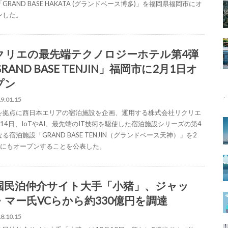
GRAND BASE HAKATA (グランドベース博多)」を福岡県福岡市にオ
ンした。
クリエの最先端テクノロジーホテル第4弾
RAND BASE TENJIN」福岡市に2月1日オ
プン
9.01.15
を拠点に西日本エリアの宿泊施設を企画、運用する株式会社リクリエ
14日、IoTやAI、最先端のIT技術を駆使した宿泊施設シリーズの第4
る宿泊施設「GRAND BASE TENJIN（グランドベース天神）」を2
日にもオープンすることを公表した。
国民泊仲介サイト大手「小猪」、ジャッ
・マー氏VCらから約330億円を調達
8.10.15