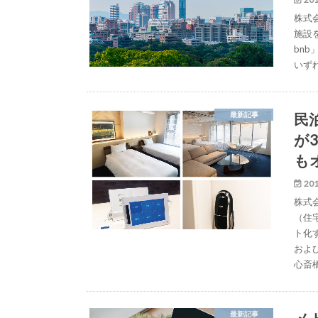
株式会
施設を
bn
いず
民泊
最新記事
が3
も
201
株式会
（住
ト化す
および
心斎
最新記事