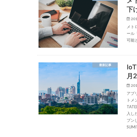
メ
下
201
メト
ール
可能
Io
最新記事
月
201
アプリ
トメ
TAT
入した
プンし
SUMI