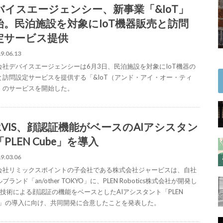
バイスエージェンシー、新事業「&IoT」
始。民泊施設を対象にIoT機器販売と訪問
定サービス提供
9.06.13
会社デバイスエージェンシーは6月3日、民泊施設を対象にIoT機器の
と訪問設定サービスを提供する「&IoT（アンド・アイ・オー・ティ
」のサービスを開始した。
ARVIS、顔認証機能がベースのAIアシスタン
PLEN Cube」を導入
9.03.06
会社リミックスポイントの子会社である株式会社ジャービスは、自社
ブランド「an/other TOKYO」に、PLEN Robotics株式会社が開発し
oT技術による顔認証の機能をベースとしたAIアシスタント「PLEN
be」の導入に向け、共同開発に合意したことを発表した。