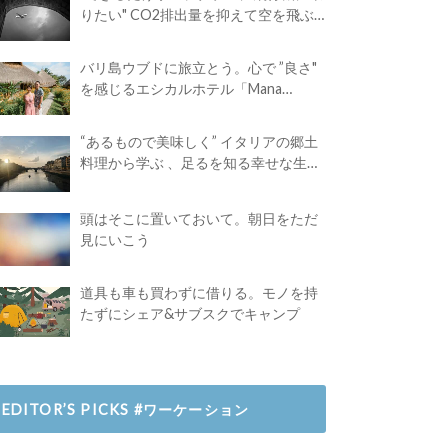
りたい" CO2排出量を抑えて空を飛ぶ
には？
バリ島ウブドに旅立とう。心で ”良さ"
を感じるエシカルホテル「Mana
Earthly Paradise」
“あるもので美味しく” イタリアの郷土
料理から学ぶ 、足るを知る幸せな生き
方
頭はそこに置いておいて。朝日をただ
見にいこう
道具も車も買わずに借りる。モノを持
たずにシェア&サブスクでキャンプ
EDITOR’S PICKS #ワーケーション