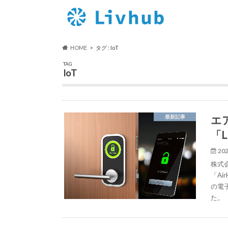
HOME
タグ : IoT
TAG
IoT
エ
最新記事
「L
202
株式
「Ai
の電子
た。