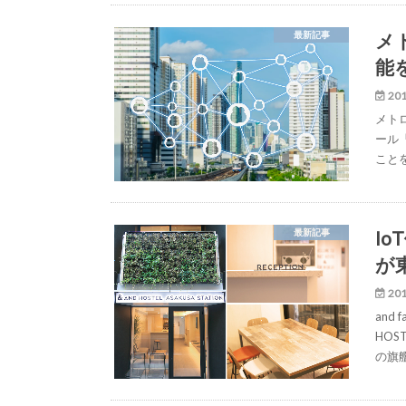
メ
最新記事
能
201
メト
ール
こと
Io
最新記事
が
201
and
HOS
の旗