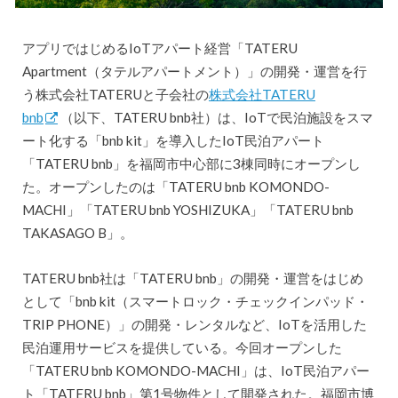
アプリではじめるIoTアパート経営「TATERU
Apartment（タテルアパートメント）」の開発・運営を行
う株式会社TATERUと子会社の
株式会社TATERU
bnb
（以下、TATERU bnb社）は、IoTで民泊施設をスマ
ート化する「bnb kit」を導入したIoT民泊アパート
「TATERU bnb」を福岡市中心部に3棟同時にオープンし
た。オープンしたのは「TATERU bnb KOMONDO-
MACHI」「TATERU bnb YOSHIZUKA」「TATERU bnb
TAKASAGO B」。
TATERU bnb社は「TATERU bnb」の開発・運営をはじめ
として「bnb kit（スマートロック・チェックインパッド・
TRIP PHONE）」の開発・レンタルなど、IoTを活用した
民泊運用サービスを提供している。今回オープンした
「TATERU bnb KOMONDO-MACHI」は、IoT民泊アパー
ト「TATERU bnb」第1号物件として開発された。福岡市博