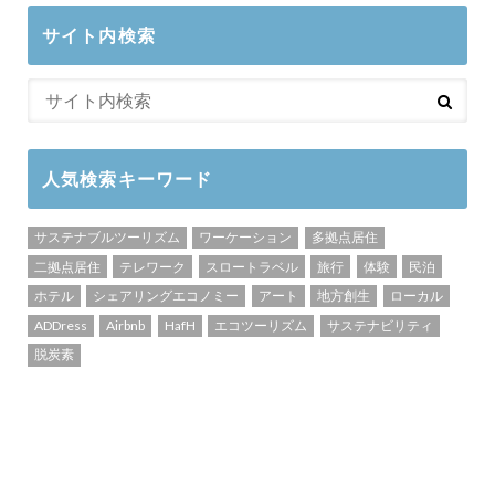
サイト内検索
人気検索キーワード
サステナブルツーリズム
ワーケーション
多拠点居住
二拠点居住
テレワーク
スロートラベル
旅行
体験
民泊
ホテル
シェアリングエコノミー
アート
地方創生
ローカル
ADDress
Airbnb
HafH
エコツーリズム
サステナビリティ
脱炭素