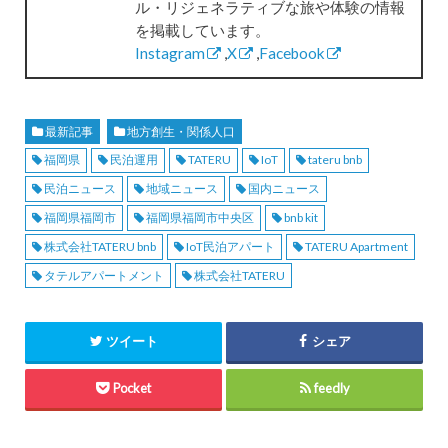
ル・リジェネラティブな旅や体験の情報
を掲載しています。
Instagram
,
X
,
Facebook
最新記事
地方創生・関係人口
福岡県
民泊運用
TATERU
IoT
tateru bnb
民泊ニュース
地域ニュース
国内ニュース
福岡県福岡市
福岡県福岡市中央区
bnb kit
株式会社TATERU bnb
IoT民泊アパート
TATERU Apartment
タテルアパートメント
株式会社TATERU
ツイート
シェア
Pocket
feedly