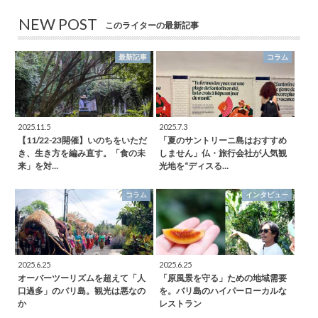
NEW POST
このライターの最新記事
最新記事
コラム
2025.11.5
2025.7.3
【11/22-23開催】いのちをいただ
「夏のサントリーニ島はおすすめ
き、生き方を編み直す。「食の未
しません」仏・旅行会社が人気観
来」を対…
光地を“ディスる…
コラム
インタビュー
2025.6.25
2025.6.25
オーバーツーリズムを超えて「人
「原風景を守る」ための地域需要
口過多」のバリ島。観光は悪なの
を。バリ島のハイパーローカルな
か
レストラン