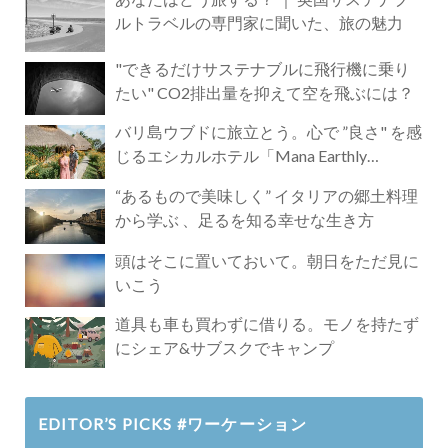
ルトラベルの専門家に聞いた、旅の魅力
"できるだけサステナブルに飛行機に乗り
たい" CO2排出量を抑えて空を飛ぶには？
バリ島ウブドに旅立とう。心で ”良さ" を感
じるエシカルホテル「Mana Earthly
Paradise」
“あるもので美味しく” イタリアの郷土料理
から学ぶ 、足るを知る幸せな生き方
頭はそこに置いておいて。朝日をただ見に
いこう
道具も車も買わずに借りる。モノを持たず
にシェア&サブスクでキャンプ
EDITOR’S PICKS #ワーケーション