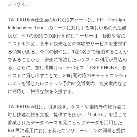
ントする。
TATERU bnb社企画のIoT⺠泊アパートは、FIT（Foreign
Independent Tour）のニーズに対応する新しい形の⺠泊施
設だ。FITの形態での旅行を好むユーザーは、移動や宿泊
コストを抑え、食事や観光などの体験型サービスを重視す
る傾向がある。今回の物件は、1室4名まで宿泊することが
できることから、安価に宿泊したいゲストの利用が見込め
る。さらに、旅⾏者向けIoTデバイス「TRIP PHONE」を
ゲストに貸し出すことで、24時間対応のチャットコンシェ
ルジュを通じたレストラン予約や交通案内、観光案内など
に対応し、快適な旅を支援する。
TATERU bnb社は、引き続き、ゲストや国内外の旅行者に
対し快適な旅を支援、提供するほか、「bnb kit」を通じて
蓄積されたデータベースを元にビッグデータを活⽤した
IoT⺠泊運⽤における新たなソリューションの開発と提供