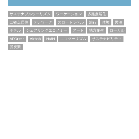
サステナブルツーリズム
ワーケーション
多拠点居住
二拠点居住
テレワーク
スロートラベル
旅行
体験
民泊
ホテル
シェアリングエコノミー
アート
地方創生
ローカル
ADDress
Airbnb
HafH
エコツーリズム
サステナビリティ
脱炭素