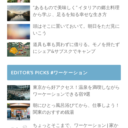
Paradise」
“あるもので美味しく” イタリアの郷土料理
から学ぶ 、足るを知る幸せな生き方
頭はそこに置いておいて。朝日をただ見に
いこう
道具も車も買わずに借りる。モノを持たず
にシェア&サブスクでキャンプ
EDITOR’S PICKS #ワーケーション
東京から好アクセス！温泉を満喫しながら
ワーケーションできる宿9選
朝にひとっ風呂浴びてから、仕事しよう！
関東のおすすめ銭湯
ちょっとそこまで、ワーケーション | 家か