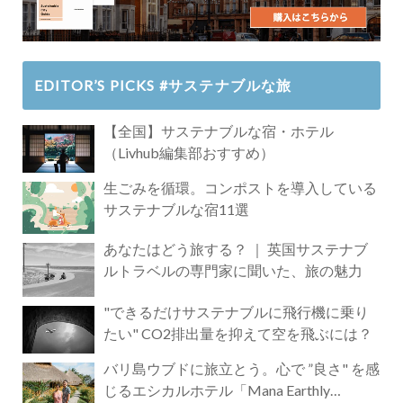
EDITOR’S PICKS #サステナブルな旅
【全国】サステナブルな宿・ホテル
（Livhub編集部おすすめ）
生ごみを循環。コンポストを導入している
サステナブルな宿11選
あなたはどう旅する？ ｜ 英国サステナブ
ルトラベルの専門家に聞いた、旅の魅力
"できるだけサステナブルに飛行機に乗り
たい" CO2排出量を抑えて空を飛ぶには？
バリ島ウブドに旅立とう。心で ”良さ" を感
じるエシカルホテル「Mana Earthly