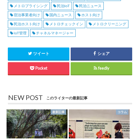
メトロプライシング
民泊IoT
民泊ニュース
宿泊事業者向け
国内ニュース
ホスト向け
民泊ホスト向け
メトロチェックイン
メトロクリーニング
IoT管理
チャネルマネージャー
ツイート
シェア
Pocket
feedly
NEW POST
このライターの最新記事
最新記事
コラム