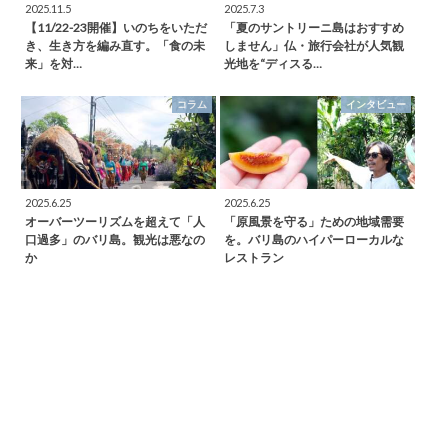
2025.11.5
2025.7.3
【11/22-23開催】いのちをいただ
「夏のサントリーニ島はおすすめ
き、生き方を編み直す。「食の未
しません」仏・旅行会社が人気観
来」を対…
光地を“ディスる…
コラム
インタビュー
2025.6.25
2025.6.25
オーバーツーリズムを超えて「人
「原風景を守る」ための地域需要
口過多」のバリ島。観光は悪なの
を。バリ島のハイパーローカルな
か
レストラン