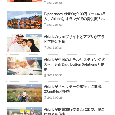
2019.06.06
Airbnb
ExperiencesでNPOが400万ユーロの収
入、Airbnbはオランダでの提供拡大へ
2019.06.03
最新記事
Airbnbのウェブサイトとアプリがアラ
ビア語に対応
2019.05.31
Airbnb
Airbnbが中国のホテルリスティング拡
大へ、Shiji Distribution Solutionsと提
携
2019.05.31
Airbnb
Airbnbが「ヘリテージ旅行」に進出、
23andMeと提携
2019.05.29
Airbnb
Airbnbが欧州旅行委員会に加盟、健全
な観光を促進