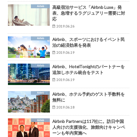
Airbnb
高級宿泊サービス「Airbnb Luxe」発
表、急増するラグジュアリー需要に対
応
2019.06.26
Airbnb
Airbnb、スポーツにおけるイベント民
泊の経済効果を発表
2019.06.19
Airbnb
Airbnb、HotelTonightのパートナーを
追加しホテル統合をテスト
2019.06.19
Airbnb
Airbnb、ホテル予約のゲスト手数料を
無料に
2019.06.18
Airbnb
Airbnb Partnersは117社に。訪日中国
人向けの支援強化、旅館向けキャンペ
ーンも年内実施へ