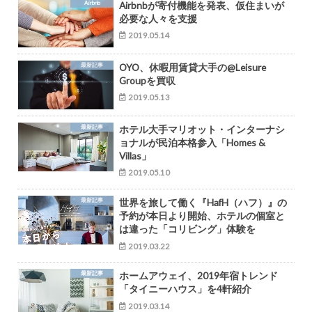
Airbnb
Airbnbが寄付機能を発表、仮住まいが
必要な人々を支援
2019.05.14
最新記事
OYO、休暇用賃貸大手の@Leisure
Groupを買収
2019.05.13
最新記事
ホテル大手マリオット・インターナシ
ョナルが民泊本格参入「Homes &
Villas」
2019.05.10
最新記事
世界を旅して働く『HafH（ハフ）』の
予約が本日より開始、ホテルの個室と
は違った「コリビング」体験を
2019.03.22
最新記事
ホームアウェイ、2019年宿トレンド
「タイニーハウス」を4軒紹介
2019.03.14