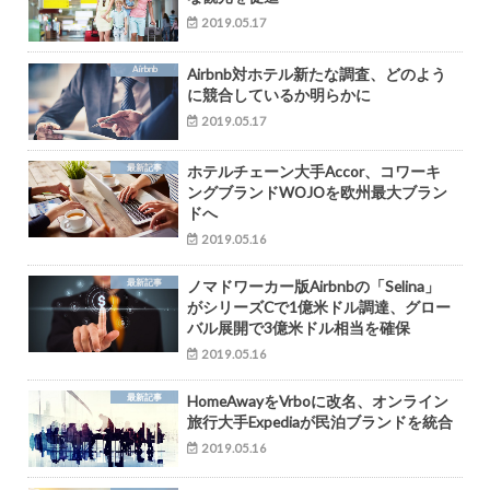
2019.05.17
Airbnb
Airbnb対ホテル新たな調査、どのよう
に競合しているか明らかに
2019.05.17
最新記事
ホテルチェーン大手Accor、コワーキ
ングブランドWOJOを欧州最大ブラン
ドへ
2019.05.16
最新記事
ノマドワーカー版Airbnbの「Selina」
がシリーズCで1億米ドル調達、グロー
バル展開で3億米ドル相当を確保
2019.05.16
最新記事
HomeAwayをVrboに改名、オンライン
旅行大手Expediaが民泊ブランドを統合
2019.05.16