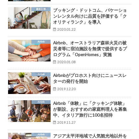
最新記事
ブッキング・ドットコム、バケーショ
ンレンタル向けに品質を評価する「ク
オリティランク」を導入
2020.01.22
Airbnb
Airbnb、オーストラリア森林火災の被
災者等に宿泊施設を無償で提供するプ
ログラム「OpenHomes」実施
2020.01.08
Airbnb
Airbnbがプロホスト向けにニュースレ
ターの発行を開始
2019.12.20
Airbnb
Airbnb「体験」に「クッキング体験」
が新設、おすすめの家庭料理人を募集
中、イタリア旅行に100名招待
2019.11.27
Airbnb
アジア太平洋地域で人気観光地以外を