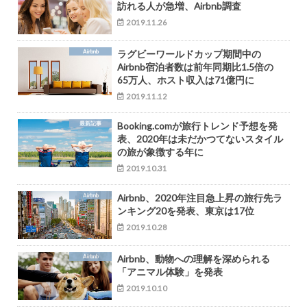
訪れる人が急増、Airbnb調査
2019.11.26
Airbnb
ラグビーワールドカップ期間中の
Airbnb宿泊者数は前年同期比1.5倍の
65万人、ホスト収入は71億円に
2019.11.12
最新記事
Booking.comが旅行トレンド予想を発
表、2020年は未だかつてないスタイル
の旅が象徴する年に
2019.10.31
Airbnb
Airbnb、2020年注目急上昇の旅行先ラ
ンキング20を発表、東京は17位
2019.10.28
Airbnb
Airbnb、動物への理解を深められる
「アニマル体験」を発表
2019.10.10