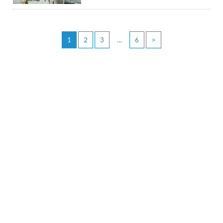
1
2
3
…
6
>