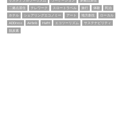
サステナブルツーリズム
ワーケーション
多拠点居住
二拠点居住
テレワーク
スロートラベル
旅行
体験
民泊
ホテル
シェアリングエコノミー
アート
地方創生
ローカル
ADDress
Airbnb
HafH
エコツーリズム
サステナビリティ
脱炭素