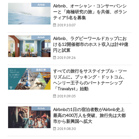
Airbnb
Airbnb、オーシャン・コンサーバンシ
ーと「南極研究の旅」を共催、ボラン
ティア5名を募集
2019.10.07
Airbnb
Airbnb、ラグビーワールドカップにお
ける12開催都市のホスト収入は計49億
円と試算
2019.09.26
最新記事
すべての旅行をサステイナブル・ツー
リズムに。ブッキング・ドットコム、
ヘンリー王子らのパートナーシップ
「Travalyst」始動
2019.09.05
Airbnb
Airbnbの1日の宿泊者数がAirbnb史上
最高の400万人を突破、旅行先は大都
市から新興国へ拡大
2019.08.30