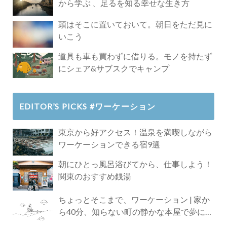
から学ぶ 、足るを知る幸せな生き方
頭はそこに置いておいて。朝日をただ見に
いこう
道具も車も買わずに借りる。モノを持たず
にシェア&サブスクでキャンプ
EDITOR’S PICKS #ワーケーション
東京から好アクセス！温泉を満喫しながら
ワーケーションできる宿9選
朝にひとっ風呂浴びてから、仕事しよう！
関東のおすすめ銭湯
ちょっとそこまで、ワーケーション | 家か
ら40分、知らない町の静かな本屋で夢に近
づく4時間の旅