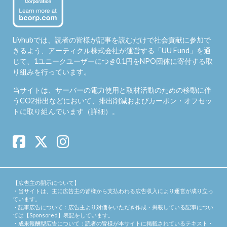
Livhubでは、読者の皆様が記事を読むだけで社会貢献に参加で
きるよう、アーティクル株式会社が運営する「
UU Fund
」を通
じて、1ユニークユーザーにつき0.1円をNPO団体に寄付する取
り組みを行っています。
当サイトは、サーバーの電力使用と取材活動のための移動に伴
うCO2排出などにおいて、排出削減およびカーボン・オフセッ
トに取り組んでいます（
詳細
）。
【広告主の開示について】
・当サイトは、主に広告主の皆様から支払われる広告収入により運営が成り立っ
ています。
・記事広告について：広告主より対価をいただき作成・掲載している記事につい
ては【Sponsored】表記をしています。
・成果報酬型広告について：読者の皆様が本サイトに掲載されているテキスト・