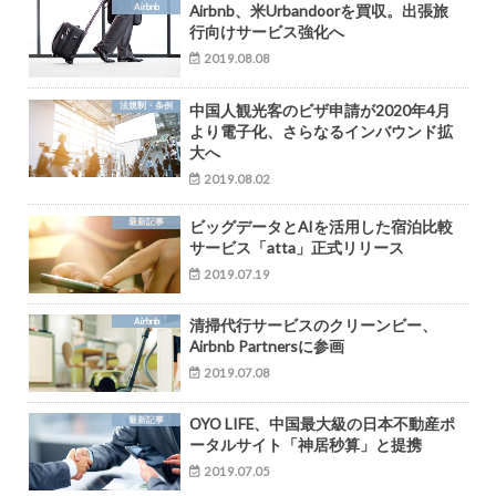
Airbnb
Airbnb、米Urbandoorを買収。出張旅
行向けサービス強化へ
2019.08.08
法規制・条例
中国人観光客のビザ申請が2020年4月
より電子化、さらなるインバウンド拡
大へ
2019.08.02
最新記事
ビッグデータとAIを活用した宿泊比較
サービス「atta」正式リリース
2019.07.19
Airbnb
清掃代行サービスのクリーンビー、
Airbnb Partnersに参画
2019.07.08
最新記事
OYO LIFE、中国最大級の日本不動産ポ
ータルサイト「神居秒算」と提携
2019.07.05