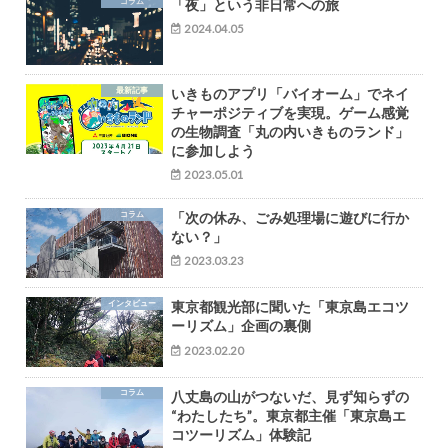
コラム
「夜」という非日常への旅
2024.04.05
最新記事
いきものアプリ「バイオーム」でネイ
チャーポジティブを実現。ゲーム感覚
の生物調査「丸の内いきものランド」
に参加しよう
2023.05.01
コラム
「次の休み、ごみ処理場に遊びに行か
ない？」
2023.03.23
インタビュー
東京都観光部に聞いた「東京島エコツ
ーリズム」企画の裏側
2023.02.20
コラム
八丈島の山がつないだ、見ず知らずの
“わたしたち”。東京都主催「東京島エ
コツーリズム」体験記