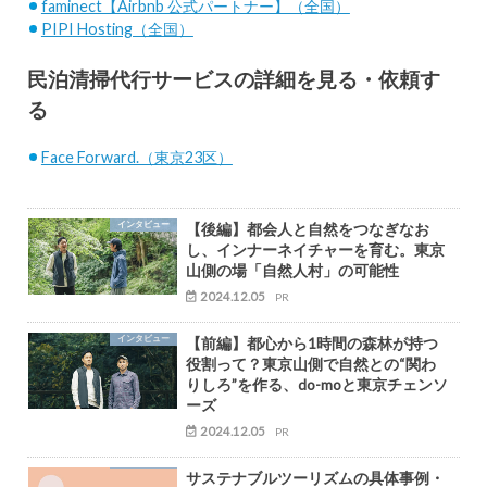
faminect【Airbnb 公式パートナー】（全国）
PIPI Hosting（全国）
民泊清掃代行サービスの詳細を見る・依頼す
る
Face Forward.（東京23区）
インタビュー
【後編】都会人と自然をつなぎなお
し、インナーネイチャーを育む。東京
山側の場「自然人村」の可能性
2024.12.05
PR
インタビュー
【前編】都心から1時間の森林が持つ
役割って？東京山側で自然との“関わ
りしろ”を作る、do-moと東京チェンソ
ーズ
2024.12.05
PR
サステナブルツーリズムの具体事例・