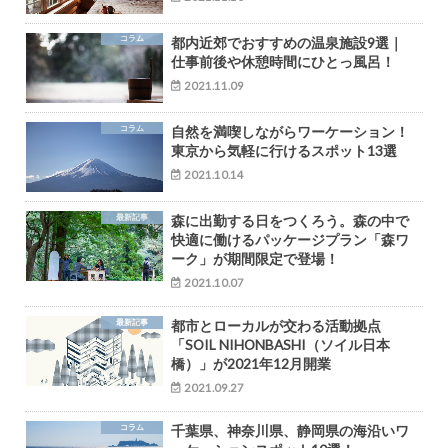
コラム
都内近郊でおすすめの温泉施設9選｜
仕事前後や休憩時間にひとっ風呂！
2021.11.09
コラム
自然を満喫しながらワーケーション！
東京から気軽に行けるスポット13選
2021.10.14
最新記事
森に出勤する日をつくろう。森の中で
快適に働けるパッケージプラン「森ワ
ーク」が期間限定で登場！
2021.10.07
最新記事
都市とローカルが交わる活動拠点
「SOIL NIHONBASHI（ソイル日本
橋）」が2021年12月開業
2021.09.27
コラム
千葉県、神奈川県、静岡県の海沿いワ