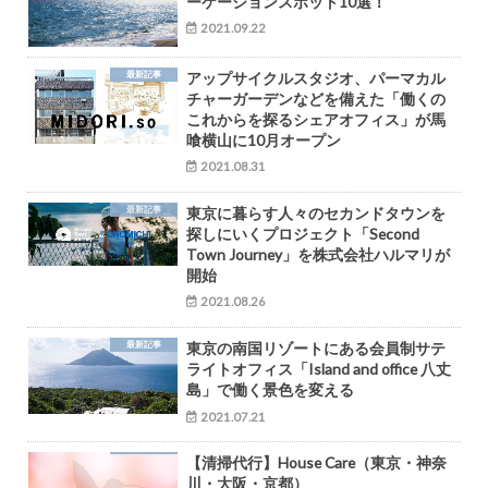
ーケーションスポット10選！
2021.09.22
最新記事
アップサイクルスタジオ、パーマカル
チャーガーデンなどを備えた「働くの
これからを探るシェアオフィス」が馬
喰横山に10月オープン
2021.08.31
最新記事
東京に暮らす人々のセカンドタウンを
探しにいくプロジェクト「Second
Town Journey」を株式会社ハルマリが
開始
2021.08.26
最新記事
東京の南国リゾートにある会員制サテ
ライトオフィス「Island and office 八丈
島」で働く景色を変える
2021.07.21
【清掃代行】House Care（東京・神奈
川・大阪・京都）