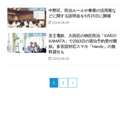
法規制・条例
中野区、民泊ルールや事業の活用策な
どに関する説明会を4月25日に開催
2018.04.09
最新記事
京王電鉄、大田区の特区民泊「KARIO
KAMATA」で2泊3日の宿泊予約受付開
始。多言語対応スマホ「Handy」の無
料貸出も
2018.04.03
1
2
>