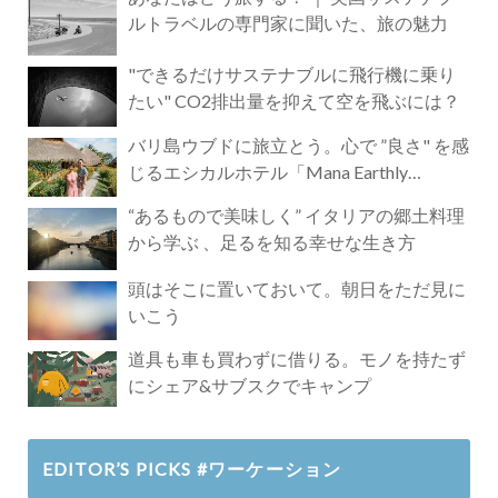
ルトラベルの専門家に聞いた、旅の魅力
"できるだけサステナブルに飛行機に乗り
たい" CO2排出量を抑えて空を飛ぶには？
バリ島ウブドに旅立とう。心で ”良さ" を感
じるエシカルホテル「Mana Earthly
Paradise」
“あるもので美味しく” イタリアの郷土料理
から学ぶ 、足るを知る幸せな生き方
頭はそこに置いておいて。朝日をただ見に
いこう
道具も車も買わずに借りる。モノを持たず
にシェア&サブスクでキャンプ
EDITOR’S PICKS #ワーケーション