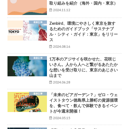
取り組みを紹介（海外・国内・東京）
2024.11.12
最新記事
Zenbird、環境にやさしく東京を旅す
るためのガイドブック「サステナブ
ル・シティ・ガイド：東京」をリリー
ス
2024.08.16
最新記事
1万本のアジサイを咲かせた、花咲じ
いさん。人から人へと繋がるあたたか
な想いを受け取りに、東京のあじさい
山まで
2024.06.28
最新記事
「未来のビアガーデン？」ゼロ・ウェ
イストタウン徳島県上勝町の資源循環
を、食べて・飲んで体験できるイベン
トが今週末開催！
2024.05.15