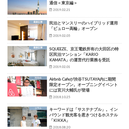
通信＜東京編＞
2019.02.21
最新記事
民泊とマンスリーのハイブリッド運用
「ビュロー高輪」オープン
2019.02.05
最新記事
SQUEEZE、京王電鉄所有の大田区の特
区民泊マンション「KARIO
KAMATA」の運営代行業務を受託
2019.02.01
Airbnb
Airbnb Cafeが渋谷TSUTAYA内に期間
限定オープン。オープニングイベント
には宮川大輔氏が登場
2018.10.25
コラム
キーワードは「サステナブル」。イン
バウンド観光客を惹きつけるホステル
「KIKKA」
2018.08.20