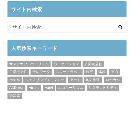
サイト内検索
人気検索キーワード
サステナブルツーリズム
ワーケーション
多拠点居住
二拠点居住
テレワーク
スロートラベル
旅行
体験
民泊
ホテル
シェアリングエコノミー
アート
地方創生
ローカル
ADDress
Airbnb
HafH
エコツーリズム
サステナビリティ
脱炭素