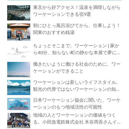
東京から好アクセス！温泉を満喫しながら
ワーケーションできる宿9選
朝にひとっ風呂浴びてから、仕事しよう！
関東のおすすめ銭湯
ちょっとそこまで、ワーケーション | 家か
ら40分、知らない町の静かな本屋で夢に近
づく4時間の旅
働きたいように働ける社会のために、ワー
ケーションができること
ワーケーションは新しいライフスタイル。
観光の代替ではないワーケーションの知ら
れざる魅力
日本ワーケーション協会に聞いた、ワーケ
ーションのもつ地域活性の可能性
地域の人とワーケーションの価値をつく
る。小田急電鉄株式会社 木谷周吾さんイン
タビュー