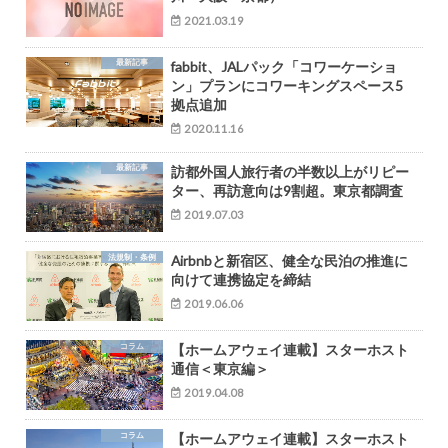
2021.03.19
最新記事
fabbit、JALパック「コワーケーショ
ン」プランにコワーキングスペース5
拠点追加
2020.11.16
最新記事
訪都外国人旅行者の半数以上がリピー
ター、再訪意向は9割超。東京都調査
2019.07.03
法規制・条例
Airbnbと新宿区、健全な民泊の推進に
向けて連携協定を締結
2019.06.06
コラム
【ホームアウェイ連載】スターホスト
通信＜東京編＞
2019.04.08
コラム
【ホームアウェイ連載】スターホスト