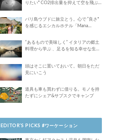
りたい" CO2排出量を抑えて空を飛ぶ
には？
バリ島ウブドに旅立とう。心で ”良さ"
を感じるエシカルホテル「Mana
Earthly Paradise」
“あるもので美味しく” イタリアの郷土
料理から学ぶ 、足るを知る幸せな生き
方
頭はそこに置いておいて。朝日をただ
見にいこう
道具も車も買わずに借りる。モノを持
たずにシェア&サブスクでキャンプ
EDITOR’S PICKS #ワーケーション
東京から好アクセス！温泉を満喫しな