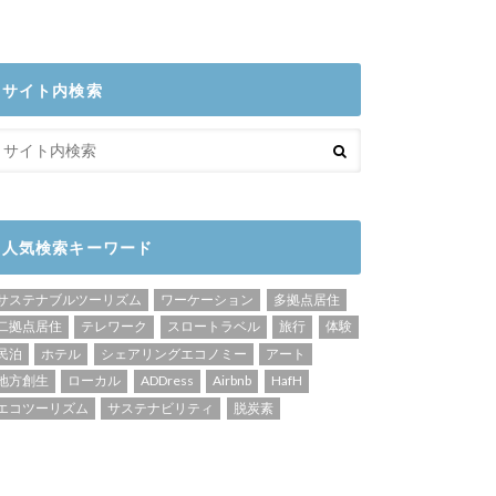
サイト内検索
人気検索キーワード
サステナブルツーリズム
ワーケーション
多拠点居住
二拠点居住
テレワーク
スロートラベル
旅行
体験
民泊
ホテル
シェアリングエコノミー
アート
地方創生
ローカル
ADDress
Airbnb
HafH
エコツーリズム
サステナビリティ
脱炭素