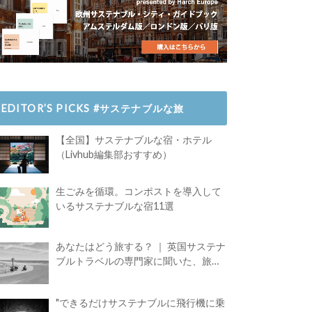
EDITOR’S PICKS #サステナブルな旅
【全国】サステナブルな宿・ホテル
（Livhub編集部おすすめ）
生ごみを循環。コンポストを導入して
いるサステナブルな宿11選
あなたはどう旅する？ ｜ 英国サステナ
ブルトラベルの専門家に聞いた、旅の
魅力
"できるだけサステナブルに飛行機に乗