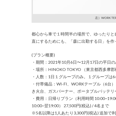
左）WORK TER
都心から車で１時間半の場所で、ゆったりと自然
直にするためにも、「森に出勤する日」を作
(プラン概要)
・期間：2021年10月6日〜12月17日の平日の
・場所：HINOKO TOKYO （東京都西多摩
・人数：1日１グループのみ。１グループは6
・付帯備品：WI-FI、WORKテーブル（6
き火台、ガスバーナー、ポータブルバッテリ
・費用：日帰りプラン（利用時間 10:00~19:0
10:00~翌19:00） 27,500円(税込) / 4名まで
※5名以降は1人あたり3,300円(税込) 追加で