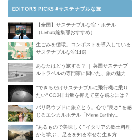
EDITOR’S PICKS #サステナブルな旅
【全国】サステナブルな宿・ホテル
（Livhub編集部おすすめ）
生ごみを循環。コンポストを導入している
サステナブルな宿11選
あなたはどう旅する？ ｜ 英国サステナブ
ルトラベルの専門家に聞いた、旅の魅力
"できるだけサステナブルに飛行機に乗り
たい" CO2排出量を抑えて空を飛ぶには？
バリ島ウブドに旅立とう。心で ”良さ" を感
じるエシカルホテル「Mana Earthly
Paradise」
“あるもので美味しく” イタリアの郷土料理
から学ぶ 、足るを知る幸せな生き方