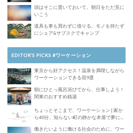
頭はそこに置いておいて。朝日をただ見に
いこう
道具も車も買わずに借りる。モノを持たず
にシェア&サブスクでキャンプ
EDITOR’S PICKS #ワーケーション
東京から好アクセス！温泉を満喫しながら
ワーケーションできる宿9選
朝にひとっ風呂浴びてから、仕事しよう！
関東のおすすめ銭湯
ちょっとそこまで、ワーケーション | 家か
ら40分、知らない町の静かな本屋で夢に近
づく4時間の旅
働きたいように働ける社会のために、ワー