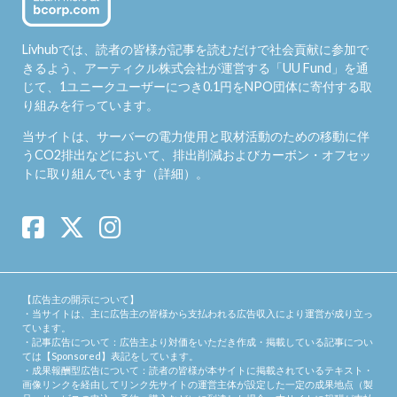
Livhubでは、読者の皆様が記事を読むだけで社会貢献に参加で
きるよう、アーティクル株式会社が運営する「
UU Fund
」を通
じて、1ユニークユーザーにつき0.1円をNPO団体に寄付する取
り組みを行っています。
当サイトは、サーバーの電力使用と取材活動のための移動に伴
うCO2排出などにおいて、排出削減およびカーボン・オフセッ
トに取り組んでいます（
詳細
）。
【広告主の開示について】
・当サイトは、主に広告主の皆様から支払われる広告収入により運営が成り立っ
ています。
・記事広告について：広告主より対価をいただき作成・掲載している記事につい
ては【Sponsored】表記をしています。
・成果報酬型広告について：読者の皆様が本サイトに掲載されているテキスト・
画像リンクを経由してリンク先サイトの運営主体が設定した一定の成果地点（製