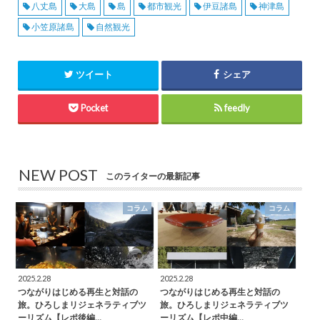
八丈島
大島
島
都市観光
伊豆諸島
神津島
小笠原諸島
自然観光
ツイート
シェア
Pocket
feedly
NEW POST
このライターの最新記事
コラム
コラム
2025.2.28
2025.2.28
つながりはじめる再生と対話の
つながりはじめる再生と対話の
旅。ひろしまリジェネラティブツ
旅。ひろしまリジェネラティブツ
ーリズム【レポ後編…
ーリズム【レポ中編…