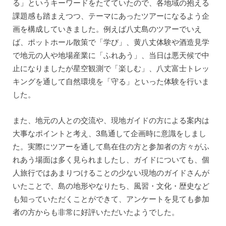
る」というキーワードをたてていたので、各地域の抱える
課題感も踏まえつつ、テーマにあったツアーになるよう企
画を構成していきました。例えば八丈島のツアーでいえ
ば、ポットホール散策で「学び」、黄八丈体験や酒造見学
で地元の人や地場産業に「ふれあう」、当日は悪天候で中
止になりましたが星空観測で「楽しむ」、八丈富士トレッ
キングを通して自然環境を「守る」といった体験を行いま
した。
また、地元の人との交流や、現地ガイドの方による案内は
大事なポイントと考え、3島通して企画時に意識をしまし
た。実際にツアーを通して島在住の方と参加者の方々がふ
れあう場面は多く見られましたし、ガイドについても、個
人旅行ではあまりつけることの少ない現地のガイドさんが
いたことで、島の地形やなりたち、風習・文化・歴史など
も知っていただくことができて、アンケートを見ても参加
者の方からも非常に好評いただいたようでした。