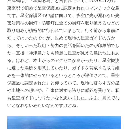
神津島は、「星降る島」と言われていて、2020年12月に
東京都で初めて星空保護区に認定されたロマンチックな島
です。星空保護区の申請に向けて、夜空に光が漏れない光
害対策型の街灯・防犯灯に全ての街灯を取り換えるなどの
取り組みが積極的に行われていまして、行く前から事前に
知ってはいたのですが、改めて現地の星空ガイドの方か
ら、そういった取組・努力のお話を聞いたのが印象的でし
た。直接「神津島よりも綺麗に星空が見える島は他にもあ
る。けれど、本土からのアクセスが良かったり、星空観測
に適した場所を用意していたり、ガイドを育成する取り組
みを一体的にやっているというところが評価されて、星空
保護区に認定された」と仰っていて。現地に暮らす方の星
や土地への想いや、仕事に対する誇りに感銘を受けて、私
も星空ガイドになりたいなと思いました。ふふ。島民でな
いとなれないみたいなんですけどね。