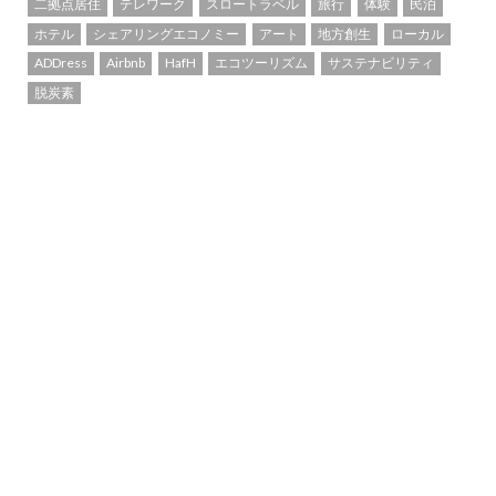
二拠点居住
テレワーク
スロートラベル
旅行
体験
民泊
ホテル
シェアリングエコノミー
アート
地方創生
ローカル
ADDress
Airbnb
HafH
エコツーリズム
サステナビリティ
脱炭素