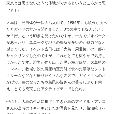
東京とは思えないような体験ができるというところかと思
います。
大島は、島自体が一個の活火山で、1986年にも噴火があっ
たとガイドの方から聞きました。3つの中でもなんという
か「街」という印象を受けたのですが、一方でジオパーク
があったり、ユニークな地形の場所が多いのが魅力だなと
感じました。イベント当日には「大島一周道路」の一部を
サイクリングしたのですが、これがとても爽やかで気持ち
よかったです。溶岩が作り出した黒い海岸線や、大島椿の
トンネル、牧場併設の農産物直売所で食べた濃厚なソフト
クリームなどなど盛りだくさんな内容で。ガイドさんのお
かげで、島のなりたちや島民の皆さんの暮らしぶりも伺
え、とても充実したアクティビティでしたね。
他にも、大島の生活に根ざしてきた島のアイドル・アンコ
さんの当時のイキイキとしたお写真を見たり、椿油絞りを