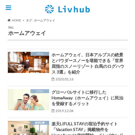
HOME
タグ : ホームアウェイ
TAG
ホームアウェイ
コラム
ホームアウェイ、日本アルプスの絶景
とパウダースノーを堪能できる「世界
屈指のスノーリゾート 白馬のログハウ
ス 3選」を紹介
2020.01.16
コラム
グローバルサイトに移行した
HomeAway（ホームアウェイ）に民泊
を登録するメリット
2019.12.04
最新記事
楽天LIFULL STAYの宿泊予約サイト
「Vacation STAY」掲載物件を