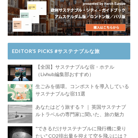
EDITOR’S PICKS #サステナブルな旅
【全国】サステナブルな宿・ホテル
（Livhub編集部おすすめ）
生ごみを循環。コンポストを導入している
サステナブルな宿11選
あなたはどう旅する？ ｜ 英国サステナブ
ルトラベルの専門家に聞いた、旅の魅力
"できるだけサステナブルに飛行機に乗り
たい" CO2排出量を抑えて空を飛ぶには？