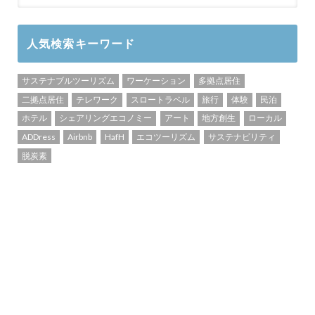
人気検索キーワード
サステナブルツーリズム
ワーケーション
多拠点居住
二拠点居住
テレワーク
スロートラベル
旅行
体験
民泊
ホテル
シェアリングエコノミー
アート
地方創生
ローカル
ADDress
Airbnb
HafH
エコツーリズム
サステナビリティ
脱炭素