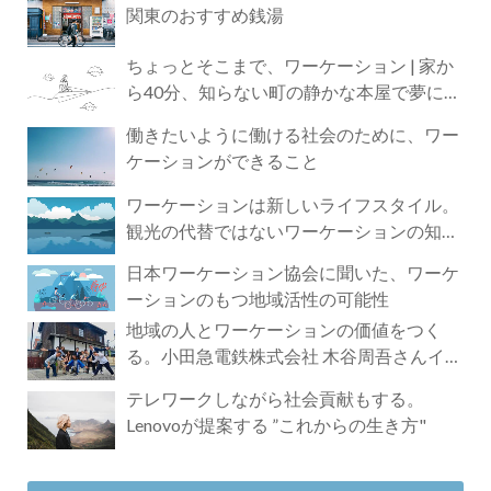
関東のおすすめ銭湯
ちょっとそこまで、ワーケーション | 家か
ら40分、知らない町の静かな本屋で夢に近
づく4時間の旅
働きたいように働ける社会のために、ワー
ケーションができること
ワーケーションは新しいライフスタイル。
観光の代替ではないワーケーションの知ら
れざる魅力
日本ワーケーション協会に聞いた、ワーケ
ーションのもつ地域活性の可能性
地域の人とワーケーションの価値をつく
る。小田急電鉄株式会社 木谷周吾さんイン
タビュー
テレワークしながら社会貢献もする。
Lenovoが提案する ”これからの生き方"