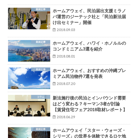
最新記事
ホームアウェイ、民泊届出支援ミラノ
バ運営のジーテック社と「民泊新法届
け出セミナー」開催
2018.09.03
最新記事
ホームアウェイ、ハワイ・ホノルルの
コンドミニアム3選を紹介
2018.08.01
最新記事
ホームアウェイ、おすすめの沖縄プレ
ミアム民泊物件7選を発表
2018.07.20
コラム
新法施行後の民泊とインバウンド需要
はどう変わる？キーマン3者が討論
【賃貸住宅フェア2018取材レポート】
2018.06.29
最新記事
ホームアウェイ「スター・ウォーズ・
シリーズ」の世界を体験できるロケ地