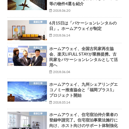
等の物件4選を紹介
2018.06.20
最新記事
6月15日は「バケーションレンタルの
日」。ホームアウェイが制定
2018.06.14
最新記事
ホームアウェイ、全国古民家再生協
会、楽天LIFULL STAYが業務提携。古
民家をバケーションレンタルとして活
用へ
2018.06.04
最新記事
ホームアウェイ、九州シェアリングエ
コノミー推進協会と「福岡プラス1」
プロジェクト開始
2018.05.14
最新記事
ホームアウェイ、住宅宿泊仲介業者の
登録申請完了。住宅宿泊事業法施行に
向け、ホスト向けのサポート体制強化