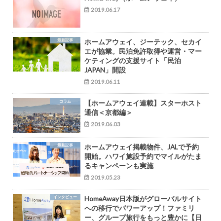
2019.06.17
最新記事
ホームアウェイ、ジーテック、セカイ
エが協業。民泊免許取得や運営・マー
ケティングの支援サイト「民泊
JAPAN」開設
2019.06.11
コラム
【ホームアウェイ連載】スターホスト
通信＜京都編＞
2019.06.03
最新記事
ホームアウェイ掲載物件、JALで予約
開始。ハワイ施設予約でマイルがたま
るキャンペーンも実施
2019.05.23
インタビュー
HomeAway日本版がグローバルサイト
への移行でパワーアップ！ファミリ
ー、グループ旅行をもっと豊かに【日