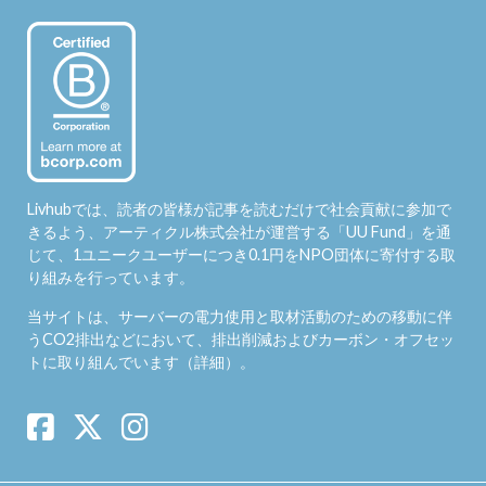
Livhubでは、読者の皆様が記事を読むだけで社会貢献に参加で
きるよう、アーティクル株式会社が運営する「
UU Fund
」を通
じて、1ユニークユーザーにつき0.1円をNPO団体に寄付する取
り組みを行っています。
当サイトは、サーバーの電力使用と取材活動のための移動に伴
うCO2排出などにおいて、排出削減およびカーボン・オフセッ
トに取り組んでいます（
詳細
）。