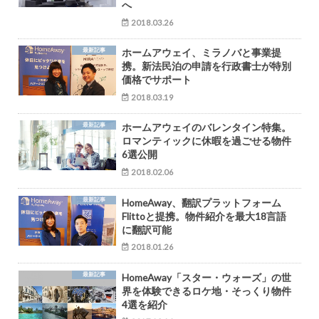
へ
2018.03.26
最新記事
ホームアウェイ、ミラノバと事業提
携。新法民泊の申請を行政書士が特別
価格でサポート
2018.03.19
最新記事
ホームアウェイのバレンタイン特集。
ロマンティックに休暇を過ごせる物件
6選公開
2018.02.06
最新記事
HomeAway、翻訳プラットフォーム
Flittoと提携。物件紹介を最大18言語
に翻訳可能
2018.01.26
最新記事
HomeAway「スター・ウォーズ」の世
界を体験できるロケ地・そっくり物件
4選を紹介