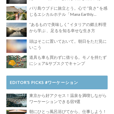
バリ島ウブドに旅立とう。心で ”良さ" を感
じるエシカルホテル「Mana Earthly
Paradise」
“あるもので美味しく” イタリアの郷土料理
から学ぶ 、足るを知る幸せな生き方
頭はそこに置いておいて。朝日をただ見に
いこう
道具も車も買わずに借りる。モノを持たず
にシェア&サブスクでキャンプ
EDITOR’S PICKS #ワーケーション
東京から好アクセス！温泉を満喫しながら
ワーケーションできる宿9選
朝にひとっ風呂浴びてから、仕事しよう！