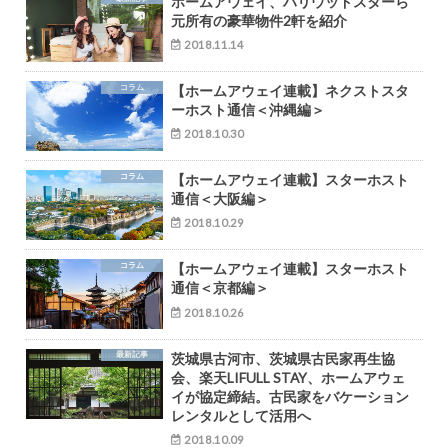
ホームアウェイ、ハリウッドスターら
元所有の豪華物件2軒を紹介
2018.11.14
コラム
【ホームアウェイ連載】ネクストスタ
ーホスト通信＜沖縄編＞
2018.10.30
コラム
【ホームアウェイ連載】スターホスト
通信＜大阪編＞
2018.10.29
コラム
【ホームアウェイ連載】スターホスト
通信＜京都編＞
2018.10.26
最新記事
茨城県古河市、茨城県古民家再生協
会、楽天LIFULL STAY、ホームアウェ
イが協定締結。古民家をバケーション
レンタルとして活用へ
2018.10.09