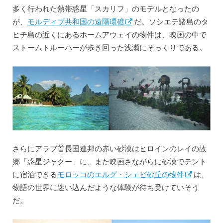
多く行われた熱帯惑星「スカリフ」のモデルとなったの
が、
モルディブ共和国の遠隔環礁
だ。ソシエテ諸島のタ
ヒチ島の近くにあるホームアウェイの物件は、映画の中で
ストームトルーパーが歩き回った浅瀬にそっくりである。
さらにアラブ首長国連邦の赤い砂漠はヒロインのレイの故
郷「惑星ジャクー」に、また映画さながらに砂漠でテント
に宿泊できる
モロッコのエルグ・シェビ砂丘の物件
は、
物語の世界に迷い込んだような体験が待ち受けていそう
だ。