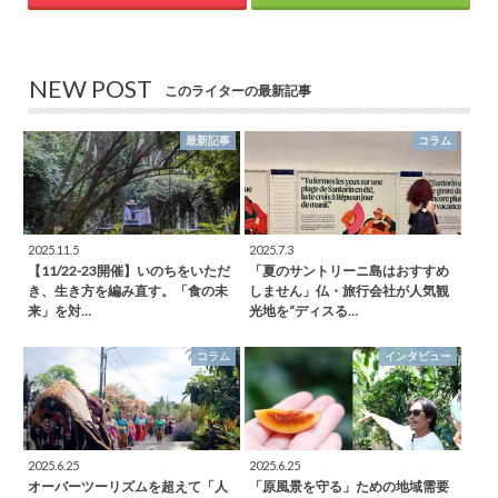
NEW POST
このライターの最新記事
最新記事
コラム
2025.11.5
2025.7.3
【11/22-23開催】いのちをいただ
「夏のサントリーニ島はおすすめ
き、生き方を編み直す。「食の未
しません」仏・旅行会社が人気観
来」を対…
光地を“ディスる…
コラム
インタビュー
2025.6.25
2025.6.25
オーバーツーリズムを超えて「人
「原風景を守る」ための地域需要