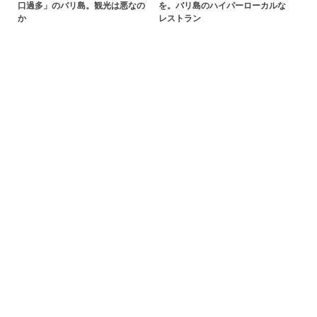
口過多」のバリ島。観光は悪なの
を。バリ島のハイパーローカルな
か
レストラン