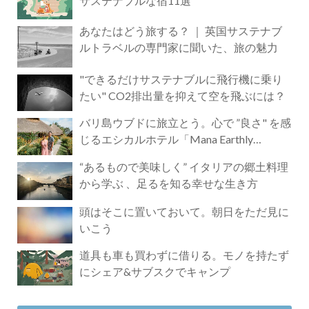
サステナブルな宿11選
あなたはどう旅する？ ｜ 英国サステナブ
ルトラベルの専門家に聞いた、旅の魅力
"できるだけサステナブルに飛行機に乗り
たい" CO2排出量を抑えて空を飛ぶには？
バリ島ウブドに旅立とう。心で ”良さ" を感
じるエシカルホテル「Mana Earthly
Paradise」
“あるもので美味しく” イタリアの郷土料理
から学ぶ 、足るを知る幸せな生き方
頭はそこに置いておいて。朝日をただ見に
いこう
道具も車も買わずに借りる。モノを持たず
にシェア&サブスクでキャンプ