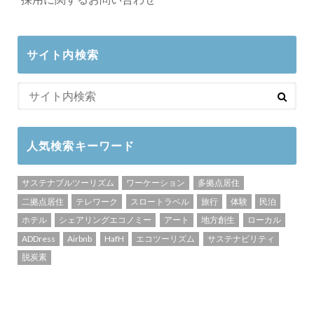
サイト内検索
人気検索キーワード
サステナブルツーリズム
ワーケーション
多拠点居住
二拠点居住
テレワーク
スロートラベル
旅行
体験
民泊
ホテル
シェアリングエコノミー
アート
地方創生
ローカル
ADDress
Airbnb
HafH
エコツーリズム
サステナビリティ
脱炭素