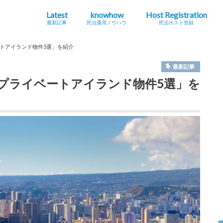
Latest
knowhow
Host Registration
最新記事
民泊運用ノウハウ
民泊ホスト登録
最新の法規制・条例情報
Airbnb
海外
地方創生・関係人口
インバウンドニュース
シェアエコニュース
民泊とは？
ホストになる・運用する
コラム
旅館
特区
住宅
トアイランド物件5選」を紹介
最新記事
プライベートアイランド物件5選」を