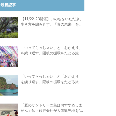
最新記事
【11/22-23開催】いのちをいただき、
生き方を編み直す。「食の未来」を対
話する旅
「いってらっしゃい」と「おかえり」
を繰り返す、隠岐の循環をたどる旅
路。Green Academyツアーレポート後
編
「いってらっしゃい」と「おかえり」
を繰り返す、隠岐の循環をたどる旅
路。Green Academyツアーレポート前
編
「夏のサントリーニ島はおすすめしま
せん」仏・旅行会社が人気観光地を“デ
ィスる”広告を出したワケ