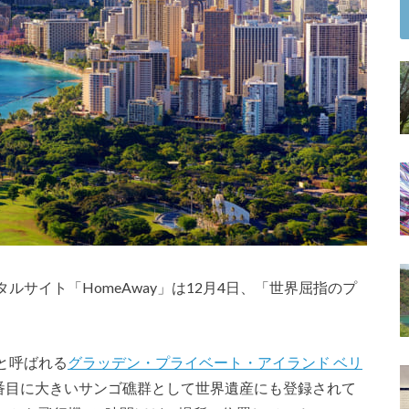
サイト「HomeAway」は12月4日、「世界屈指のプ
。
と呼ばれる
グラッデン・プライベート・アイランド ベリ
番目に大きいサンゴ礁群として世界遺産にも登録されて