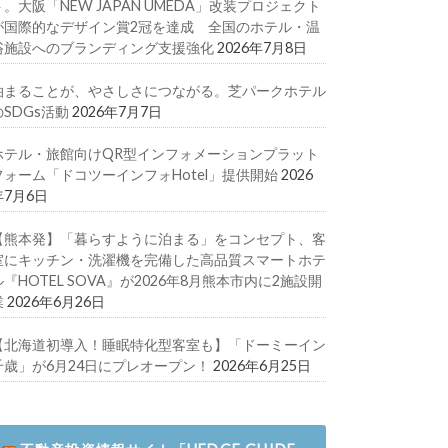
ト。大阪「NEW JAPAN UMEDA」改装プロジェクト
が国際的なデザイン賞2冠を達成 全国のホテル・温
浴施設へのブランディング支援強化
2026年7月8日
泊まることが、やさしさにつながる。芝パークホテル
のSDGs活動
2026年7月7日
ホテル・旅館向けQR型インフォメーションプラット
フォーム「ドコツーインフォHotel」提供開始
2026
年7月6日
【熊本発】「暮らすように泊まる」をコンセプト、客
室にキッチン・洗濯機を完備した高品質スマートホテ
ル『HOTEL SOVA』が2026年8月熊本市内に2施設開
業
2026年6月26日
【北海道初導入！睡眠特化型客室も】「ドーミーイン
千歳」が6月24日にプレオープン！
2026年6月25日