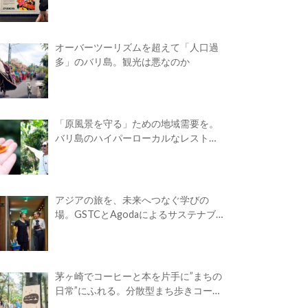
オーバーツーリズムを超えて「人口過
多」のバリ島。観光は悪なのか
「原風景を守る」ための地域需要を。
バリ島のハイパーローカルなレストラ
ン
アジアの旅を、未来へつなぐ学びの
場。GSTCとAgodaによるサステナブ
ルツーリズム・アカデミーが開校
茅ヶ崎でコーヒーと本を片手に”まちの
日常”にふれる。分散型まち歩きコーヒ
ーフェス「Takasuna Greenery Coffee