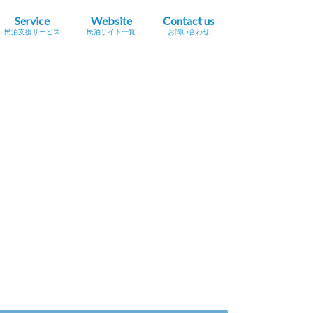
Service
Website
Contact us
民泊支援サービス
民泊サイト一覧
お問い合わせ
業簡易宿所営業
民泊
宿泊事業法（民泊新法）
Airbnb
スペースマーケット（STAY）
STAY JAPAN
一休.com バケーションレンタル
Relux（リラックス）Vacation Home
Airtrip
民泊サイト一覧
民泊メタサーチサイト
広告掲載をご希望の方へ
プレスリリース掲載依頼
セミナー・イベント情報掲載依頼
採用に関するお問い合わせ