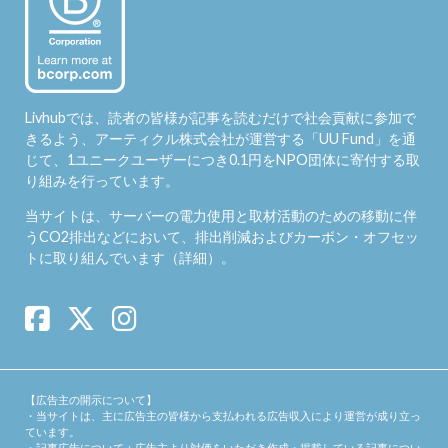
Livhubでは、読者の皆様が記事を読むだけで社会貢献に参加で
きるよう、アーティクル株式会社が運営する「
UU Fund
」を通
じて、1ユニークユーザーにつき0.1円をNPO団体に寄付する取
り組みを行っています。
当サイトは、サーバーの電力使用と取材活動のための移動に伴
うCO2排出などにおいて、排出削減およびカーボン・オフセッ
トに取り組んでいます（
詳細
）。
【広告主の開示について】
・当サイトは、主に広告主の皆様から支払われる広告収入により運営が成り立っ
ています。
・記事広告について：広告主より対価をいただき作成・掲載している記事につい