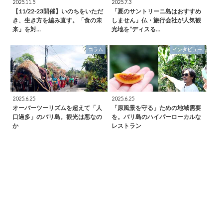
2025.11.5
2025.7.3
【11/22-23開催】いのちをいただ
「夏のサントリーニ島はおすすめ
き、生き方を編み直す。「食の未
しません」仏・旅行会社が人気観
来」を対…
光地を“ディスる…
コラム
インタビュー
2025.6.25
2025.6.25
オーバーツーリズムを超えて「人
「原風景を守る」ための地域需要
口過多」のバリ島。観光は悪なの
を。バリ島のハイパーローカルな
か
レストラン