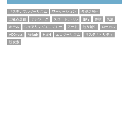
サステナブルツーリズム
ワーケーション
多拠点居住
二拠点居住
テレワーク
スロートラベル
旅行
体験
民泊
ホテル
シェアリングエコノミー
アート
地方創生
ローカル
ADDress
Airbnb
HafH
エコツーリズム
サステナビリティ
脱炭素