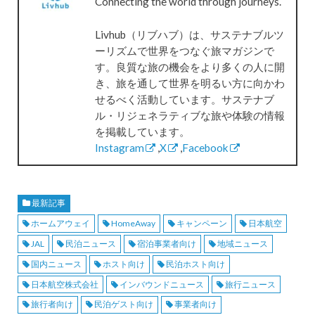
Connecting the world through journeys.
Livhub（リブハブ）は、サステナブルツ
ーリズムで世界をつなぐ旅マガジンで
す。良質な旅の機会をより多くの人に開
き、旅を通して世界を明るい方に向かわ
せるべく活動しています。サステナブ
ル・リジェネラティブな旅や体験の情報
を掲載しています。
Instagram
,
X
,
Facebook
最新記事
ホームアウェイ
HomeAway
キャンペーン
日本航空
JAL
民泊ニュース
宿泊事業者向け
地域ニュース
国内ニュース
ホスト向け
民泊ホスト向け
日本航空株式会社
インバウンドニュース
旅行ニュース
旅行者向け
民泊ゲスト向け
事業者向け