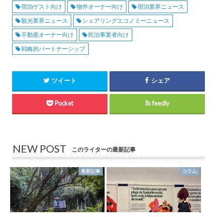
宿泊ゲスト向け
物件オーナー向け
宿泊業界ニュース
観光業界ニュース
シェアリングエコノミーニュース
不動産オーナー向け
民泊事業者向け
戦略的パートナーシップ
ツイート
シェア
Pocket
feedly
NEW POST
このライターの最新記事
最新記事
コラム