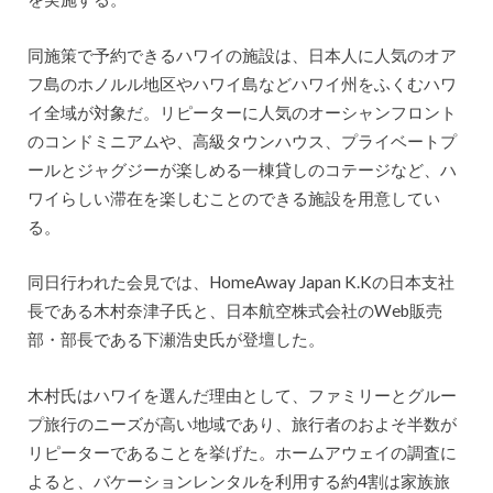
同施策で予約できるハワイの施設は、日本人に人気のオア
フ島のホノルル地区やハワイ島などハワイ州をふくむハワ
イ全域が対象だ。リピーターに人気のオーシャンフロント
のコンドミニアムや、高級タウンハウス、プライベートプ
ールとジャグジーが楽しめる一棟貸しのコテージなど、ハ
ワイらしい滞在を楽しむことのできる施設を用意してい
る。
同日行われた会見では、HomeAway Japan K.Kの日本支社
長である木村奈津子氏と、日本航空株式会社のWeb販売
部・部長である下瀬浩史氏が登壇した。
木村氏はハワイを選んだ理由として、ファミリーとグルー
プ旅行のニーズが高い地域であり、旅行者のおよそ半数が
リピーターであることを挙げた。ホームアウェイの調査に
よると、バケーションレンタルを利用する約4割は家族旅