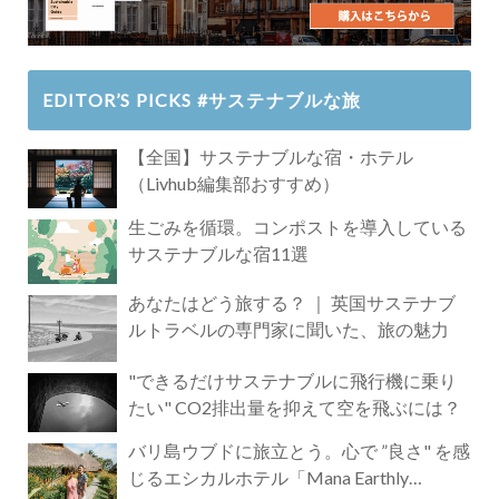
EDITOR’S PICKS #サステナブルな旅
【全国】サステナブルな宿・ホテル
（Livhub編集部おすすめ）
生ごみを循環。コンポストを導入している
サステナブルな宿11選
あなたはどう旅する？ ｜ 英国サステナブ
ルトラベルの専門家に聞いた、旅の魅力
"できるだけサステナブルに飛行機に乗り
たい" CO2排出量を抑えて空を飛ぶには？
バリ島ウブドに旅立とう。心で ”良さ" を感
じるエシカルホテル「Mana Earthly