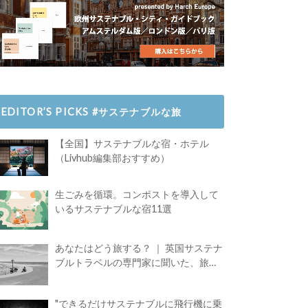
EDITOR’S PICKS #サステナブルな旅
【全国】サステナブルな宿・ホテル
（Livhub編集部おすすめ）
生ごみを循環。コンポストを導入して
いるサステナブルな宿11選
あなたはどう旅する？ ｜ 英国サステナ
ブルトラベルの専門家に聞いた、旅の
魅力
"できるだけサステナブルに飛行機に乗