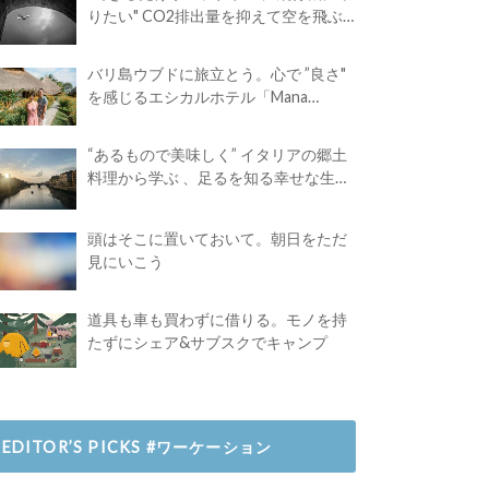
りたい" CO2排出量を抑えて空を飛ぶ
には？
バリ島ウブドに旅立とう。心で ”良さ"
を感じるエシカルホテル「Mana
Earthly Paradise」
“あるもので美味しく” イタリアの郷土
料理から学ぶ 、足るを知る幸せな生き
方
頭はそこに置いておいて。朝日をただ
見にいこう
道具も車も買わずに借りる。モノを持
たずにシェア&サブスクでキャンプ
EDITOR’S PICKS #ワーケーション