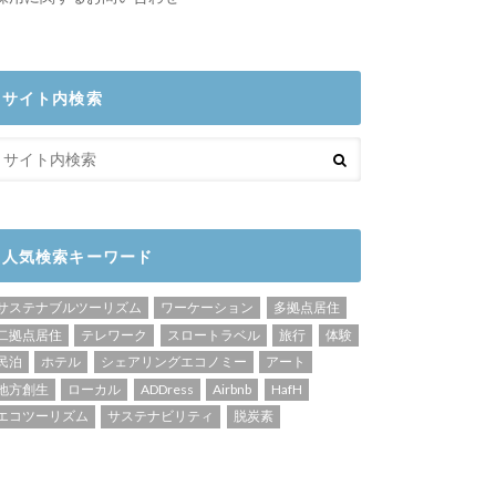
サイト内検索
人気検索キーワード
サステナブルツーリズム
ワーケーション
多拠点居住
二拠点居住
テレワーク
スロートラベル
旅行
体験
民泊
ホテル
シェアリングエコノミー
アート
地方創生
ローカル
ADDress
Airbnb
HafH
エコツーリズム
サステナビリティ
脱炭素