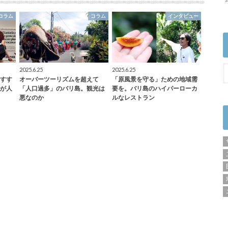
コラム
コラム
インタビュー
2025.6.25
2025.6.25
すす
オーバーツーリズムを超えて
「原風景を守る」ための地域需
が人
「人口過多」のバリ島。観光は
要を。バリ島のハイパーローカ
悪なのか
ルなレストラン