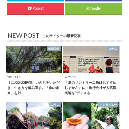
Pocket
feedly
NEW POST
このライターの最新記事
最新記事
コラム
2025.11.5
2025.7.3
【11/22-23開催】いのちをいただ
「夏のサントリーニ島はおすすめ
き、生き方を編み直す。「食の未
しません」仏・旅行会社が人気観
来」を対…
光地を“ディスる…
コラム
インタビュー