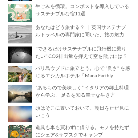
生ごみを循環。コンポストを導入している
サステナブルな宿11選
あなたはどう旅する？ ｜ 英国サステナブ
ルトラベルの専門家に聞いた、旅の魅力
"できるだけサステナブルに飛行機に乗り
たい" CO2排出量を抑えて空を飛ぶには？
バリ島ウブドに旅立とう。心で ”良さ" を感
じるエシカルホテル「Mana Earthly
Paradise」
“あるもので美味しく” イタリアの郷土料理
から学ぶ 、足るを知る幸せな生き方
頭はそこに置いておいて。朝日をただ見に
いこう
道具も車も買わずに借りる。モノを持たず
にシェア&サブスクでキャンプ