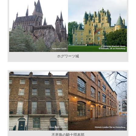
ホグワーツ城
不死鳥の騎士団本部