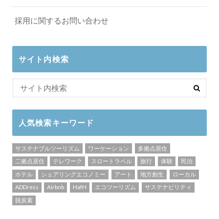
採用に関するお問い合わせ
サイト内検索
人気検索キーワード
サステナブルツーリズム
ワーケーション
多拠点居住
二拠点居住
テレワーク
スロートラベル
旅行
体験
民泊
ホテル
シェアリングエコノミー
アート
地方創生
ローカル
ADDress
Airbnb
HafH
エコツーリズム
サステナビリティ
脱炭素