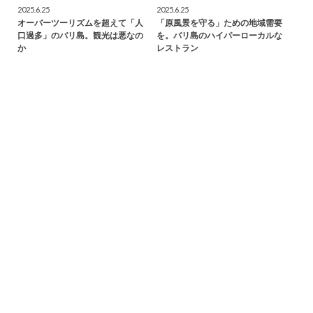
2025.6.25
2025.6.25
オーバーツーリズムを超えて「人
「原風景を守る」ための地域需要
口過多」のバリ島。観光は悪なの
を。バリ島のハイパーローカルな
か
レストラン