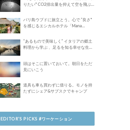
りたい" CO2排出量を抑えて空を飛ぶ
には？
バリ島ウブドに旅立とう。心で ”良さ"
を感じるエシカルホテル「Mana
Earthly Paradise」
“あるもので美味しく” イタリアの郷土
料理から学ぶ 、足るを知る幸せな生き
方
頭はそこに置いておいて。朝日をただ
見にいこう
道具も車も買わずに借りる。モノを持
たずにシェア&サブスクでキャンプ
EDITOR’S PICKS #ワーケーション