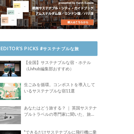
EDITOR’S PICKS #サステナブルな旅
【全国】サステナブルな宿・ホテル
（Livhub編集部おすすめ）
生ごみを循環。コンポストを導入して
いるサステナブルな宿11選
あなたはどう旅する？ ｜ 英国サステナ
ブルトラベルの専門家に聞いた、旅の
魅力
"できるだけサステナブルに飛行機に乗