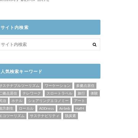
サイト内検索
人気検索キーワード
サステナブルツーリズム
ワーケーション
多拠点居住
二拠点居住
テレワーク
スロートラベル
旅行
体験
民泊
ホテル
シェアリングエコノミー
アート
地方創生
ローカル
ADDress
Airbnb
HafH
エコツーリズム
サステナビリティ
脱炭素