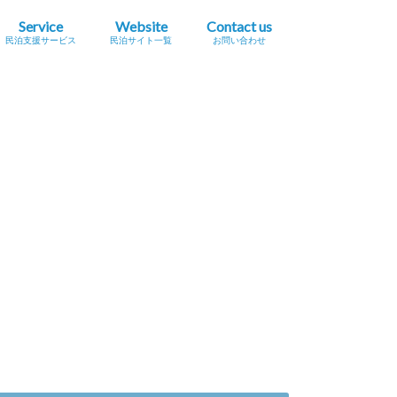
Service
Website
Contact us
民泊支援サービス
民泊サイト一覧
お問い合わせ
業簡易宿所営業
民泊
宿泊事業法（民泊新法）
Airbnb
スペースマーケット（STAY）
STAY JAPAN
一休.com バケーションレンタル
Relux（リラックス）Vacation Home
Airtrip
民泊サイト一覧
民泊メタサーチサイト
広告掲載をご希望の方へ
プレスリリース掲載依頼
セミナー・イベント情報掲載依頼
採用に関するお問い合わせ