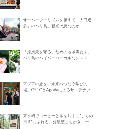
オーバーツーリズムを超えて「人口過
多」のバリ島。観光は悪なのか
「原風景を守る」ための地域需要を。
バリ島のハイパーローカルなレストラ
ン
アジアの旅を、未来へつなぐ学びの
場。GSTCとAgodaによるサステナブ
ルツーリズム・アカデミーが開校
茅ヶ崎でコーヒーと本を片手に”まちの
日常”にふれる。分散型まち歩きコーヒ
ーフェス「Takasuna Greenery Coffee