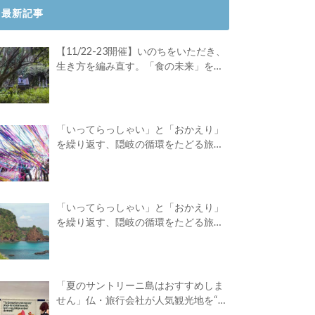
最新記事
【11/22-23開催】いのちをいただき、
生き方を編み直す。「食の未来」を対
話する旅
「いってらっしゃい」と「おかえり」
を繰り返す、隠岐の循環をたどる旅
路。Green Academyツアーレポート後
編
「いってらっしゃい」と「おかえり」
を繰り返す、隠岐の循環をたどる旅
路。Green Academyツアーレポート前
編
「夏のサントリーニ島はおすすめしま
せん」仏・旅行会社が人気観光地を“デ
ィスる”広告を出したワケ