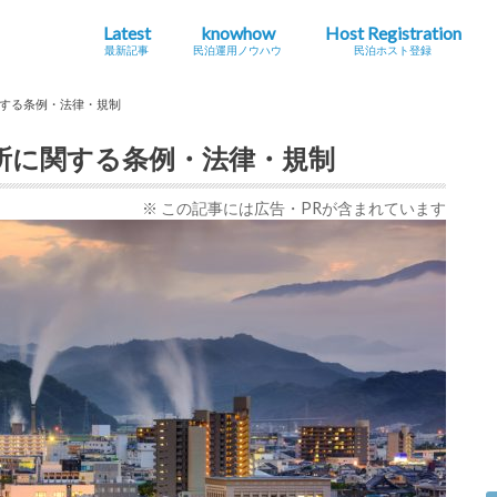
Latest
knowhow
Host Registration
最新記事
民泊運用ノウハウ
民泊ホスト登録
最新の法規制・条例情報
Airbnb
海外
地方創生・関係人口
インバウンドニュース
シェアエコニュース
民泊とは？
ホストになる・運用する
コラム
旅館
特区
住宅
する条例・法律・規制
所に関する条例・法律・規制
※ この記事には広告・PRが含まれています