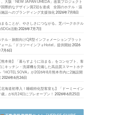
ト。大阪「NEW JAPAN UMEDA」改装プロジェクト
が国際的なデザイン賞2冠を達成 全国のホテル・温
浴施設へのブランディング支援強化
2026年7月8日
泊まることが、やさしさにつながる。芝パークホテル
のSDGs活動
2026年7月7日
ホテル・旅館向けQR型インフォメーションプラット
フォーム「ドコツーインフォHotel」提供開始
2026
年7月6日
【熊本発】「暮らすように泊まる」をコンセプト、客
室にキッチン・洗濯機を完備した高品質スマートホテ
ル『HOTEL SOVA』が2026年8月熊本市内に2施設開
業
2026年6月26日
【北海道初導入！睡眠特化型客室も】「ドーミーイン
千歳」が6月24日にプレオープン！
2026年6月25日