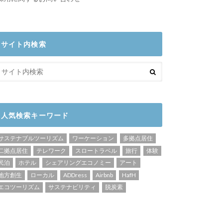
サイト内検索
人気検索キーワード
サステナブルツーリズム
ワーケーション
多拠点居住
二拠点居住
テレワーク
スロートラベル
旅行
体験
民泊
ホテル
シェアリングエコノミー
アート
地方創生
ローカル
ADDress
Airbnb
HafH
エコツーリズム
サステナビリティ
脱炭素