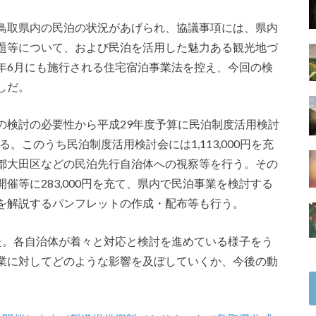
鳥取県内の民泊の状況があげられ、協議事項には、県内
題等について、および民泊を活用した魅力ある観光地づ
年6月にも施行される住宅宿泊事業法を控え、今回の検
しだ。
の検討の必要性から平成29年度予算に民泊制度活用検討
いる。このうち民泊制度活用検討会には1,113,000円を充
都大田区などの民泊先行自治体への視察等を行う。その
催等に283,000円を充て、県内で民泊事業を検討する
を解説するパンフレットの作成・配布等も行う。
た。各自治体が着々と対応と検討を進めている様子をう
業に対してどのような影響を及ぼしていくか、今後の動