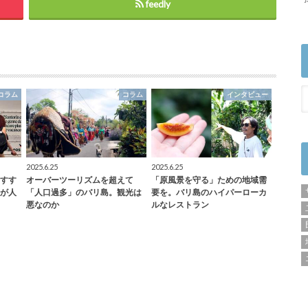
feedly
コラム
コラム
インタビュー
2025.6.25
2025.6.25
すす
オーバーツーリズムを超えて
「原風景を守る」ための地域需
が人
「人口過多」のバリ島。観光は
要を。バリ島のハイパーローカ
悪なのか
ルなレストラン