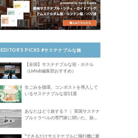
EDITOR’S PICKS #サステナブルな旅
【全国】サステナブルな宿・ホテル
（Livhub編集部おすすめ）
生ごみを循環。コンポストを導入して
いるサステナブルな宿11選
あなたはどう旅する？ ｜ 英国サステナ
ブルトラベルの専門家に聞いた、旅の
魅力
"できるだけサステナブルに飛行機に乗