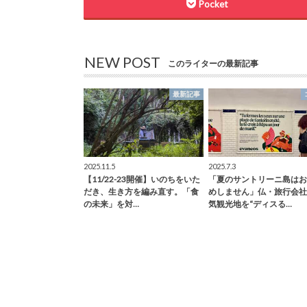
Pocket
NEW POST
このライターの最新記事
最新記事
2025.11.5
2025.7.3
【11/22-23開催】いのちをいた
「夏のサントリーニ島はお
だき、生き方を編み直す。「食
めしません」仏・旅行会社
の未来」を対…
気観光地を“ディスる…