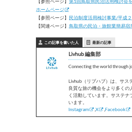
【参照ページ】
第1回鳥取県民泊活用検討会
ホームページ
【参照ページ】
民泊制度活用検討事業/平成２
【関連ページ】
鳥取県の民泊・旅館業簡易宿
この記事を書いた人
最新の記事
Livhub 編集部
Connecting the world through j
Livhub（リブハブ）は、
良質な旅の機会をより多くの
く活動しています。サステナ
います。
Instagram
,
X
,
Facebook