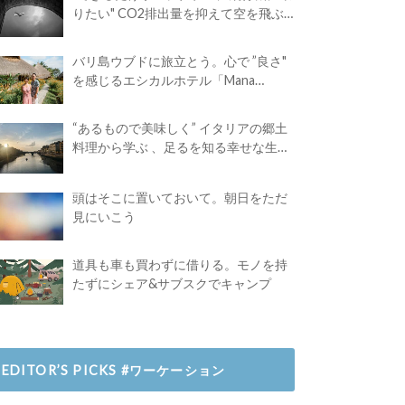
りたい" CO2排出量を抑えて空を飛ぶ
には？
バリ島ウブドに旅立とう。心で ”良さ"
を感じるエシカルホテル「Mana
Earthly Paradise」
“あるもので美味しく” イタリアの郷土
料理から学ぶ 、足るを知る幸せな生き
方
頭はそこに置いておいて。朝日をただ
見にいこう
道具も車も買わずに借りる。モノを持
たずにシェア&サブスクでキャンプ
EDITOR’S PICKS #ワーケーション