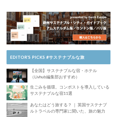
EDITOR’S PICKS #サステナブルな旅
【全国】サステナブルな宿・ホテル
（Livhub編集部おすすめ）
生ごみを循環。コンポストを導入している
サステナブルな宿11選
あなたはどう旅する？ ｜ 英国サステナブ
ルトラベルの専門家に聞いた、旅の魅力