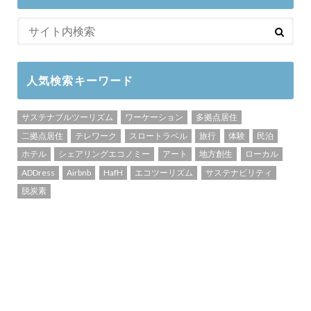
人気検索キーワード
サステナブルツーリズム
ワーケーション
多拠点居住
二拠点居住
テレワーク
スロートラベル
旅行
体験
民泊
ホテル
シェアリングエコノミー
アート
地方創生
ローカル
ADDress
Airbnb
HafH
エコツーリズム
サステナビリティ
脱炭素