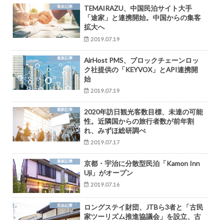
最新記事
TEMAIRAZU、中国民泊サイト大手
「途家」と連携開始。中国からの集客
拡大へ
2019.07.19
最新記事
AirHost PMS、ブロックチェーンロッ
ク社提供の「KEYVOX」とAPI連携開
始
2019.07.19
最新記事
2020年訪日観光客数目標、未達の可能
性。近隣国からの旅行者数が前年割
れ、みずほ総研調べ
2019.07.17
最新記事
京都・宇治に分散型民泊「Kamon Inn
Uji」がオープン
2019.07.16
最新記事
ロングステイ財団、JTBら3者と「古民
家ツーリズム推進協議会」を設立、古