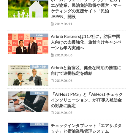
エが協業。民泊免許取得や運営・マー
ケティングの支援サイト「民泊
JAPAN」開設
2019.06.11
Airbnb
Airbnb Partnersは117社に。訪日中国
人向けの支援強化、旅館向けキャンペ
ーンも年内実施へ
2019.06.06
法規制・条例
Airbnbと新宿区、健全な民泊の推進に
向けて連携協定を締結
2019.06.06
最新記事
「AirHost PMS」と「AirHost チェック
インソリューション」がIT導入補助金
の対象に認定
2019.06.05
最新記事
チェックインタブレット「エアサポタ
ッチ」と宿泊業務管理システム