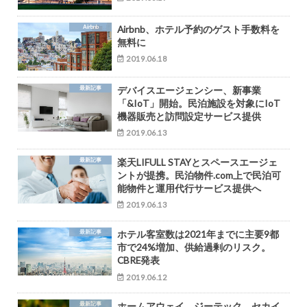
Airbnb
Airbnb、ホテル予約のゲスト手数料を
無料に
2019.06.18
最新記事
デバイスエージェンシー、新事業
「&IoT」開始。民泊施設を対象にIoT
機器販売と訪問設定サービス提供
2019.06.13
最新記事
楽天LIFULL STAYとスペースエージェ
ントが提携。民泊物件.com上で民泊可
能物件と運用代行サービス提供へ
2019.06.13
最新記事
ホテル客室数は2021年までに主要9都
市で24%増加、供給過剰のリスク。
CBRE発表
2019.06.12
最新記事
ホームアウェイ、ジーテック、セカイ