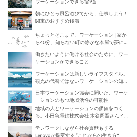
ワーケーションできる宿9選
朝にひとっ風呂浴びてから、仕事しよう！
関東のおすすめ銭湯
ちょっとそこまで、ワーケーション | 家か
ら40分、知らない町の静かな本屋で夢に近
づく4時間の旅
働きたいように働ける社会のために、ワー
ケーションができること
ワーケーションは新しいライフスタイル。
観光の代替ではないワーケーションの知ら
れざる魅力
日本ワーケーション協会に聞いた、ワーケ
ーションのもつ地域活性の可能性
地域の人とワーケーションの価値をつく
る。小田急電鉄株式会社 木谷周吾さんイン
タビュー
テレワークしながら社会貢献もする。
Lenovoが提案する ”これからの生き方"