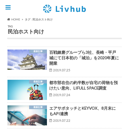
HOME
タグ : 民泊ホスト向け
TAG
民泊ホスト向け
最新記事
百戦錬磨グループら3社、長崎・平戸
城にて日本初の「城泊」を2020年夏に
開業
2019.07.25
最新記事
都市部在住の約半数が自宅の荷物を預
けたい意向、LIFULL SPACE調査
2019.07.24
最新記事
エアサポタッチとKEYVOX、8月末に
もAPI連携
2019.07.22