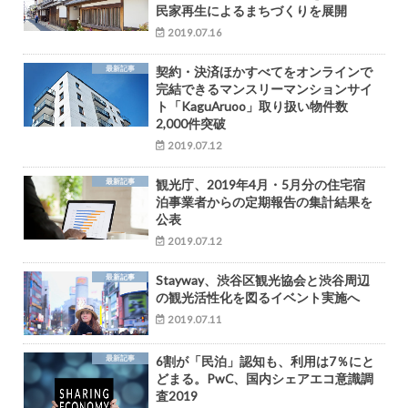
民家再生によるまちづくりを展開
2019.07.16
最新記事
契約・決済ほかすべてをオンラインで
完結できるマンスリーマンションサイ
ト「KaguAruoo」取り扱い物件数
2,000件突破
2019.07.12
最新記事
観光庁、2019年4月・5月分の住宅宿
泊事業者からの定期報告の集計結果を
公表
2019.07.12
最新記事
Stayway、渋谷区観光協会と渋谷周辺
の観光活性化を図るイベント実施へ
2019.07.11
最新記事
6割が「民泊」認知も、利用は7％にと
どまる。PwC、国内シェアエコ意識調
査2019