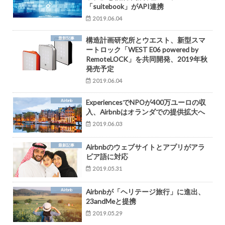
「suitebook」がAPI連携
2019.06.04
最新記事
構造計画研究所とウエスト、新型スマ
ートロック「WEST E06 powered by
RemoteLOCK」を共同開発、2019年秋
発売予定
2019.06.04
Airbnb
ExperiencesでNPOが400万ユーロの収
入、Airbnbはオランダでの提供拡大へ
2019.06.03
最新記事
Airbnbのウェブサイトとアプリがアラ
ビア語に対応
2019.05.31
Airbnb
Airbnbが「ヘリテージ旅行」に進出、
23andMeと提携
2019.05.29