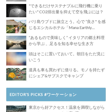
"できるだけサステナブルに飛行機に乗り
たい" CO2排出量を抑えて空を飛ぶには？
バリ島ウブドに旅立とう。心で ”良さ" を感
じるエシカルホテル「Mana Earthly
Paradise」
“あるもので美味しく” イタリアの郷土料理
から学ぶ 、足るを知る幸せな生き方
頭はそこに置いておいて。朝日をただ見に
いこう
道具も車も買わずに借りる。モノを持たず
にシェア&サブスクでキャンプ
EDITOR’S PICKS #ワーケーション
東京から好アクセス！温泉を満喫しながら