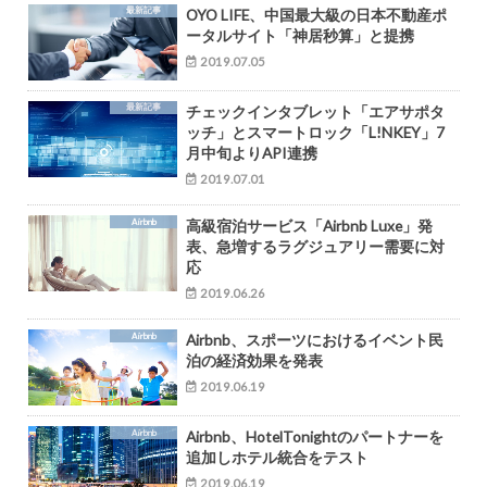
最新記事
OYO LIFE、中国最大級の日本不動産ポ
ータルサイト「神居秒算」と提携
2019.07.05
最新記事
チェックインタブレット「エアサポタ
ッチ」とスマートロック「L!NKEY」7
月中旬よりAPI連携
2019.07.01
Airbnb
高級宿泊サービス「Airbnb Luxe」発
表、急増するラグジュアリー需要に対
応
2019.06.26
Airbnb
Airbnb、スポーツにおけるイベント民
泊の経済効果を発表
2019.06.19
Airbnb
Airbnb、HotelTonightのパートナーを
追加しホテル統合をテスト
2019.06.19