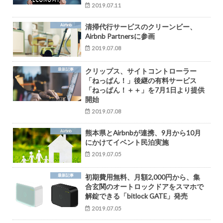
2019.07.11
Airbnb
清掃代行サービスのクリーンビー、
Airbnb Partnersに参画
2019.07.08
最新記事
クリップス、サイトコントローラー
「ねっぱん！」後継の有料サービス
「ねっぱん！＋＋」を7月1日より提供
開始
2019.07.08
Airbnb
熊本県とAirbnbが連携、9月から10月
にかけてイベント民泊実施
2019.07.05
最新記事
初期費用無料、月額2,000円から、集
合玄関のオートロックドアをスマホで
解錠できる「bitlock GATE」発売
2019.07.05