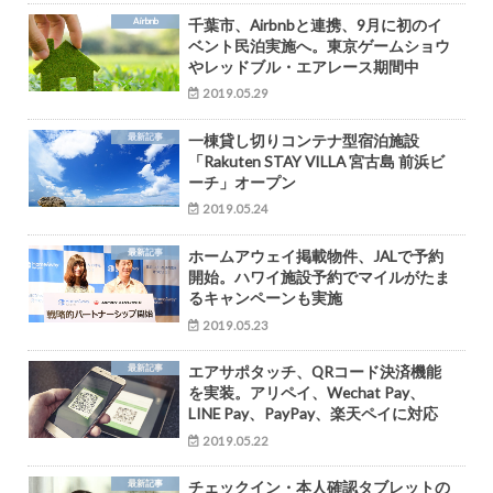
Airbnb
千葉市、Airbnbと連携、9月に初のイ
ベント民泊実施へ。東京ゲームショウ
やレッドブル・エアレース期間中
2019.05.29
最新記事
一棟貸し切りコンテナ型宿泊施設
「Rakuten STAY VILLA 宮古島 前浜ビ
ーチ」オープン
2019.05.24
最新記事
ホームアウェイ掲載物件、JALで予約
開始。ハワイ施設予約でマイルがたま
るキャンペーンも実施
2019.05.23
最新記事
エアサポタッチ、QRコード決済機能
を実装。アリペイ、Wechat Pay、
LINE Pay、PayPay、楽天ペイに対応
2019.05.22
最新記事
チェックイン・本人確認タブレットの