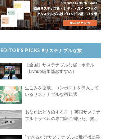
EDITOR’S PICKS #サステナブルな旅
【全国】サステナブルな宿・ホテル
（Livhub編集部おすすめ）
生ごみを循環。コンポストを導入して
いるサステナブルな宿11選
あなたはどう旅する？ ｜ 英国サステナ
ブルトラベルの専門家に聞いた、旅の
魅力
"できるだけサステナブルに飛行機に乗