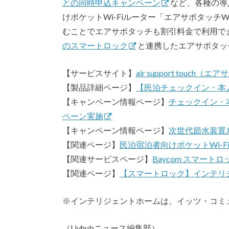
との同時申込キャンペーン
など、各種の導
けポケットWi-Fiルーター「エアサポタッチWi
むことでエアサポタッチも割引料金で利用で
のスマートロック
と連携したエアサポタッ
【サービスサイト】
air support touch（
【製品詳細ページ】
【民泊チェックイン・本
【キャンペーン情報ページ】
チェックイン・
ペーン実施
【キャンペーン情報ページ】
次世代節水装置
【関連ページ】
民泊宿泊者向けポケットWi-F
【関連サービスページ】
Baycom スマート
【関連ページ】
【スマートロック】インテリ
※インテリジェントホームは、イッツ・コミ
（Livhubニュース編集部）