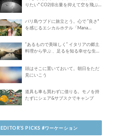
りたい" CO2排出量を抑えて空を飛ぶ
には？
バリ島ウブドに旅立とう。心で ”良さ"
を感じるエシカルホテル「Mana
Earthly Paradise」
“あるもので美味しく” イタリアの郷土
料理から学ぶ 、足るを知る幸せな生き
方
頭はそこに置いておいて。朝日をただ
見にいこう
道具も車も買わずに借りる。モノを持
たずにシェア&サブスクでキャンプ
EDITOR’S PICKS #ワーケーション