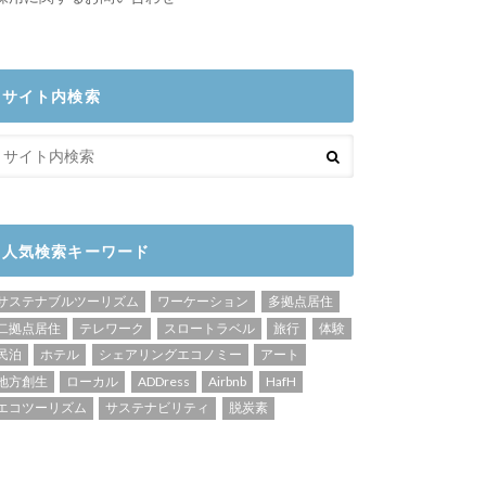
サイト内検索
人気検索キーワード
サステナブルツーリズム
ワーケーション
多拠点居住
二拠点居住
テレワーク
スロートラベル
旅行
体験
民泊
ホテル
シェアリングエコノミー
アート
地方創生
ローカル
ADDress
Airbnb
HafH
エコツーリズム
サステナビリティ
脱炭素