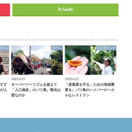
feedly
コラム
コラム
インタビュー
2025.6.25
2025.6.25
すす
オーバーツーリズムを超えて
「原風景を守る」ための地域需
が人
「人口過多」のバリ島。観光は
要を。バリ島のハイパーローカ
悪なのか
ルなレストラン