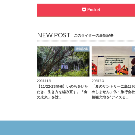
Pocket
NEW POST
このライターの最新記事
最新記事
2025.11.5
2025.7.3
【11/22-23開催】いのちをいた
「夏のサントリーニ島はお
だき、生き方を編み直す。「食
めしません」仏・旅行会社
の未来」を対…
気観光地を“ディスる…