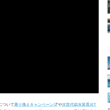
について
乗り換えキャンペーン
や
次世代節水装置JET