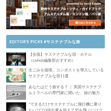
EDITOR’S PICKS #サステナブルな旅
【全国】サステナブルな宿・ホテル
（Livhub編集部おすすめ）
生ごみを循環。コンポストを導入している
サステナブルな宿11選
あなたはどう旅する？ ｜ 英国サステナブ
ルトラベルの専門家に聞いた、旅の魅力
"できるだけサステナブルに飛行機に乗り
たい" CO2排出量を抑えて空を飛ぶには？