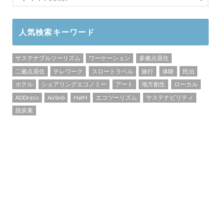
人気検索キーワード
サステナブルツーリズム
ワーケーション
多拠点居住
二拠点居住
テレワーク
スロートラベル
旅行
体験
民泊
ホテル
シェアリングエコノミー
アート
地方創生
ローカル
ADDress
Airbnb
HafH
エコツーリズム
サステナビリティ
脱炭素