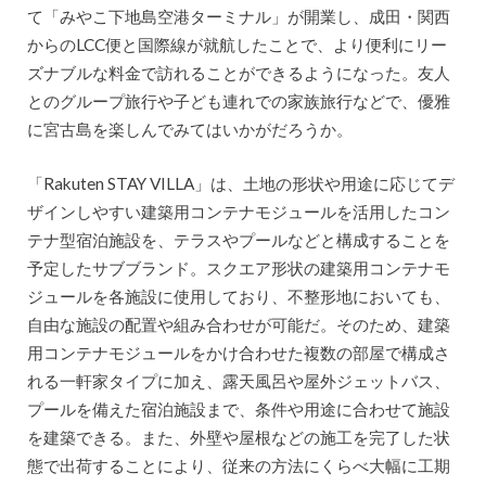
て「みやこ下地島空港ターミナル」が開業し、成田・関西
からのLCC便と国際線が就航したことで、より便利にリー
ズナブルな料金で訪れることができるようになった。友人
とのグループ旅行や子ども連れでの家族旅行などで、優雅
に宮古島を楽しんでみてはいかがだろうか。
「Rakuten STAY VILLA」は、土地の形状や用途に応じてデ
ザインしやすい建築用コンテナモジュールを活用したコン
テナ型宿泊施設を、テラスやプールなどと構成することを
予定したサブブランド。スクエア形状の建築用コンテナモ
ジュールを各施設に使用しており、不整形地においても、
自由な施設の配置や組み合わせが可能だ。そのため、建築
用コンテナモジュールをかけ合わせた複数の部屋で構成さ
れる一軒家タイプに加え、露天風呂や屋外ジェットバス、
プールを備えた宿泊施設まで、条件や用途に合わせて施設
を建築できる。また、外壁や屋根などの施工を完了した状
態で出荷することにより、従来の方法にくらべ大幅に工期