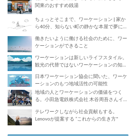
関東のおすすめ銭湯
ちょっとそこまで、ワーケーション | 家か
ら40分、知らない町の静かな本屋で夢に近
づく4時間の旅
働きたいように働ける社会のために、ワー
ケーションができること
ワーケーションは新しいライフスタイル。
観光の代替ではないワーケーションの知ら
れざる魅力
日本ワーケーション協会に聞いた、ワーケ
ーションのもつ地域活性の可能性
地域の人とワーケーションの価値をつく
る。小田急電鉄株式会社 木谷周吾さんイン
タビュー
テレワークしながら社会貢献もする。
Lenovoが提案する ”これからの生き方"