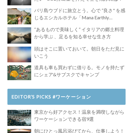
バリ島ウブドに旅立とう。心で ”良さ" を感
じるエシカルホテル「Mana Earthly
Paradise」
“あるもので美味しく” イタリアの郷土料理
から学ぶ 、足るを知る幸せな生き方
頭はそこに置いておいて。朝日をただ見に
いこう
道具も車も買わずに借りる。モノを持たず
にシェア&サブスクでキャンプ
EDITOR’S PICKS #ワーケーション
東京から好アクセス！温泉を満喫しながら
ワーケーションできる宿9選
朝にひとっ風呂浴びてから、仕事しよう！