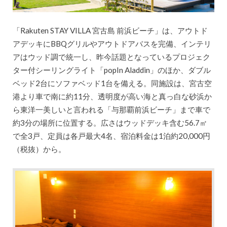
「Rakuten STAY VILLA 宮古島 前浜ビーチ」は、アウトド
アデッキにBBQグリルやアウトドアバスを完備、インテリ
アはウッド調で統一し、昨今話題となっているプロジェク
ター付シーリングライト「popIn Aladdin」のほか、ダブル
ベッド2台にソファベッド1台を備える。同施設は、宮古空
港より車で南に約11分、透明度が高い海と真っ白な砂浜か
ら東洋一美しいと言われる「与那覇前浜ビーチ」まで車で
約3分の場所に位置する。広さはウッドデッキ含む56.7㎡
で全3戸、定員は各戸最大4名、宿泊料金は1泊約20,000円
（税抜）から。