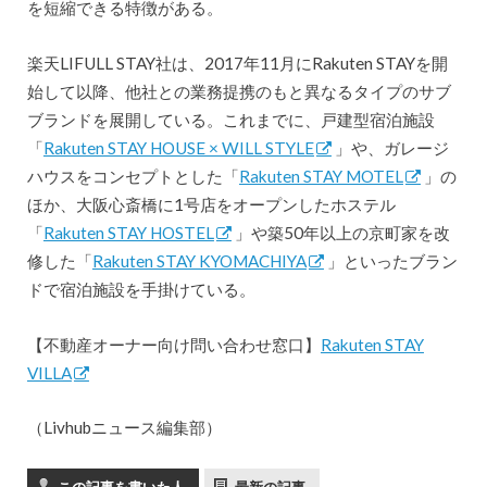
を短縮できる特徴がある。
楽天LIFULL STAY社は、2017年11月にRakuten STAYを開
始して以降、他社との業務提携のもと異なるタイプのサブ
ブランドを展開している。これまでに、戸建型宿泊施設
「
Rakuten STAY HOUSE × WILL STYLE
」や、ガレージ
ハウスをコンセプトとした「
Rakuten STAY MOTEL
」の
ほか、大阪心斎橋に1号店をオープンしたホステル
「
Rakuten STAY HOSTEL
」や築50年以上の京町家を改
修した「
Rakuten STAY KYOMACHIYA
」といったブラン
ドで宿泊施設を手掛けている。
【不動産オーナー向け問い合わせ窓口】
Rakuten STAY
VILLA
（Livhubニュース編集部）
この記事を書いた人
最新の記事