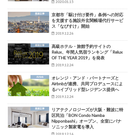
2020.01.15
最新記事
京都市「駆け付け要件」条例への対応
を支援する施設外玄関帳場代行サービ
ス「なびすけ」開始
2019.12.26
最新記事
高級ホテル・旅館予約サイトの
Relux、年間人気宿ランキング「Relux
OF THE YEAR 2019」を発表
2019.12.24
Airbnb
オレンジ・アンド・パートナーズと
Airbnbが連携、共同プロデュースによ
るハイブリッド型レジデンス提供へ
2019.12.24
最新記事
リアテクノロジーズが大阪・難波に特
区民泊「BON Condo Namba
Nipponbashi」オープン、全室にパナ
ソニック製家電を導入
2019.12.16