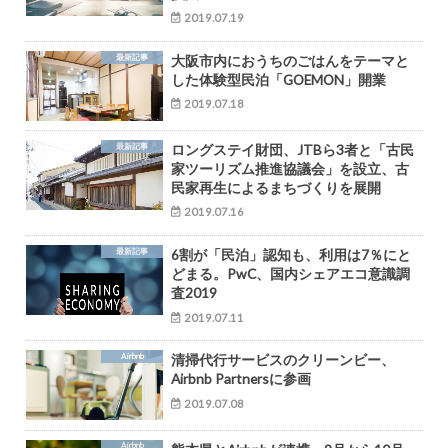
2019.07.19
最新記事
大阪市内におうちのごはんをテーマと
した体験型民泊「GOEMON」開業
2019.07.18
最新記事
ロングステイ財団、JTBら3者と「古民
家ツーリズム推進協議会」を設立、古
民家再生によるまちづくりを展開
2019.07.16
最新記事
6割が「民泊」認知も、利用は7％にと
どまる。PwC、国内シェアエコ意識調
査2019
2019.07.11
Airbnb
清掃代行サービスのクリーンビー、
Airbnb Partnersに参画
2019.07.08
Airbnb