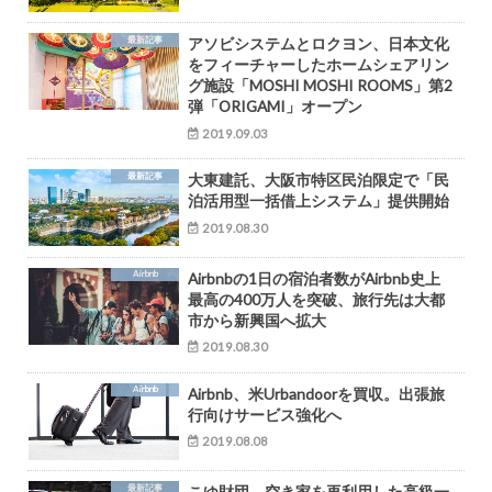
最新記事
アソビシステムとロクヨン、日本文化
をフィーチャーしたホームシェアリン
グ施設「MOSHI MOSHI ROOMS」第2
弾「ORIGAMI」オープン
2019.09.03
最新記事
大東建託、大阪市特区民泊限定で「民
泊活用型一括借上システム」提供開始
2019.08.30
Airbnb
Airbnbの1日の宿泊者数がAirbnb史上
最高の400万人を突破、旅行先は大都
市から新興国へ拡大
2019.08.30
Airbnb
Airbnb、米Urbandoorを買収。出張旅
行向けサービス強化へ
2019.08.08
最新記事
こゆ財団、空き家を再利用した高級一