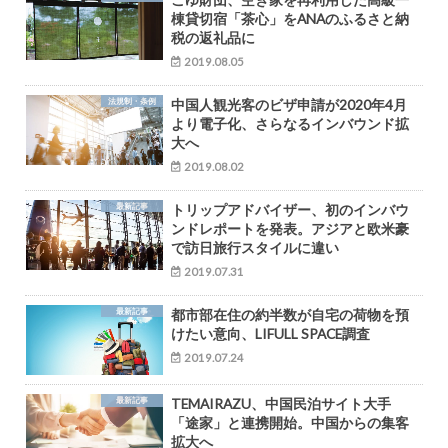
棟貸切宿「茶心」をANAのふるさと納
税の返礼品に
2019.08.05
法規制・条例
中国人観光客のビザ申請が2020年4月
より電子化、さらなるインバウンド拡
大へ
2019.08.02
最新記事
トリップアドバイザー、初のインバウ
ンドレポートを発表。アジアと欧米豪
で訪日旅行スタイルに違い
2019.07.31
最新記事
都市部在住の約半数が自宅の荷物を預
けたい意向、LIFULL SPACE調査
2019.07.24
最新記事
TEMAIRAZU、中国民泊サイト大手
「途家」と連携開始。中国からの集客
拡大へ