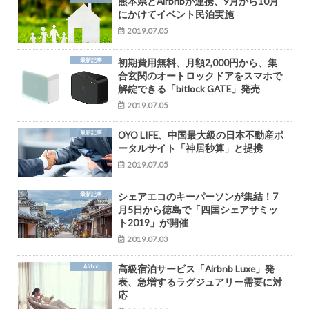
熊本県とAirbnbが連携、9月から10月
にかけてイベント民泊実施
2019.07.05
最新記事
初期費用無料、月額2,000円から、集
合玄関のオートロックドアをスマホで
解錠できる「bitlock GATE」発売
2019.07.05
最新記事
OYO LIFE、中国最大級の日本不動産ポ
ータルサイト「神居秒算」と提携
2019.07.05
最新記事
シェアエコのキーパーソンが集結！7
月5日から徳島で「四国シェアサミッ
ト2019」が開催
2019.07.03
Airbnb
高級宿泊サービス「Airbnb Luxe」発
表、急増するラグジュアリー需要に対
応