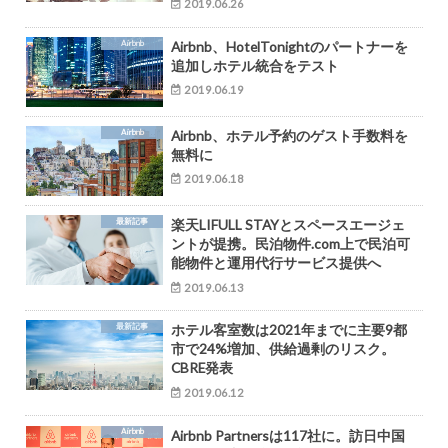
2019.06.26
Airbnb
Airbnb、HotelTonightのパートナーを
追加しホテル統合をテスト
2019.06.19
Airbnb
Airbnb、ホテル予約のゲスト手数料を
無料に
2019.06.18
最新記事
楽天LIFULL STAYとスペースエージェ
ントが提携。民泊物件.com上で民泊可
能物件と運用代行サービス提供へ
2019.06.13
最新記事
ホテル客室数は2021年までに主要9都
市で24%増加、供給過剰のリスク。
CBRE発表
2019.06.12
Airbnb
Airbnb Partnersは117社に。訪日中国