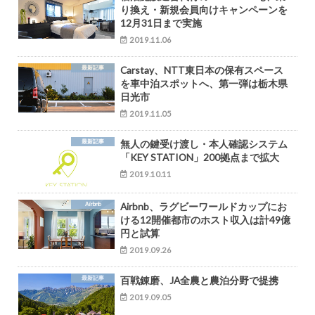
り換え・新規会員向けキャンペーンを
12月31日まで実施
2019.11.06
最新記事
Carstay、NTT東日本の保有スペース
を車中泊スポットへ、第一弾は栃木県
日光市
2019.11.05
最新記事
無人の鍵受け渡し・本人確認システム
「KEY STATION」200拠点まで拡大
2019.10.11
Airbnb
Airbnb、ラグビーワールドカップにお
ける12開催都市のホスト収入は計49億
円と試算
2019.09.26
最新記事
百戦錬磨、JA全農と農泊分野で提携
2019.09.05