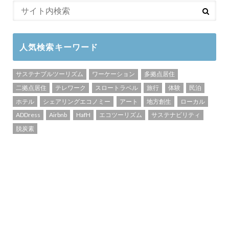
人気検索キーワード
サステナブルツーリズム
ワーケーション
多拠点居住
二拠点居住
テレワーク
スロートラベル
旅行
体験
民泊
ホテル
シェアリングエコノミー
アート
地方創生
ローカル
ADDress
Airbnb
HafH
エコツーリズム
サステナビリティ
脱炭素