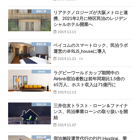
最新記事
リアテクノロジーズが大阪メトロと連
携、2021年2月に特区民泊のレジデン
シャルホテル開業へ
2019.12.11
最新記事
ベイコムのスマートロック、民泊ラボ
運営の＠RLiS_houseに導入
2019.11.21
PR
Airbnb
ラグビーワールドカップ期間中の
Airbnb宿泊者数は前年同期比1.5倍の
65万人、ホスト収入は71億円に
2019.11.12
最新記事
三井住友トラスト・ローン＆ファイナ
ンス、民泊事業ローンの取り扱いを開
始
2019.11.07
最新記事
宿泊施設運営代行のPIPI Hosting、乗