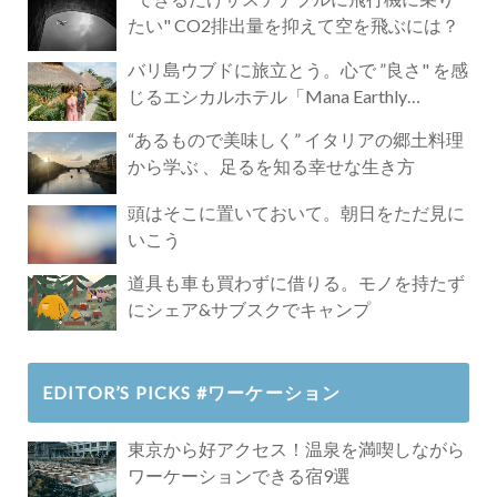
たい" CO2排出量を抑えて空を飛ぶには？
バリ島ウブドに旅立とう。心で ”良さ" を感
じるエシカルホテル「Mana Earthly
Paradise」
“あるもので美味しく” イタリアの郷土料理
から学ぶ 、足るを知る幸せな生き方
頭はそこに置いておいて。朝日をただ見に
いこう
道具も車も買わずに借りる。モノを持たず
にシェア&サブスクでキャンプ
EDITOR’S PICKS #ワーケーション
東京から好アクセス！温泉を満喫しながら
ワーケーションできる宿9選