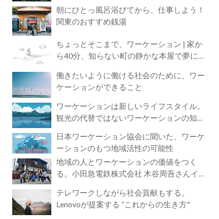
朝にひとっ風呂浴びてから、仕事しよう！
関東のおすすめ銭湯
ちょっとそこまで、ワーケーション | 家か
ら40分、知らない町の静かな本屋で夢に近
づく4時間の旅
働きたいように働ける社会のために、ワー
ケーションができること
ワーケーションは新しいライフスタイル。
観光の代替ではないワーケーションの知ら
れざる魅力
日本ワーケーション協会に聞いた、ワーケ
ーションのもつ地域活性の可能性
地域の人とワーケーションの価値をつく
る。小田急電鉄株式会社 木谷周吾さんイン
タビュー
テレワークしながら社会貢献もする。
Lenovoが提案する ”これからの生き方"