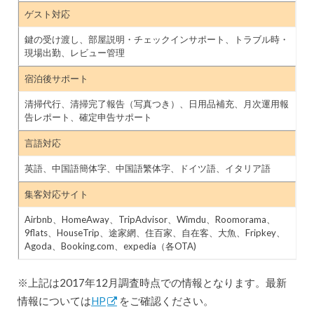
ゲスト対応
鍵の受け渡し、部屋説明・チェックインサポート、トラブル時・
現場出勤、レビュー管理
宿泊後サポート
清掃代行、清掃完了報告（写真つき）、日用品補充、月次運用報
告レポート、確定申告サポート
言語対応
英語、中国語簡体字、中国語繁体字、ドイツ語、イタリア語
集客対応サイト
Airbnb、HomeAway、TripAdvisor、Wimdu、Roomorama、
9flats、HouseTrip、途家網、住百家、自在客、大魚、Fripkey、
Agoda、Booking.com、expedia（各OTA)
※上記は2017年12月調査時点での情報となります。最新
情報については
HP
をご確認ください。