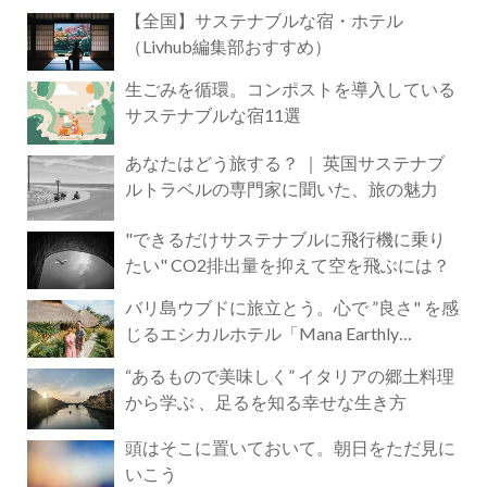
【全国】サステナブルな宿・ホテル
（Livhub編集部おすすめ）
生ごみを循環。コンポストを導入している
サステナブルな宿11選
あなたはどう旅する？ ｜ 英国サステナブ
ルトラベルの専門家に聞いた、旅の魅力
"できるだけサステナブルに飛行機に乗り
たい" CO2排出量を抑えて空を飛ぶには？
バリ島ウブドに旅立とう。心で ”良さ" を感
じるエシカルホテル「Mana Earthly
Paradise」
“あるもので美味しく” イタリアの郷土料理
から学ぶ 、足るを知る幸せな生き方
頭はそこに置いておいて。朝日をただ見に
いこう