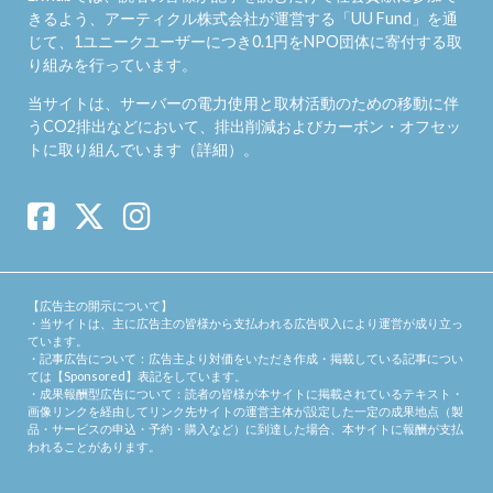
きるよう、アーティクル株式会社が運営する「
UU Fund
」を通
じて、1ユニークユーザーにつき0.1円をNPO団体に寄付する取
り組みを行っています。
当サイトは、サーバーの電力使用と取材活動のための移動に伴
うCO2排出などにおいて、排出削減およびカーボン・オフセッ
トに取り組んでいます（
詳細
）。
【広告主の開示について】
・当サイトは、主に広告主の皆様から支払われる広告収入により運営が成り立っ
ています。
・記事広告について：広告主より対価をいただき作成・掲載している記事につい
ては【Sponsored】表記をしています。
・成果報酬型広告について：読者の皆様が本サイトに掲載されているテキスト・
画像リンクを経由してリンク先サイトの運営主体が設定した一定の成果地点（製
品・サービスの申込・予約・購入など）に到達した場合、本サイトに報酬が支払
われることがあります。