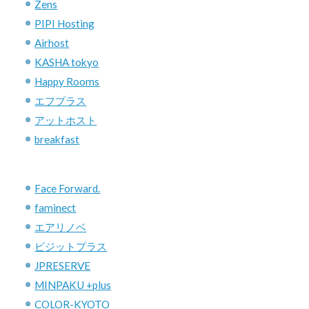
Zens
PIPI Hosting
Airhost
KASHA tokyo
Happy Rooms
エフプラス
アットホスト
breakfast
Face Forward.
faminect
エアリノベ
ビジットプラス
JPRESERVE
MINPAKU +plus
COLOR-KYOTO