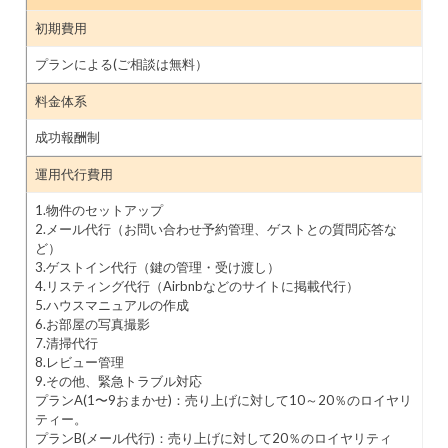
初期費用
プランによる(ご相談は無料）
料金体系
成功報酬制
運用代行費用
1.物件のセットアップ
2.メール代行（お問い合わせ予約管理、ゲストとの質問応答な
ど）
3.ゲストイン代行（鍵の管理・受け渡し）
4.リスティング代行（Airbnbなどのサイトに掲載代行）
5.ハウスマニュアルの作成
6.お部屋の写真撮影
7.清掃代行
8.レビュー管理
9.その他、緊急トラブル対応
プランA(1〜9おまかせ)：売り上げに対して10～20％のロイヤリ
ティー。
プランB(メール代行)：売り上げに対して20％のロイヤリティ