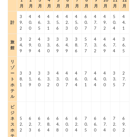
月
月
月
月
月
月
月
月
月
月
月
月
3
4
4
4
4
4
4
6
4
4
5
4
計
9.
0.
6.
3.
5.
2.
5.
0.
7.
9.
0.
4.
2
0
5
1
6
3
0
7
7
2
4
1
3
2
4
3
3
3
3
5
4
4
4
3
旅
4.
9.
0.
3.
6.
4.
8.
7.
3.
6.
7.
6.
館
9
9
4
0
9
9
6
7
2
9
4
5
リ
ゾ
ー
3
3
3
3
4
4
4
7
4
4
3
2
ト
8.
1.
6.
3.
3.
0.
6.
0.
4.
0.
3.
7.
ホ
1
9
0
2
0
7
4
1
4
0
5
7
テ
ル
ビ
ジ
ネ
5
6
6
6
6
6
6
7
6
6
7
6
ス
2.
2.
7.
8.
4.
0.
2.
0.
6.
7.
2.
9.
ホ
2
3
6
4
8
0
4
5
0
4
0
2
テ