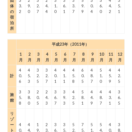
団
3
2
3
2
3
3
3
5
3
3
4
3
体
3.
9.
2.
4.
1.
6.
3.
9.
0.
6.
4.
5.
の
2
0
7
4
0
1
7
9
4
0
2
1
宿
泊
所
平成23年（2011年）
1
2
3
4
5
6
7
8
9
10
11
12
月
月
月
月
月
月
月
月
月
月
月
月
4
4
3
3
4
4
4
6
4
5
4
4
計
0.
5.
2.
2.
0.
1.
5.
0.
8.
1.
5.
2.
6
3
5
7
1
1
8
5
7
0
9
5
3
3
2
2
3
3
4
5
4
4
4
3
旅
5.
8.
0.
4.
6.
9.
2.
8.
4.
8.
3.
6.
館
8
0
5
3
7
3
5
1
9
7
1
5
リ
ゾ
ー
4
4
1
2
3
3
5
7
5
5
4
3
ト
0.
4.
9.
3.
6.
5.
2.
5.
1.
4.
0.
8.