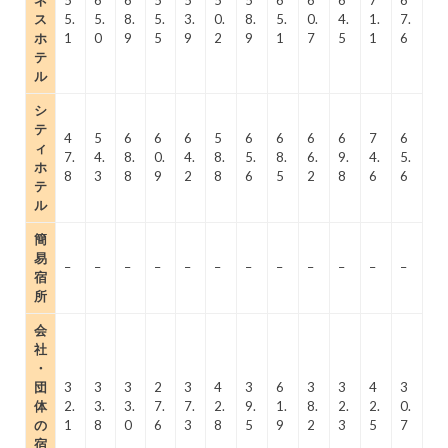
ネ
5
6
6
5
5
5
5
6
6
6
7
6
ス
5.
5.
8.
5.
3.
0.
8.
5.
0.
4.
1.
7.
ホ
1
0
9
5
9
2
9
1
7
5
1
6
テ
ル
シ
テ
4
5
6
6
6
5
6
6
6
6
7
6
ィ
7.
4.
8.
0.
4.
8.
5.
8.
6.
9.
4.
5.
ホ
8
3
8
9
2
8
6
5
2
8
6
6
テ
ル
簡
易
–
–
–
–
–
–
–
–
–
–
–
–
宿
所
会
社
・
団
3
3
3
2
3
4
3
6
3
3
4
3
体
2.
3.
3.
7.
7.
2.
9.
1.
8.
2.
2.
0.
の
1
8
0
6
3
8
5
9
2
3
5
7
宿