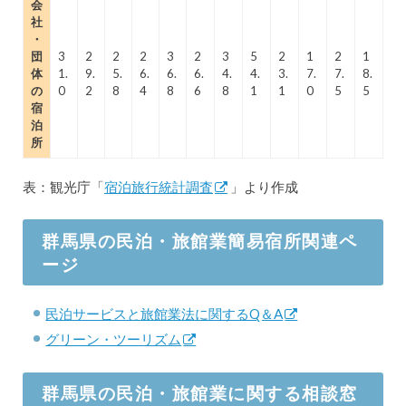
会
社
・
団
3
2
2
2
3
2
3
5
2
1
2
1
体
1.
9.
5.
6.
6.
6.
4.
4.
3.
7.
7.
8.
の
0
2
8
4
8
6
8
1
1
0
5
5
宿
泊
所
表：観光庁「
宿泊旅行統計調査
」より作成
群馬県の民泊・旅館業簡易宿所関連ペ
ージ
民泊サービスと旅館業法に関するQ＆A
グリーン・ツーリズム
群馬県の民泊・旅館業に関する相談窓