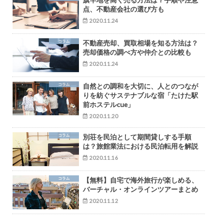
点、不動産会社の選び方も
2020.11.24
コラム
不動産売却、買取相場を知る方法は？
売却価格の調べ方や仲介との比較も
2020.11.24
コラム
自然との調和を大切に、人とのつなが
りを紡ぐサステナブルな宿「たけた駅
前ホステルcue」
2020.11.20
コラム
別荘を民泊として期間貸しする手順
は？旅館業法における民泊転用を解説
2020.11.16
コラム
【無料】自宅で海外旅行が楽しめる、
バーチャル・オンラインツアーまとめ
2020.11.12