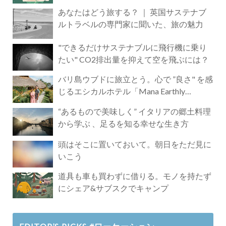
あなたはどう旅する？ ｜ 英国サステナブ
ルトラベルの専門家に聞いた、旅の魅力
"できるだけサステナブルに飛行機に乗り
たい" CO2排出量を抑えて空を飛ぶには？
バリ島ウブドに旅立とう。心で ”良さ" を感
じるエシカルホテル「Mana Earthly
Paradise」
“あるもので美味しく” イタリアの郷土料理
から学ぶ 、足るを知る幸せな生き方
頭はそこに置いておいて。朝日をただ見に
いこう
道具も車も買わずに借りる。モノを持たず
にシェア&サブスクでキャンプ