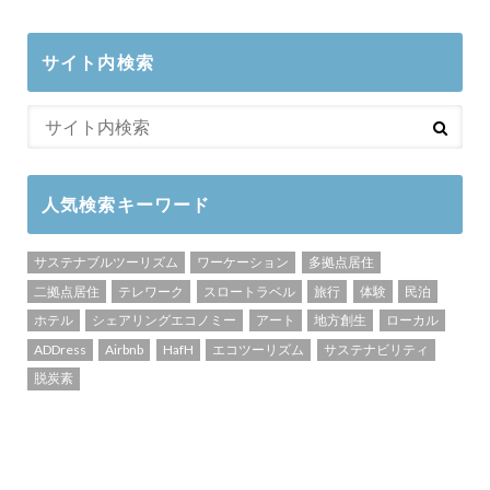
サイト内検索
人気検索キーワード
サステナブルツーリズム
ワーケーション
多拠点居住
二拠点居住
テレワーク
スロートラベル
旅行
体験
民泊
ホテル
シェアリングエコノミー
アート
地方創生
ローカル
ADDress
Airbnb
HafH
エコツーリズム
サステナビリティ
脱炭素