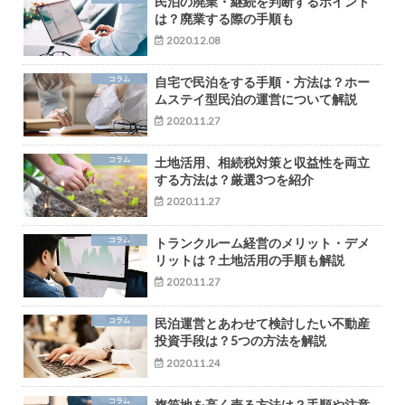
民泊の廃業・継続を判断するポイント
は？廃業する際の手順も
2020.12.08
コラム
自宅で民泊をする手順・方法は？ホー
ムステイ型民泊の運営について解説
2020.11.27
コラム
土地活用、相続税対策と収益性を両立
する方法は？厳選3つを紹介
2020.11.27
コラム
トランクルーム経営のメリット・デメ
リットは？土地活用の手順も解説
2020.11.27
コラム
民泊運営とあわせて検討したい不動産
投資手段は？5つの方法を解説
2020.11.24
コラム
旗竿地を高く売る方法は？手順や注意