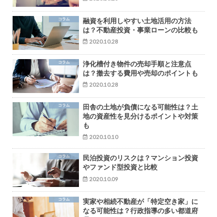
コラム
融資を利用しやすい土地活用の方法
は？不動産投資・事業ローンの比較も
2020.10.28
コラム
浄化槽付き物件の売却手順と注意点
は？撤去する費用や売却のポイントも
2020.10.28
コラム
田舎の土地が負債になる可能性は？土
地の資産性を見分けるポイントや対策
も
2020.10.10
コラム
民泊投資のリスクは？マンション投資
やファンド型投資と比較
2020.10.09
コラム
実家や相続不動産が「特定空き家」に
なる可能性は？行政指導の多い都道府