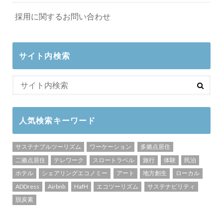
採用に関するお問い合わせ
サイト内検索
人気検索キーワード
サステナブルツーリズム
ワーケーション
多拠点居住
二拠点居住
テレワーク
スロートラベル
旅行
体験
民泊
ホテル
シェアリングエコノミー
アート
地方創生
ローカル
ADDress
Airbnb
HafH
エコツーリズム
サステナビリティ
脱炭素