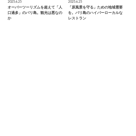
2025.6.25
2025.6.25
オーバーツーリズムを超えて「人
「原風景を守る」ための地域需要
口過多」のバリ島。観光は悪なの
を。バリ島のハイパーローカルな
か
レストラン