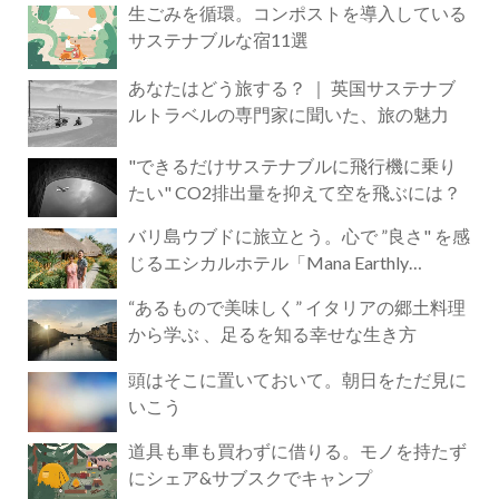
生ごみを循環。コンポストを導入している
サステナブルな宿11選
あなたはどう旅する？ ｜ 英国サステナブ
ルトラベルの専門家に聞いた、旅の魅力
"できるだけサステナブルに飛行機に乗り
たい" CO2排出量を抑えて空を飛ぶには？
バリ島ウブドに旅立とう。心で ”良さ" を感
じるエシカルホテル「Mana Earthly
Paradise」
“あるもので美味しく” イタリアの郷土料理
から学ぶ 、足るを知る幸せな生き方
頭はそこに置いておいて。朝日をただ見に
いこう
道具も車も買わずに借りる。モノを持たず
にシェア&サブスクでキャンプ