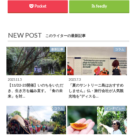
Pocket
feedly
NEW POST
このライターの最新記事
最新記事
コラム
2025.11.5
2025.7.3
【11/22-23開催】いのちをいただ
「夏のサントリーニ島はおすすめ
き、生き方を編み直す。「食の未
しません」仏・旅行会社が人気観
来」を対…
光地を“ディスる…
コラム
インタビュー