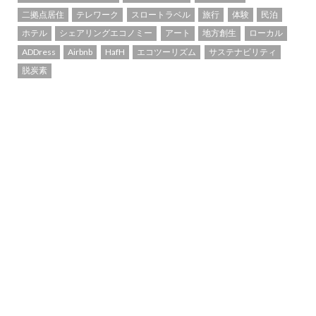
二拠点居住
テレワーク
スロートラベル
旅行
体験
民泊
ホテル
シェアリングエコノミー
アート
地方創生
ローカル
ADDress
Airbnb
HafH
エコツーリズム
サステナビリティ
脱炭素