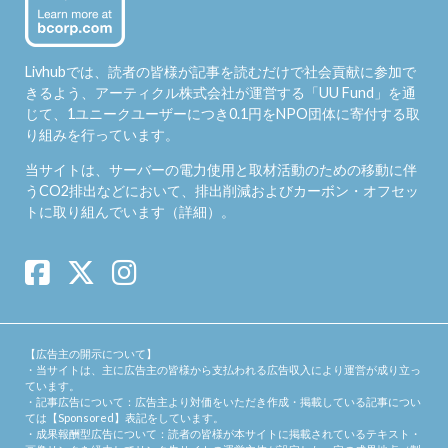
Livhubでは、読者の皆様が記事を読むだけで社会貢献に参加で
きるよう、アーティクル株式会社が運営する「
UU Fund
」を通
じて、1ユニークユーザーにつき0.1円をNPO団体に寄付する取
り組みを行っています。
当サイトは、サーバーの電力使用と取材活動のための移動に伴
うCO2排出などにおいて、排出削減およびカーボン・オフセッ
トに取り組んでいます（
詳細
）。
【広告主の開示について】
・当サイトは、主に広告主の皆様から支払われる広告収入により運営が成り立っ
ています。
・記事広告について：広告主より対価をいただき作成・掲載している記事につい
ては【Sponsored】表記をしています。
・成果報酬型広告について：読者の皆様が本サイトに掲載されているテキスト・