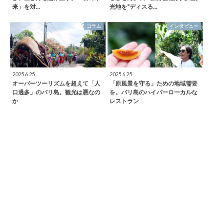
来」を対…
光地を“ディスる…
コラム
インタビュー
2025.6.25
2025.6.25
オーバーツーリズムを超えて「人
「原風景を守る」ための地域需要
口過多」のバリ島。観光は悪なの
を。バリ島のハイパーローカルな
か
レストラン