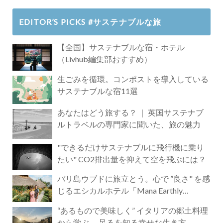
EDITOR’S PICKS #サステナブルな旅
【全国】サステナブルな宿・ホテル
（Livhub編集部おすすめ）
生ごみを循環。コンポストを導入している
サステナブルな宿11選
あなたはどう旅する？ ｜ 英国サステナブ
ルトラベルの専門家に聞いた、旅の魅力
"できるだけサステナブルに飛行機に乗り
たい" CO2排出量を抑えて空を飛ぶには？
バリ島ウブドに旅立とう。心で ”良さ" を感
じるエシカルホテル「Mana Earthly
Paradise」
“あるもので美味しく” イタリアの郷土料理
から学ぶ 、足るを知る幸せな生き方