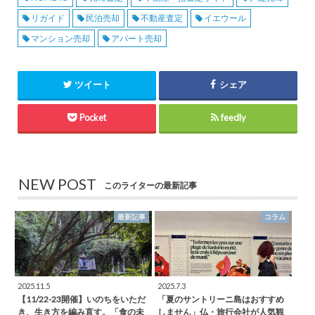
リガイド
民泊売却
不動産査定
イエウール
マンション売却
アパート売却
ツイート
シェア
Pocket
feedly
NEW POST
このライターの最新記事
最新記事
コラム
2025.11.5
2025.7.3
【11/22-23開催】いのちをいただ
「夏のサントリーニ島はおすすめ
き、生き方を編み直す。「食の未
しません」仏・旅行会社が人気観