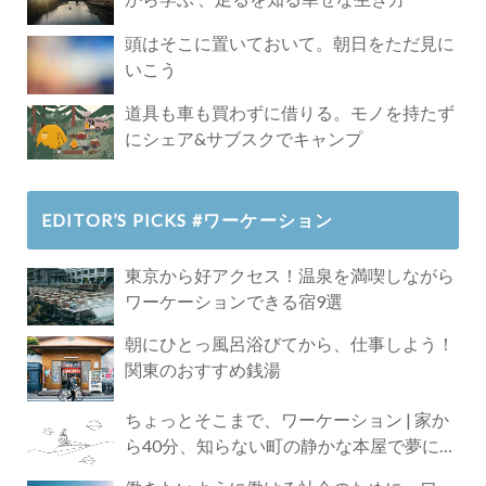
頭はそこに置いておいて。朝日をただ見に
いこう
道具も車も買わずに借りる。モノを持たず
にシェア&サブスクでキャンプ
EDITOR’S PICKS #ワーケーション
東京から好アクセス！温泉を満喫しながら
ワーケーションできる宿9選
朝にひとっ風呂浴びてから、仕事しよう！
関東のおすすめ銭湯
ちょっとそこまで、ワーケーション | 家か
ら40分、知らない町の静かな本屋で夢に近
づく4時間の旅