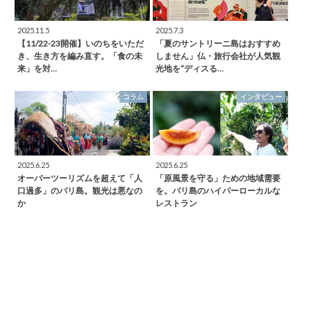
2025.11.5
2025.7.3
【11/22-23開催】いのちをいただ
「夏のサントリーニ島はおすすめ
き、生き方を編み直す。「食の未
しません」仏・旅行会社が人気観
来」を対…
光地を“ディスる…
コラム
インタビュー
2025.6.25
2025.6.25
オーバーツーリズムを超えて「人
「原風景を守る」ための地域需要
口過多」のバリ島。観光は悪なの
を。バリ島のハイパーローカルな
か
レストラン