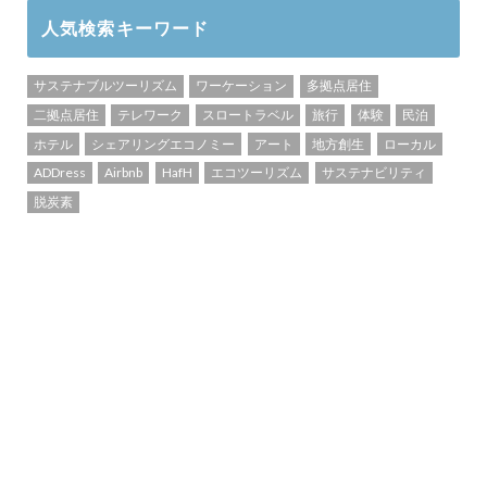
人気検索キーワード
サステナブルツーリズム
ワーケーション
多拠点居住
二拠点居住
テレワーク
スロートラベル
旅行
体験
民泊
ホテル
シェアリングエコノミー
アート
地方創生
ローカル
ADDress
Airbnb
HafH
エコツーリズム
サステナビリティ
脱炭素