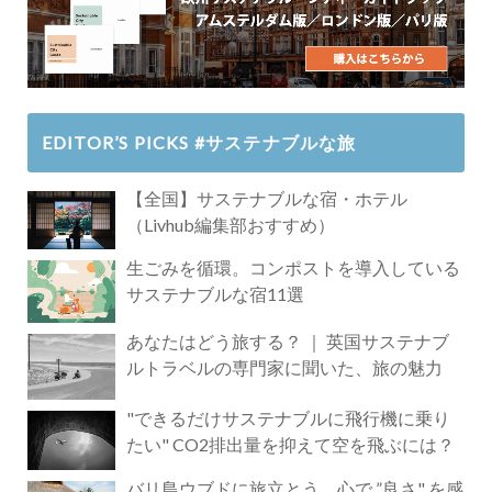
EDITOR’S PICKS #サステナブルな旅
【全国】サステナブルな宿・ホテル
（Livhub編集部おすすめ）
生ごみを循環。コンポストを導入している
サステナブルな宿11選
あなたはどう旅する？ ｜ 英国サステナブ
ルトラベルの専門家に聞いた、旅の魅力
"できるだけサステナブルに飛行機に乗り
たい" CO2排出量を抑えて空を飛ぶには？
バリ島ウブドに旅立とう。心で ”良さ" を感