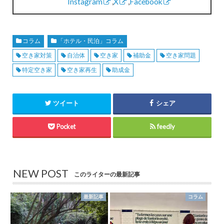
Instagram
,
X
,
Facebook
コラム
「ホテル・民泊」コラム
空き家対策
自治体
空き家
補助金
空き家問題
特定空き家
空き家再生
助成金
ツイート
シェア
Pocket
feedly
NEW POST
このライターの最新記事
最新記事
コラム