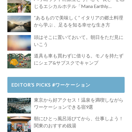
じるエシカルホテル「Mana Earthly
Paradise」
“あるもので美味しく” イタリアの郷土料理
から学ぶ 、足るを知る幸せな生き方
頭はそこに置いておいて。朝日をただ見に
いこう
道具も車も買わずに借りる。モノを持たず
にシェア&サブスクでキャンプ
EDITOR’S PICKS #ワーケーション
東京から好アクセス！温泉を満喫しながら
ワーケーションできる宿9選
朝にひとっ風呂浴びてから、仕事しよう！
関東のおすすめ銭湯