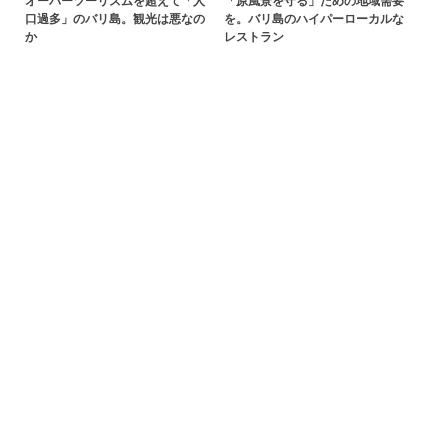
オーバーツーリズムを超えて「人
「原風景を守る」ための地域需要
口過多」のバリ島。観光は悪なの
を。バリ島のハイパーローカルな
か
レストラン