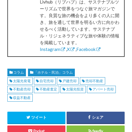
Livhub（リブハブ）は、サステナブルツ
ーリズムで世界をつなぐ旅マガジンで
す。良質な旅の機会をより多くの人に開
き、旅を通して世界を明るい方に向かわ
せるべく活動しています。サステナブ
ル・リジェネラティブな旅や体験の情報
を掲載しています。
Instagram
,
X
,
Facebook
コラム
「ホテル・民泊」コラム
太陽光発電
自宅売却
戸建売却
売却不動産
不動産売却
不動産査定
太陽光投資
アパート売却
収益不動産
ツイート
シェア
Pocket
feedly