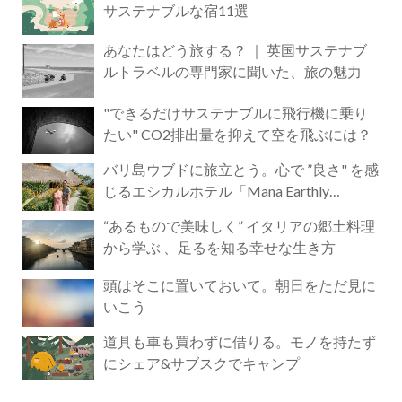
サステナブルな宿11選
あなたはどう旅する？ ｜ 英国サステナブ
ルトラベルの専門家に聞いた、旅の魅力
"できるだけサステナブルに飛行機に乗り
たい" CO2排出量を抑えて空を飛ぶには？
バリ島ウブドに旅立とう。心で ”良さ" を感
じるエシカルホテル「Mana Earthly
Paradise」
“あるもので美味しく” イタリアの郷土料理
から学ぶ 、足るを知る幸せな生き方
頭はそこに置いておいて。朝日をただ見に
いこう
道具も車も買わずに借りる。モノを持たず
にシェア&サブスクでキャンプ