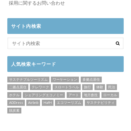
採用に関するお問い合わせ
サイト内検索
人気検索キーワード
サステナブルツーリズム
ワーケーション
多拠点居住
二拠点居住
テレワーク
スロートラベル
旅行
体験
民泊
ホテル
シェアリングエコノミー
アート
地方創生
ローカル
ADDress
Airbnb
HafH
エコツーリズム
サステナビリティ
脱炭素