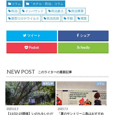
コラム
「ホテル・民泊」コラム
民泊
インバウンド
民泊参入
民泊事業
新型コロナウイルス
民泊売却
手順
廃業
ツイート
シェア
Pocket
feedly
NEW POST
このライターの最新記事
最新記事
コラム
2025.11.5
2025.7.3
【11/22-23開催】いのちをいただ
「夏のサントリーニ島はおすすめ