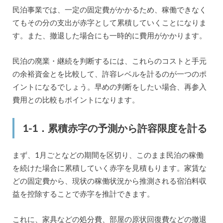
民泊事業では、一定の固定費がかかるため、稼働できなく
てもその分の支出が赤字として累積していくことになりま
す。また、撤退した場合にも一時的に費用がかかります。
民泊の廃業・継続を判断するには、これらのコストと手元
の余裕資金とを比較して、許容レベルを計るのが一つのポ
イントになるでしょう。早めの判断をしたい場合、再参入
費用との比較もポイントになります。
1-1．累積赤字の予測から許容限度を計る
まず、1月ごとなどの期間を区切り、このまま民泊の稼働
を続けた場合に累積していく赤字を見積もります。家賃な
どの固定費から、現状の稼働状況から推測される宿泊料収
益を控除することで赤字を推計できます。
これに、家具などの処分費、部屋の原状回復費などの撤退