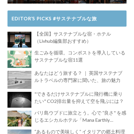
EDITOR’S PICKS #サステナブルな旅
【全国】サステナブルな宿・ホテル
（Livhub編集部おすすめ）
生ごみを循環。コンポストを導入している
サステナブルな宿11選
あなたはどう旅する？ ｜ 英国サステナブ
ルトラベルの専門家に聞いた、旅の魅力
"できるだけサステナブルに飛行機に乗り
たい" CO2排出量を抑えて空を飛ぶには？
バリ島ウブドに旅立とう。心で ”良さ" を感
じるエシカルホテル「Mana Earthly
Paradise」
“あるもので美味しく” イタリアの郷土料理