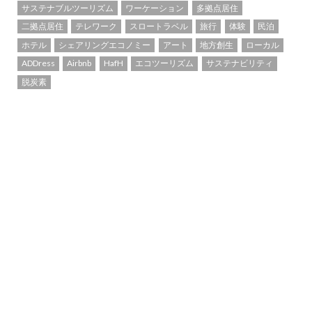
サステナブルツーリズム
ワーケーション
多拠点居住
二拠点居住
テレワーク
スロートラベル
旅行
体験
民泊
ホテル
シェアリングエコノミー
アート
地方創生
ローカル
ADDress
Airbnb
HafH
エコツーリズム
サステナビリティ
脱炭素