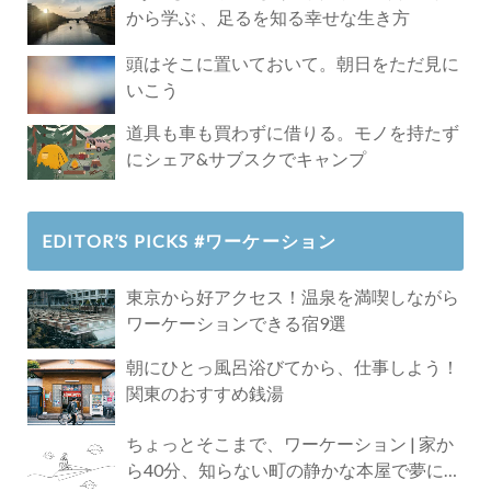
から学ぶ 、足るを知る幸せな生き方
頭はそこに置いておいて。朝日をただ見に
いこう
道具も車も買わずに借りる。モノを持たず
にシェア&サブスクでキャンプ
EDITOR’S PICKS #ワーケーション
東京から好アクセス！温泉を満喫しながら
ワーケーションできる宿9選
朝にひとっ風呂浴びてから、仕事しよう！
関東のおすすめ銭湯
ちょっとそこまで、ワーケーション | 家か
ら40分、知らない町の静かな本屋で夢に近