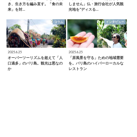
き、生き方を編み直す。「食の未
しません」仏・旅行会社が人気観
来」を対…
光地を“ディスる…
コラム
インタビュー
2025.6.25
2025.6.25
オーバーツーリズムを超えて「人
「原風景を守る」ための地域需要
口過多」のバリ島。観光は悪なの
を。バリ島のハイパーローカルな
か
レストラン