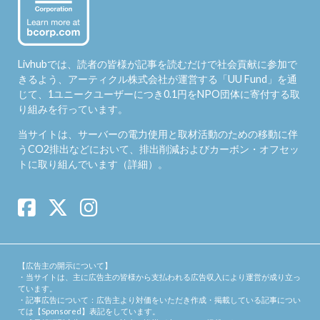
Livhubでは、読者の皆様が記事を読むだけで社会貢献に参加で
きるよう、アーティクル株式会社が運営する「
UU Fund
」を通
じて、1ユニークユーザーにつき0.1円をNPO団体に寄付する取
り組みを行っています。
当サイトは、サーバーの電力使用と取材活動のための移動に伴
うCO2排出などにおいて、排出削減およびカーボン・オフセッ
トに取り組んでいます（
詳細
）。
【広告主の開示について】
・当サイトは、主に広告主の皆様から支払われる広告収入により運営が成り立っ
ています。
・記事広告について：広告主より対価をいただき作成・掲載している記事につい
ては【Sponsored】表記をしています。