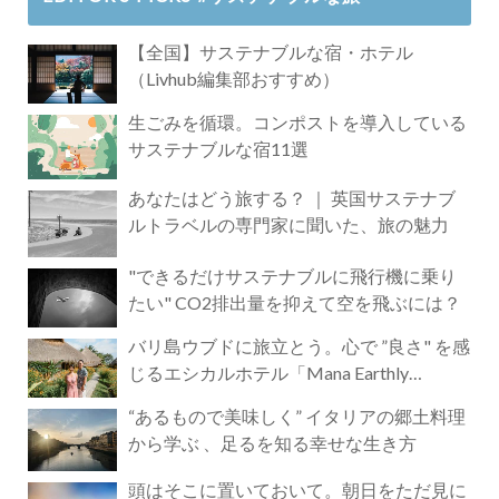
【全国】サステナブルな宿・ホテル
（Livhub編集部おすすめ）
生ごみを循環。コンポストを導入している
サステナブルな宿11選
あなたはどう旅する？ ｜ 英国サステナブ
ルトラベルの専門家に聞いた、旅の魅力
"できるだけサステナブルに飛行機に乗り
たい" CO2排出量を抑えて空を飛ぶには？
バリ島ウブドに旅立とう。心で ”良さ" を感
じるエシカルホテル「Mana Earthly
Paradise」
“あるもので美味しく” イタリアの郷土料理
から学ぶ 、足るを知る幸せな生き方
頭はそこに置いておいて。朝日をただ見に