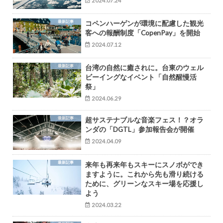
2024.07.24
最新記事
コペンハーゲンが環境に配慮した観光
客への報酬制度「CopenPay」を開始
2024.07.12
最新記事
台湾の自然に癒されに。台東のウェル
ビーイングなイベント「自然醒慢活
祭」
2024.06.29
最新記事
超サステナブルな音楽フェス！？オラ
ンダの「DGTL」参加報告会が開催
2024.04.09
最新記事
来年も再来年もスキーにスノボができ
ますように。これから先も滑り続ける
ために、グリーンなスキー場を応援し
よう
2024.03.22