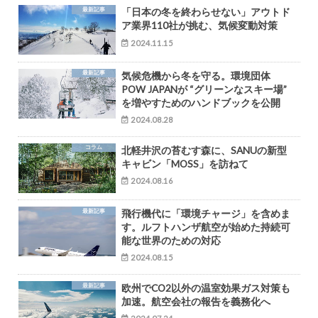
最新記事
「日本の冬を終わらせない」アウトド
ア業界110社が挑む、気候変動対策
2024.11.15
最新記事
気候危機から冬を守る。環境団体
POW JAPANが “グリーンなスキー場”
を増やすためのハンドブックを公開
2024.08.28
コラム
北軽井沢の苔むす森に、SANUの新型
キャビン「MOSS」を訪ねて
2024.08.16
最新記事
飛行機代に「環境チャージ」を含めま
す。ルフトハンザ航空が始めた持続可
能な世界のための対応
2024.08.15
最新記事
欧州でCO2以外の温室効果ガス対策も
加速。航空会社の報告を義務化へ