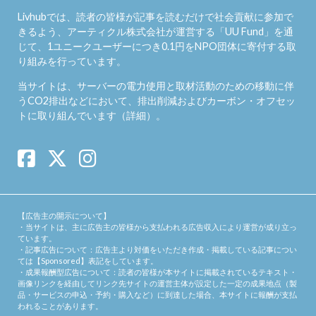
Livhubでは、読者の皆様が記事を読むだけで社会貢献に参加で
きるよう、アーティクル株式会社が運営する「
UU Fund
」を通
じて、1ユニークユーザーにつき0.1円をNPO団体に寄付する取
り組みを行っています。
当サイトは、サーバーの電力使用と取材活動のための移動に伴
うCO2排出などにおいて、排出削減およびカーボン・オフセッ
トに取り組んでいます（
詳細
）。
【広告主の開示について】
・当サイトは、主に広告主の皆様から支払われる広告収入により運営が成り立っ
ています。
・記事広告について：広告主より対価をいただき作成・掲載している記事につい
ては【Sponsored】表記をしています。
・成果報酬型広告について：読者の皆様が本サイトに掲載されているテキスト・
画像リンクを経由してリンク先サイトの運営主体が設定した一定の成果地点（製
品・サービスの申込・予約・購入など）に到達した場合、本サイトに報酬が支払
われることがあります。