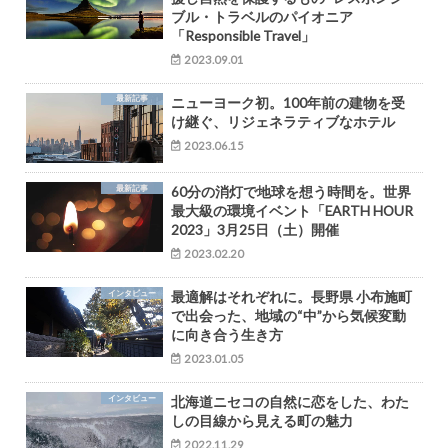
ブル・トラベルのパイオニア
「Responsible Travel」
2023.09.01
最新記事
ニューヨーク初。100年前の建物を受
け継ぐ、リジェネラティブなホテル
2023.06.15
最新記事
60分の消灯で地球を想う時間を。世界
最大級の環境イベント「EARTH HOUR
2023」3月25日（土）開催
2023.02.20
インタビュー
最適解はそれぞれに。長野県 小布施町
で出会った、地域の“中”から気候変動
に向き合う生き方
2023.01.05
インタビュー
北海道ニセコの自然に恋をした、わた
しの目線から見える町の魅力
2022.11.29