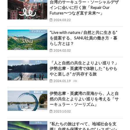
最新記事
台湾のサーキュラー・ソーシャルデザ
インに会いに行く旅「Repair Our
Futures〜つなぎ直す未来〜」
2024.03.22
インタビュー
“Live with nature / 自然と共に生きる”
を提案する、SANU社員の働き方・暮
らし方とは？
2024.02.02
コラム
「人と自然の共生とよりよい巡り？」
伊勢志摩・英虞湾で体験した “もやも
やと楽しさ” が共存する旅
2024.01.19
PR
最新記事
伊勢志摩・英虞湾の里海から、人と自
然の共生とよりよい巡りを考える「サ
ーキュラー・ツーリズム」
2023.10.02
コラム
“私たちの旅はすべて、地域社会を支
援し自然を保護するもの” レスポンシ