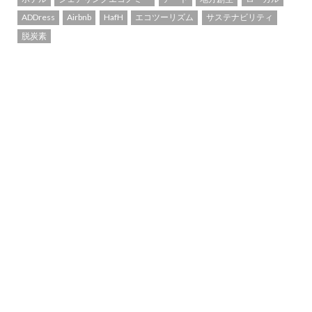
ADDress
Airbnb
HafH
エコツーリズム
サステナビリティ
脱炭素