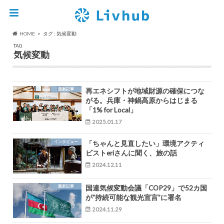
HOME
タグ : 気候変動
TAG
気候変動
最新記事
再エネシフトが地域財源の確保につな
がる。兵庫・神鍋高原からはじまる
「1% for Local」
2025.01.17
インタビュー
「ちゃんと見直したい」環境アクティ
ビストeriさんに聞く、旅の話
2024.12.11
最新記事
国連気候変動会議「COP29」で52カ国
が”持続可能な観光宣言”に署名
2024.11.29