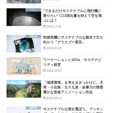
コラム
“できるだけサステナブルに飛行機に
乗りたい” CO2排出量を抑えて空を飛
ぶには？
2022.11.01
最新記事
気候危機にサステナブルな観光で立ち
向かう「グラスゴー宣言」
2022.07.22
ワーケーションとSDGs・サステナビ
リティ経営
2022.05.14
最新記事
「地球環境」を考えるきっかけに。天
草・小豆島・九十九里・多摩川の情景
豊かな音楽アニメーション作品
2022.05.12
最新記事
サステナブルな宿を選ぼう。ブッキン