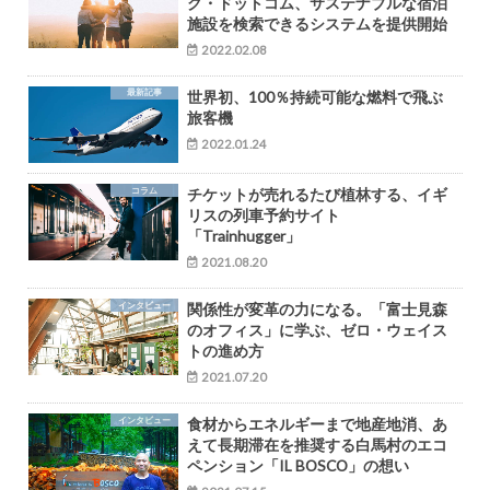
グ・ドットコム、サステナブルな宿泊
施設を検索できるシステムを提供開始
2022.02.08
最新記事
世界初、100％持続可能な燃料で飛ぶ
旅客機
2022.01.24
コラム
チケットが売れるたび植林する、イギ
リスの列車予約サイト
「Trainhugger」
2021.08.20
インタビュー
関係性が変革の力になる。「富士見森
のオフィス」に学ぶ、ゼロ・ウェイス
トの進め方
2021.07.20
インタビュー
食材からエネルギーまで地産地消、あ
えて長期滞在を推奨する白馬村のエコ
ペンション「IL BOSCO」の想い