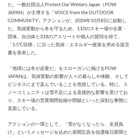
た。一般社団法人Protect Our Winters Japan（POW
JAPAN）が主導する「VOICE from the OUTDOOR
COMMUNITY」アクションが、2024年10月8日に始動し
た。気候変動から冬を守るため、110のスキー場や企業・
団体、自治体と318のアスリートや個人の賛同を得て、
「1.5℃目標」に沿った気候・エネルギー政策を求める提言
書を発表した。
「地球には冬が必要だ」をスローガンに掲げるPOW
JAPANは、気候変動の影響が人々の暮らしや体験、そして
ビジネスにまで及んでいることを危惧している。特に、ス
ノーコミュニティは雪不足による直接的な影響を受けてお
り、スキー場の営業期間短縮や閉鎖といった深刻な事態に
直面している。
アクションの一環として、「雪がなくなったら、全員負
け」というメッセージを込めた新聞広告を信濃毎日新聞と