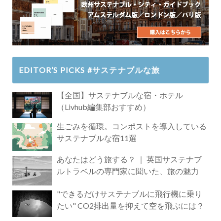
EDITOR’S PICKS #サステナブルな旅
【全国】サステナブルな宿・ホテル
（Livhub編集部おすすめ）
生ごみを循環。コンポストを導入している
サステナブルな宿11選
あなたはどう旅する？ ｜ 英国サステナブ
ルトラベルの専門家に聞いた、旅の魅力
"できるだけサステナブルに飛行機に乗り
たい" CO2排出量を抑えて空を飛ぶには？