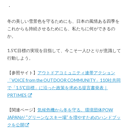
・
冬の美しい雪景色を守るためにも、日本の風情ある四季を
これからも持続させるためにも、私たちに何ができるの
か。
1.5℃目標の実現を目指して、今こそ一人ひとりが意識して
行動しよう。
【参照サイト】
アウトドアコミュニティ連帯アクション
「VOICE from the OUTDOOR COMMUNITY」110社共同
で「1.5℃目標」に沿った政策を求める提言書発表｜
PRTIMES
【関連ページ】
気候危機から冬を守る。環境団体POW
JAPANが “グリーンなスキー場” を増やすためのハンドブッ
クを公開