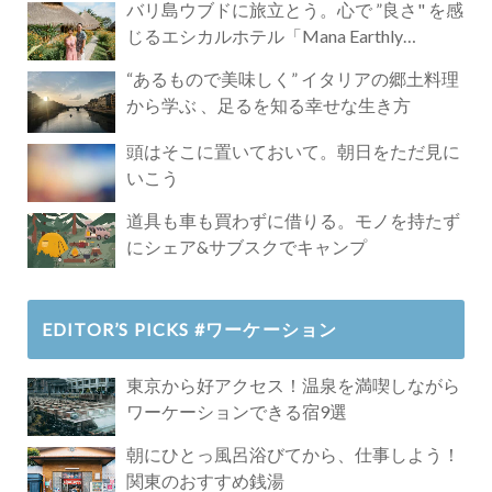
バリ島ウブドに旅立とう。心で ”良さ" を感
じるエシカルホテル「Mana Earthly
Paradise」
“あるもので美味しく” イタリアの郷土料理
から学ぶ 、足るを知る幸せな生き方
頭はそこに置いておいて。朝日をただ見に
いこう
道具も車も買わずに借りる。モノを持たず
にシェア&サブスクでキャンプ
EDITOR’S PICKS #ワーケーション
東京から好アクセス！温泉を満喫しながら
ワーケーションできる宿9選
朝にひとっ風呂浴びてから、仕事しよう！
関東のおすすめ銭湯