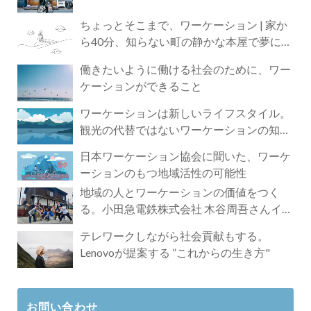
ちょっとそこまで、ワーケーション | 家か
ら40分、知らない町の静かな本屋で夢に近
づく4時間の旅
働きたいように働ける社会のために、ワー
ケーションができること
ワーケーションは新しいライフスタイル。
観光の代替ではないワーケーションの知ら
れざる魅力
日本ワーケーション協会に聞いた、ワーケ
ーションのもつ地域活性の可能性
地域の人とワーケーションの価値をつく
る。小田急電鉄株式会社 木谷周吾さんイン
タビュー
テレワークしながら社会貢献もする。
Lenovoが提案する ”これからの生き方"
お問い合わせ