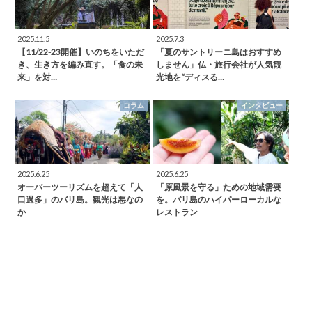
2025.11.5
2025.7.3
【11/22-23開催】いのちをいただ
「夏のサントリーニ島はおすすめ
き、生き方を編み直す。「食の未
しません」仏・旅行会社が人気観
来」を対…
光地を“ディスる…
コラム
インタビュー
2025.6.25
2025.6.25
オーバーツーリズムを超えて「人
「原風景を守る」ための地域需要
口過多」のバリ島。観光は悪なの
を。バリ島のハイパーローカルな
か
レストラン