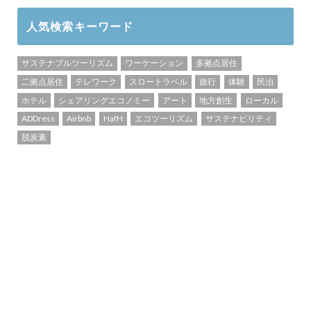
人気検索キーワード
サステナブルツーリズム
ワーケーション
多拠点居住
二拠点居住
テレワーク
スロートラベル
旅行
体験
民泊
ホテル
シェアリングエコノミー
アート
地方創生
ローカル
ADDress
Airbnb
HafH
エコツーリズム
サステナビリティ
脱炭素