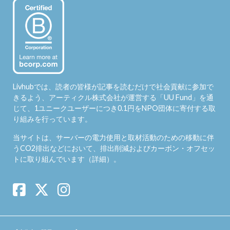
Livhubでは、読者の皆様が記事を読むだけで社会貢献に参加で
きるよう、アーティクル株式会社が運営する「
UU Fund
」を通
じて、1ユニークユーザーにつき0.1円をNPO団体に寄付する取
り組みを行っています。
当サイトは、サーバーの電力使用と取材活動のための移動に伴
うCO2排出などにおいて、排出削減およびカーボン・オフセッ
トに取り組んでいます（
詳細
）。