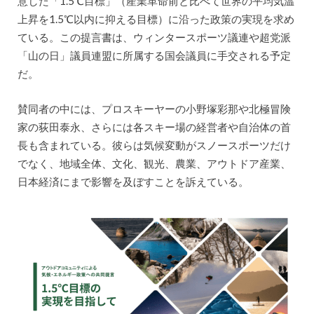
意した「1.5℃目標」（産業革命前と比べて世界の平均気温
上昇を1.5℃以内に抑える目標）に沿った政策の実現を求め
ている。この提言書は、ウィンタースポーツ議連や超党派
「山の日」議員連盟に所属する国会議員に手交される予定
だ。
賛同者の中には、プロスキーヤーの小野塚彩那や北極冒険
家の荻田泰永、さらには各スキー場の経営者や自治体の首
長も含まれている。彼らは気候変動がスノースポーツだけ
でなく、地域全体、文化、観光、農業、アウトドア産業、
日本経済にまで影響を及ぼすことを訴えている。