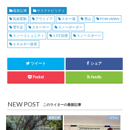
最新記事
サステナビリティ
気候変動
アウトドア
スキー場
雪山
POW JAPAN
雪不足
スキーヤー
スノーボーダー
スノーコミュニティ
1.5℃目標
スノースポーツ
エネルギー政策
ツイート
シェア
Pocket
feedly
NEW POST
このライターの最新記事
最新記事
コラム