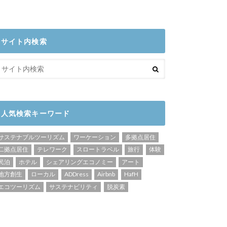
サイト内検索
人気検索キーワード
サステナブルツーリズム
ワーケーション
多拠点居住
二拠点居住
テレワーク
スロートラベル
旅行
体験
民泊
ホテル
シェアリングエコノミー
アート
地方創生
ローカル
ADDress
Airbnb
HafH
エコツーリズム
サステナビリティ
脱炭素