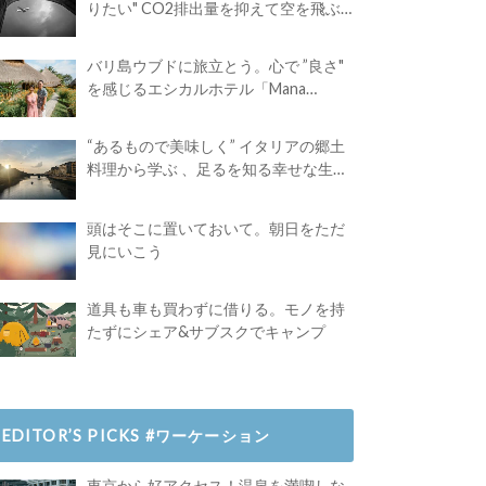
りたい" CO2排出量を抑えて空を飛ぶ
には？
バリ島ウブドに旅立とう。心で ”良さ"
を感じるエシカルホテル「Mana
Earthly Paradise」
“あるもので美味しく” イタリアの郷土
料理から学ぶ 、足るを知る幸せな生き
方
頭はそこに置いておいて。朝日をただ
見にいこう
道具も車も買わずに借りる。モノを持
たずにシェア&サブスクでキャンプ
EDITOR’S PICKS #ワーケーション
東京から好アクセス！温泉を満喫しな