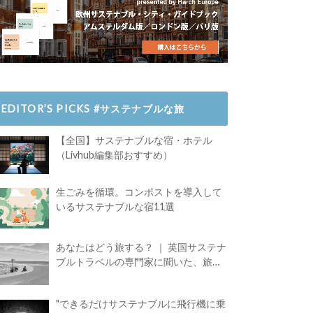
EDITOR’S PICKS #サステナブルな旅
【全国】サステナブルな宿・ホテル
（Livhub編集部おすすめ）
生ごみを循環。コンポストを導入して
いるサステナブルな宿11選
あなたはどう旅する？ ｜ 英国サステナ
ブルトラベルの専門家に聞いた、旅の
魅力
"できるだけサステナブルに飛行機に乗