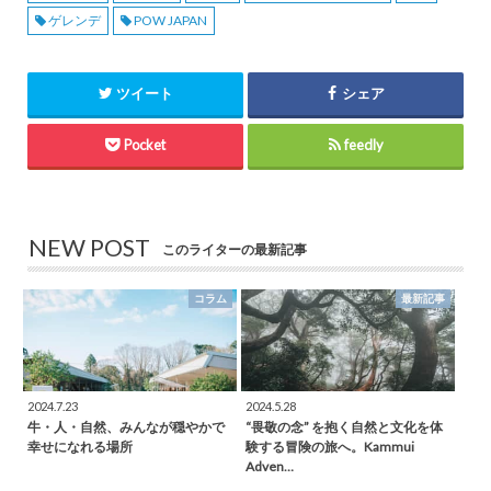
ゲレンデ
POW JAPAN
ツイート
シェア
Pocket
feedly
NEW POST
このライターの最新記事
コラム
最新記事
2024.7.23
2024.5.28
牛・人・自然、みんなが穏やかで
“畏敬の念” を抱く自然と文化を体
幸せになれる場所
験する冒険の旅へ。Kammui
Adven…