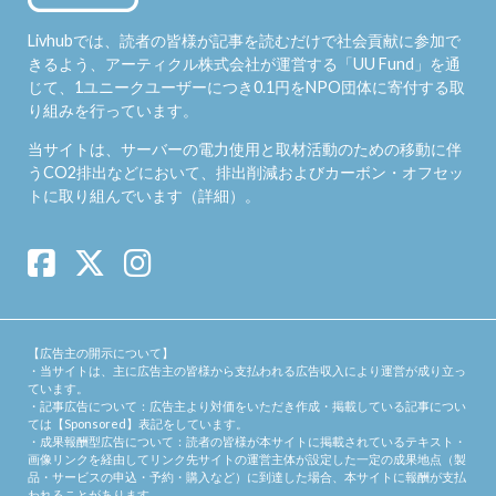
Livhubでは、読者の皆様が記事を読むだけで社会貢献に参加で
きるよう、アーティクル株式会社が運営する「
UU Fund
」を通
じて、1ユニークユーザーにつき0.1円をNPO団体に寄付する取
り組みを行っています。
当サイトは、サーバーの電力使用と取材活動のための移動に伴
うCO2排出などにおいて、排出削減およびカーボン・オフセッ
トに取り組んでいます（
詳細
）。
【広告主の開示について】
・当サイトは、主に広告主の皆様から支払われる広告収入により運営が成り立っ
ています。
・記事広告について：広告主より対価をいただき作成・掲載している記事につい
ては【Sponsored】表記をしています。
・成果報酬型広告について：読者の皆様が本サイトに掲載されているテキスト・
画像リンクを経由してリンク先サイトの運営主体が設定した一定の成果地点（製
品・サービスの申込・予約・購入など）に到達した場合、本サイトに報酬が支払
われることがあります。