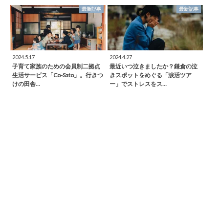
最新記事
最新記事
2024.5.17
2024.4.27
子育て家族のための会員制二拠点
最近いつ泣きましたか？鎌倉の泣
生活サービス「Co-Sato」。行きつ
きスポットをめぐる「涙活ツア
けの田舎…
ー」でストレスをス…