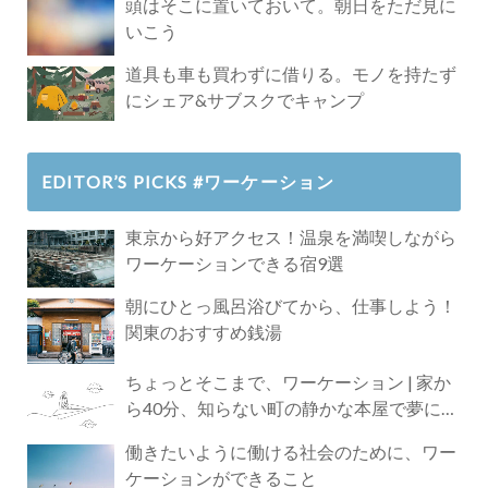
頭はそこに置いておいて。朝日をただ見に
いこう
道具も車も買わずに借りる。モノを持たず
にシェア&サブスクでキャンプ
EDITOR’S PICKS #ワーケーション
東京から好アクセス！温泉を満喫しながら
ワーケーションできる宿9選
朝にひとっ風呂浴びてから、仕事しよう！
関東のおすすめ銭湯
ちょっとそこまで、ワーケーション | 家か
ら40分、知らない町の静かな本屋で夢に近
づく4時間の旅
働きたいように働ける社会のために、ワー
ケーションができること