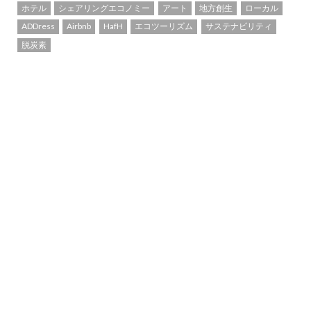
ホテル
シェアリングエコノミー
アート
地方創生
ローカル
ADDress
Airbnb
HafH
エコツーリズム
サステナビリティ
脱炭素