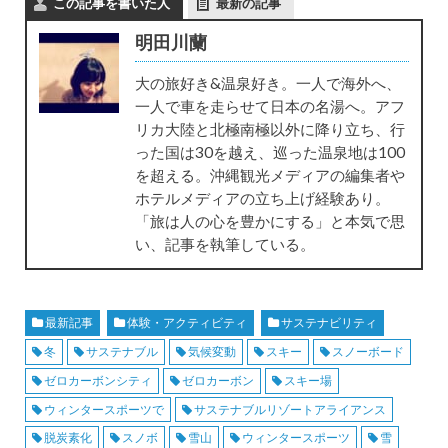
この記事を書いた人
最新の記事
明田川蘭
大の旅好き&温泉好き。一人で海外へ、
一人で車を走らせて日本の名湯へ。アフ
リカ大陸と北極南極以外に降り立ち、行
った国は30を越え、巡った温泉地は100
を超える。沖縄観光メディアの編集者や
ホテルメディアの立ち上げ経験あり。
「旅は人の心を豊かにする」と本気で思
い、記事を執筆している。
最新記事
体験・アクティビティ
サステナビリティ
冬
サステナブル
気候変動
スキー
スノーボード
ゼロカーボンシティ
ゼロカーボン
スキー場
ウィンタースポーツで
サステナブルリゾートアライアンス
脱炭素化
スノボ
雪山
ウィンタースポーツ
雪