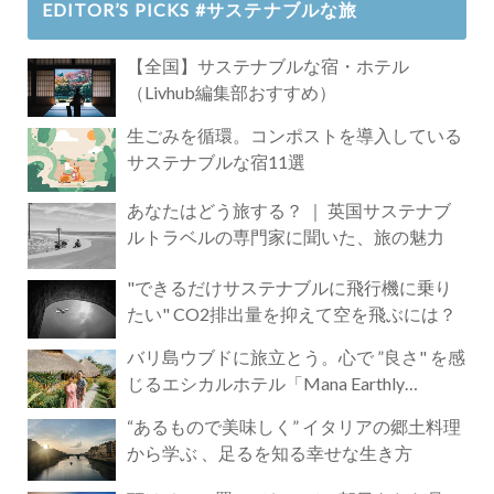
EDITOR’S PICKS #サステナブルな旅
【全国】サステナブルな宿・ホテル
（Livhub編集部おすすめ）
生ごみを循環。コンポストを導入している
サステナブルな宿11選
あなたはどう旅する？ ｜ 英国サステナブ
ルトラベルの専門家に聞いた、旅の魅力
"できるだけサステナブルに飛行機に乗り
たい" CO2排出量を抑えて空を飛ぶには？
バリ島ウブドに旅立とう。心で ”良さ" を感
じるエシカルホテル「Mana Earthly
Paradise」
“あるもので美味しく” イタリアの郷土料理
から学ぶ 、足るを知る幸せな生き方