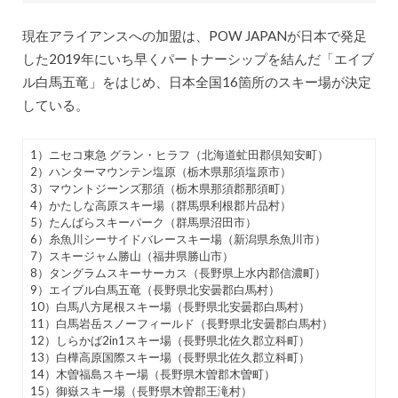
現在アライアンスへの加盟は、POW JAPANが日本で発足
した2019年にいち早くパートナーシップを結んだ「エイブ
ル白馬五竜」をはじめ、日本全国16箇所のスキー場が決定
している。
1）ニセコ東急 グラン・ヒラフ（北海道虻田郡倶知安町）
2）ハンターマウンテン塩原（栃木県那須塩原市）
3）マウントジーンズ那須（栃木県那須郡那須町）
4）かたしな高原スキー場（群馬県利根郡片品村）
5）たんばらスキーパーク（群馬県沼田市）
6）糸魚川シーサイドバレースキー場（新潟県糸魚川市）
7）スキージャム勝山（福井県勝山市）
8）タングラムスキーサーカス（長野県上水内郡信濃町）
9）エイブル白馬五竜（長野県北安曇郡白馬村）
10）白馬八方尾根スキー場（長野県北安曇郡白馬村）
11）白馬岩岳スノーフィールド（長野県北安曇郡白馬村）
12）しらかば2in1スキー場（長野県北佐久郡立科町）
13）白樺高原国際スキー場（長野県北佐久郡立科町）
14）木曽福島スキー場（長野県木曽郡木曽町）
15）御嶽スキー場（長野県木曽郡王滝村）