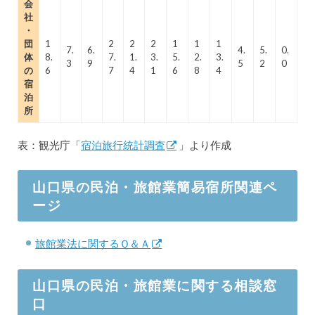
会
社
・
団
1
2
2
2
1
1
1
7.
6.
4.
5.
0.
体
8.
7.
1.
3.
5.
2.
3.
3
9
5
2
0
の
6
7
4
1
6
8
4
宿
泊
所
表：観光庁「
宿泊旅行統計調査
」より作成
山口県の民泊・旅館業簡易宿所関連ペ
ージ
旅館業法に関するＱ＆Ａ
山口県の民泊・旅館業に関する相談窓
口