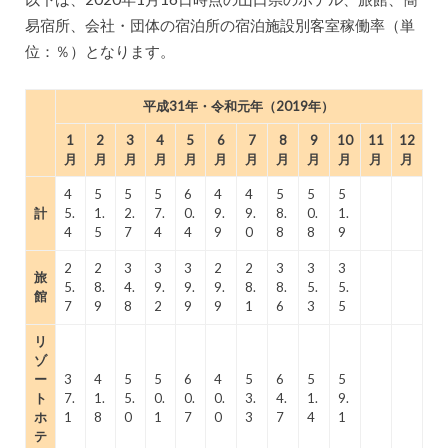
易宿所、会社・団体の宿泊所の宿泊施設別客室稼働率（単
位：％）となります。
平成31年・令和元年（2019年）
1
2
3
4
5
6
7
8
9
10
11
12
月
月
月
月
月
月
月
月
月
月
月
月
4
5
5
5
6
4
4
5
5
5
計
5.
1.
2.
7.
0.
9.
9.
8.
0.
1.
4
5
7
4
4
9
0
8
8
9
2
2
3
3
3
2
2
3
3
3
旅
5.
8.
4.
9.
9.
9.
8.
8.
5.
5.
館
7
9
8
2
9
9
1
6
3
5
リ
ゾ
ー
3
4
5
5
6
4
5
6
5
5
ト
7.
1.
5.
0.
0.
0.
3.
4.
1.
9.
ホ
1
8
0
1
7
0
3
7
4
1
テ