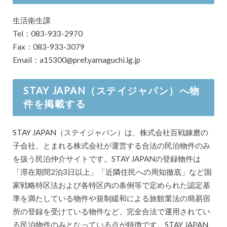
生活衛生課
Tel：083-933-2970
Fax：083-933-3079
Email：a15300@pref.yamaguchi.lg.jp
STAY JAPAN（ステイジャパン）へ物
件を掲載する
STAY JAPAN（ステイジャパン）は、株式会社百戦錬磨の
子会社、とまれる株式会社が運営する合法の民泊物件のみ
を扱う民泊仲介サイトです。STAY JAPANの登録物件は
「滞在期間2泊3日以上」「近隣住民への周知徹底」など国
家戦略特区法および各特区内の条例等で定められた認定基
準を満たしている物件や規制緩和による旅館業法の簡易宿
所の登録を受けている物件など、完全合法で運用されてい
る民泊物件のみとなっている点が特徴です。STAY JAPAN