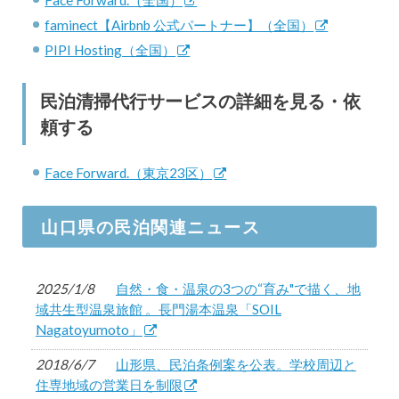
Face Forward.（全国）
faminect【Airbnb 公式パートナー】（全国）
PIPI Hosting（全国）
民泊清掃代行サービスの詳細を見る・依
頼する
Face Forward.（東京23区）
山口県の民泊関連ニュース
2025/1/8
自然・食・温泉の3つの“育み"で描く、地
域共生型温泉旅館 。長門湯本温泉「SOIL
Nagatoyumoto」
2018/6/7
山形県、民泊条例案を公表。学校周辺と
住専地域の営業日を制限