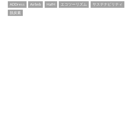
ADDress
Airbnb
HafH
エコツーリズム
サステナビリティ
脱炭素