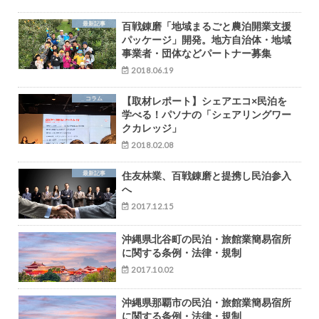
最新記事
百戦錬磨「地域まるごと農泊開業支援
パッケージ」開発。地方自治体・地域
事業者・団体などパートナー募集
2018.06.19
コラム
【取材レポート】シェアエコ×民泊を
学べる！パソナの「シェアリングワー
クカレッジ」
2018.02.08
最新記事
住友林業、百戦錬磨と提携し民泊参入
へ
2017.12.15
沖縄県北谷町の民泊・旅館業簡易宿所
に関する条例・法律・規制
2017.10.02
沖縄県那覇市の民泊・旅館業簡易宿所
に関する条例・法律・規制