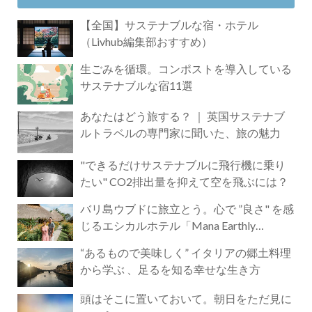
【全国】サステナブルな宿・ホテル
（Livhub編集部おすすめ）
生ごみを循環。コンポストを導入している
サステナブルな宿11選
あなたはどう旅する？ ｜ 英国サステナブ
ルトラベルの専門家に聞いた、旅の魅力
"できるだけサステナブルに飛行機に乗り
たい" CO2排出量を抑えて空を飛ぶには？
バリ島ウブドに旅立とう。心で ”良さ" を感
じるエシカルホテル「Mana Earthly
Paradise」
“あるもので美味しく” イタリアの郷土料理
から学ぶ 、足るを知る幸せな生き方
頭はそこに置いておいて。朝日をただ見に