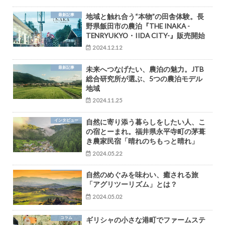
最新記事
地域と触れ合う“本物”の田舎体験。長
野県飯田市の農泊『THE INAKA -
TENRYUKYO・IIDA CITY-』販売開始
2024.12.12
最新記事
未来へつなげたい、農泊の魅力。JTB
総合研究所が選ぶ、5つの農泊モデル
地域
2024.11.25
インタビュー
自然に寄り添う暮らしをしたい人、こ
の宿とーまれ。福井県永平寺町の茅葺
き農家民宿「晴れのちもっと晴れ」
2024.05.22
自然のめぐみを味わい、癒される旅
「アグリツーリズム」とは？
2024.05.02
コラム
ギリシャの小さな港町でファームステ