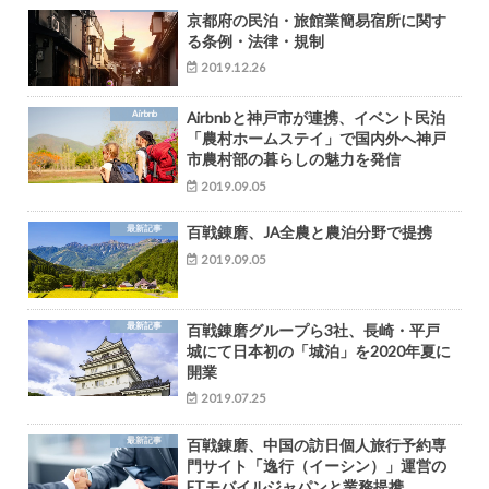
京都府の民泊・旅館業簡易宿所に関す
る条例・法律・規制
2019.12.26
Airbnb
Airbnbと神戸市が連携、イベント民泊
「農村ホームステイ」で国内外へ神戸
市農村部の暮らしの魅力を発信
2019.09.05
最新記事
百戦錬磨、JA全農と農泊分野で提携
2019.09.05
最新記事
百戦錬磨グループら3社、長崎・平戸
城にて日本初の「城泊」を2020年夏に
開業
2019.07.25
最新記事
百戦錬磨、中国の訪日個人旅行予約専
門サイト「逸行（イーシン）」運営の
ETモバイルジャパンと業務提携