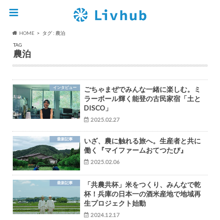
HOME
タグ : 農泊
TAG
農泊
インタビュー
ごちゃまぜでみんな一緒に楽しむ。ミ
ラーボール輝く能登の古民家宿「土と
DISCO」
2025.02.27
最新記事
いざ、農に触れる旅へ。生産者と共に
働く『マイファームおてつたび』
2025.02.06
最新記事
「共農共杯」米をつくり、みんなで乾
杯！兵庫の日本一の酒米産地で地域再
生プロジェクト始動
2024.12.17