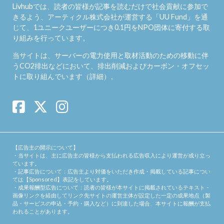
Livhubでは、読者の皆様が記事を読むだけで社会貢献に参加で
きるよう、アーティクル株式会社が運営する「
UU Fund
」を通
じて、1ユニークユーザーにつき0.1円をNPO団体に寄付する取
り組みを行っています。
当サイトは、サーバーの電力使用と取材活動のための移動に伴
うCO2排出などにおいて、排出削減およびカーボン・オフセッ
トに取り組んでいます（
詳細
）。
【広告主の開示について】
・当サイトは、主に広告主の皆様から支払われる広告収入により運営が成り立っ
ています。
・記事広告について：広告主より対価をいただき作成・掲載している記事につい
ては【Sponsored】表記をしています。
・成果報酬型広告について：読者の皆様が本サイトに掲載されているテキスト・
画像リンクを経由してリンク先サイトの運営主体が設定した一定の成果地点（製
品・サービスの申込・予約・購入など）に到達した場合、本サイトに報酬が支払
われることがあります。