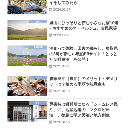
イをしてみたら
2024.02.09
コラム
里山にひっそりと佇む小さなお宿10選
– おすすめのオーベルジュ、古民家等
2023.12.20
最新記事
泊まって体験、田舎の暮らし。鳥取県
の3町が新しい農泊PRサイト「とっと
り３町農泊」を公開！
2021.08.10
コラム
農家民泊（農泊）のメリット・デメリ
ットは？始める手順や注意点も
2021.01.21
コラム
災害時は避難所になる「シームレス民
泊」に、地産地消の「マクロビ民
泊」。徳島に学ぶ民泊と地方創生
2020.01.29