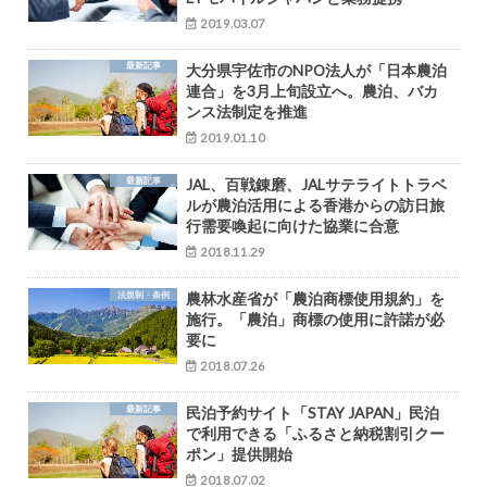
2019.03.07
最新記事
大分県宇佐市のNPO法人が「日本農泊
連合」を3月上旬設立へ。農泊、バカ
ンス法制定を推進
2019.01.10
最新記事
JAL、百戦錬磨、JALサテライトトラベ
ルが農泊活用による香港からの訪日旅
行需要喚起に向けた協業に合意
2018.11.29
法規制・条例
農林水産省が「農泊商標使用規約」を
施行。「農泊」商標の使用に許諾が必
要に
2018.07.26
最新記事
民泊予約サイト「STAY JAPAN」民泊
で利用できる「ふるさと納税割引クー
ポン」提供開始
2018.07.02