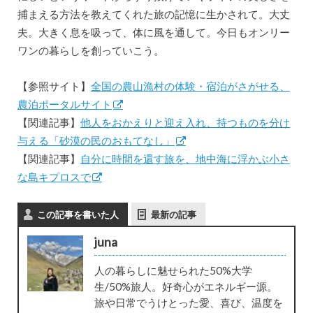
捕まえる方法を教えて​くれた旅の記憶に生かされて。大丈
夫。大きく息を吸って、体に風を通して。今日もオンリー
ワンの暮らしを創っていこう。
【参照サイト】
全国の農山漁村の体験・宿泊がさがせる、
農泊ポータルサイト
【関連記事】
他人をおかえりと迎え入れ、持つものを分け
与える「砂漠の民のおもてなし」
【関連記事】
自分に時間を還す旅を、地中海に浮かぶ小さ
な島キプロスで
この記事を書いた人
最新の記事
juna
人の暮らしに魅せられた50%大学
生/50%旅人。好奇心がエネルギー源。
旅や日常でうけとった愛、喜び、温度を