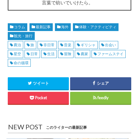
言葉で紡いでいけたら。
コラム
最新記事
海外
体験・アクティビティ
観光・旅行
農泊
旅
非日常
音楽
ギリシャ
出会い
星空
日常
生活
冒険
農家
ファームステイ
命の循環
ツイート
シェア
Pocket
feedly
NEW POST
このライターの最新記事