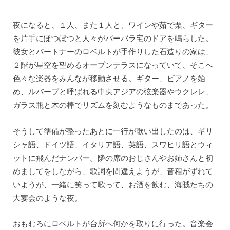
夜になると、１人、また１人と、ワインや茹で栗、ギター
を片手にぽつぽつと人々がバーバラ宅のドアを鳴らした。
彼女とパートナーのロベルトが手作りした石造りの家は、
２階が星空を望めるオープンテラスになっていて、そこへ
色々な楽器をみんなが移動させる。ギター、ピアノを始
め、ルバーブと呼ばれる中央アジアの弦楽器やウクレレ、
ガラス瓶と木の棒でリズムを刻むようなものまであった。
そうして準備が整ったあとに一行が歌い出したのは、ギリ
シャ語、ドイツ語、イタリア語、英語、スワヒリ語とウィ
ットに飛んだナンバー。隣の席のおじさんやお姉さんと初
めましてをしながら、歌詞を間違えようが、音程がずれて
いようが、一緒に笑って歌って、お酒を飲む、海賊たちの
大宴会のような夜。
おもむろにロベルトが台所へ何かを取りに行った。音楽会