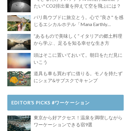
たい" CO2排出量を抑えて空を飛ぶには？
バリ島ウブドに旅立とう。心で ”良さ" を感
じるエシカルホテル「Mana Earthly
Paradise」
“あるもので美味しく” イタリアの郷土料理
から学ぶ 、足るを知る幸せな生き方
頭はそこに置いておいて。朝日をただ見に
いこう
道具も車も買わずに借りる。モノを持たず
にシェア&サブスクでキャンプ
EDITOR’S PICKS #ワーケーション
東京から好アクセス！温泉を満喫しながら
ワーケーションできる宿9選