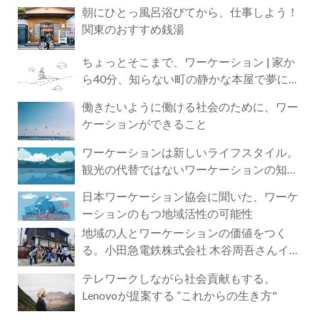
朝にひとっ風呂浴びてから、仕事しよう！
関東のおすすめ銭湯
ちょっとそこまで、ワーケーション | 家か
ら40分、知らない町の静かな本屋で夢に近
づく4時間の旅
働きたいように働ける社会のために、ワー
ケーションができること
ワーケーションは新しいライフスタイル。
観光の代替ではないワーケーションの知ら
れざる魅力
日本ワーケーション協会に聞いた、ワーケ
ーションのもつ地域活性の可能性
地域の人とワーケーションの価値をつく
る。小田急電鉄株式会社 木谷周吾さんイン
タビュー
テレワークしながら社会貢献もする。
Lenovoが提案する ”これからの生き方"