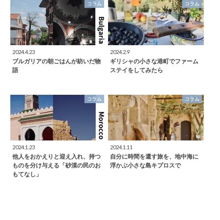
コラム
コラム
2024.4.23
2024.2.9
ブルガリアの朝ごはんが紡いだ物
ギリシャの小さな港町でファーム
語
ステイをしてみたら
コラム
コラム
2024.1.23
2024.1.11
他人をおかえりと迎え入れ、持つ
自分に時間を還す旅を、地中海に
ものを分け与える「砂漠の民のお
浮かぶ小さな島キプロスで
もてなし」