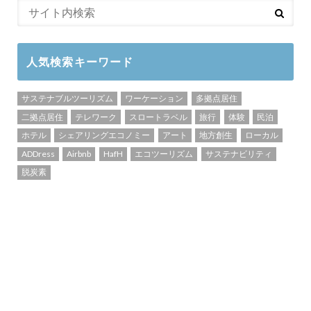
人気検索キーワード
サステナブルツーリズム
ワーケーション
多拠点居住
二拠点居住
テレワーク
スロートラベル
旅行
体験
民泊
ホテル
シェアリングエコノミー
アート
地方創生
ローカル
ADDress
Airbnb
HafH
エコツーリズム
サステナビリティ
脱炭素