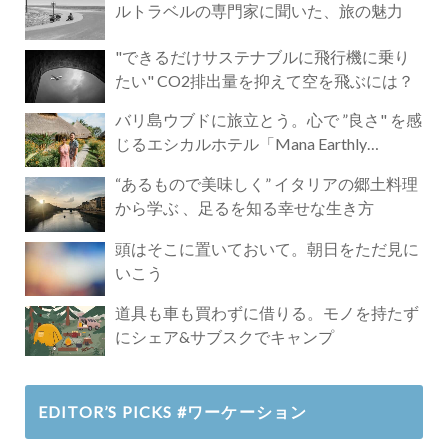
ルトラベルの専門家に聞いた、旅の魅力
"できるだけサステナブルに飛行機に乗り
たい" CO2排出量を抑えて空を飛ぶには？
バリ島ウブドに旅立とう。心で ”良さ" を感
じるエシカルホテル「Mana Earthly
Paradise」
“あるもので美味しく” イタリアの郷土料理
から学ぶ 、足るを知る幸せな生き方
頭はそこに置いておいて。朝日をただ見に
いこう
道具も車も買わずに借りる。モノを持たず
にシェア&サブスクでキャンプ
EDITOR’S PICKS #ワーケーション