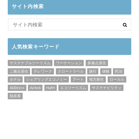
サイト内検索
人気検索キーワード
サステナブルツーリズム
ワーケーション
多拠点居住
二拠点居住
テレワーク
スロートラベル
旅行
体験
民泊
ホテル
シェアリングエコノミー
アート
地方創生
ローカル
ADDress
Airbnb
HafH
エコツーリズム
サステナビリティ
脱炭素