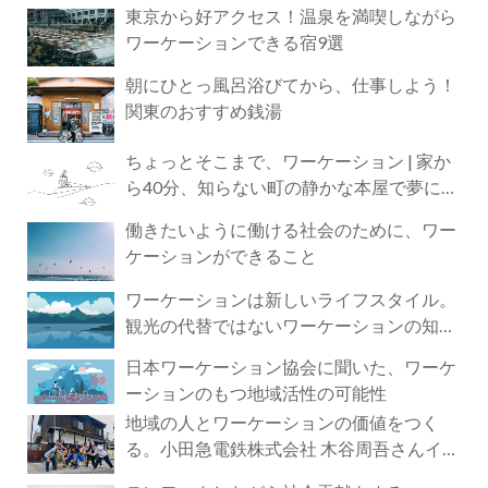
東京から好アクセス！温泉を満喫しながら
ワーケーションできる宿9選
朝にひとっ風呂浴びてから、仕事しよう！
関東のおすすめ銭湯
ちょっとそこまで、ワーケーション | 家か
ら40分、知らない町の静かな本屋で夢に近
づく4時間の旅
働きたいように働ける社会のために、ワー
ケーションができること
ワーケーションは新しいライフスタイル。
観光の代替ではないワーケーションの知ら
れざる魅力
日本ワーケーション協会に聞いた、ワーケ
ーションのもつ地域活性の可能性
地域の人とワーケーションの価値をつく
る。小田急電鉄株式会社 木谷周吾さんイン
タビュー